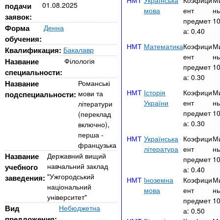
n
Українська
Коэфици
М
MBA
р
01.08.2025
х
подачи
мова
ент
ны
ж
заявок:
з
t
предмет
1
а
Форма
Денна
Онлайн курсы
а:
0.40
н
а
обучения:
и
Математика
Коэфици
М
в
s
Квалификация:
Бакалавр
ю
ент
ны
е
За рубежом
Название
Філологія
предмет
1
специальности:
.
д
а:
0.30
Название
Романські
е
Історія
Коэфици
М
мови та
подспециальности:
i
н
України
ент
ны
літератури
предмет
1
(переклад
и
а:
0.30
включно),
n
й
перша -
Українська
Коэфици
М
французька
література
ент
ны
f
Название
Державний вищий
предмет
1
навчальний заклад
учебного
а:
0.40
"Ужгородський
заведения:
Іноземна
Коэфици
М
o
національний
мова
ент
ны
університет"
предмет
1
Вид
Небюджетна
а:
0.50
предложения: