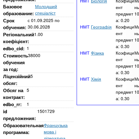
Біологія
Коэфици
М
Базовое
Молодший
ент
ны
спеціаліст
образование:
предмет
1
Срок
с
01.09.2025
по
а:
0.20
30.06.2028
Географія
Коэфици
М
обучения:
ент
ны
Регіональний
1.00
предмет
1
коефіцієнт:
а:
0.30
edbo_cid:
1
Фізика
Коэфици
М
Стоимость
38000
ент
ны
обучения
предмет
1
за год:
а:
0.30
Ліцензійний
5
Хімія
Коэфици
М
обсяг:
ент
ны
Обсяг на
5
предмет
1
контракт:
а:
0.30
edbo_rr:
1
id
1501729
предложения:
Образовательная
Французька
мова і
программа:
література