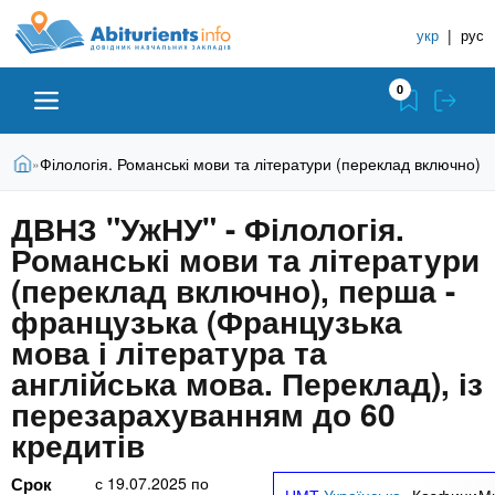
A
П
С
е
укр
|
рус
п
b
р
р
е
0
й
а
i
т
в
и
В
Абитуриенту
Главная
Філологія. Романські мови та літератури (переклад включно), 
»
о
к
t
ы
о
ч
з
ДВНЗ "УжНУ" - Філологія.
с
Вузы
д
н
u
н
Романські мови та літератури
е
и
о
с
(переклад включно), перша -
в
к
Колледжи
r
ь
французька (Французька
н
У
о
мова і література та
ч
i
м
Курсы
англійська мова. Переклад), із
у
е
перезарахуванням до 60
с
б
e
о
Частные школы
кредитів
н
д
е
ы
Срок
с
19.07.2025
по