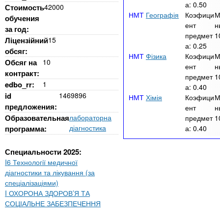
а:
0.50
Стоимость
42000
Географія
Коэфици
М
обучения
ент
н
за год:
предмет
1
Ліцензійний
15
а:
0.25
обсяг:
Фізика
Коэфици
М
Обсяг на
10
ент
н
контракт:
предмет
1
edbo_rr:
1
а:
0.40
id
1469896
Хімія
Коэфици
М
предложения:
ент
н
Образовательная
лабораторна
предмет
1
діагностика
программа:
а:
0.40
Специальности 2025:
I6 Технології медичної
діагностики та лікування (за
спеціалізаціями)
I ОХОРОНА ЗДОРОВ’Я ТА
СОЦІАЛЬНЕ ЗАБЕЗПЕЧЕННЯ