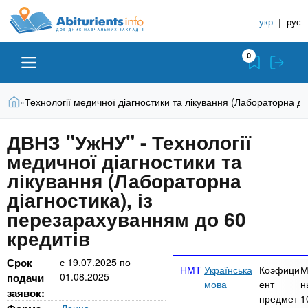
A
П
С
е
укр
|
рус
п
b
р
р
е
0
й
а
i
т
в
и
В
Абитуриенту
Главная
Технології медичної діагностики та лікування (Лабораторна ді
»
о
к
t
ы
о
ч
з
ДВНЗ "УжНУ" - Технології
с
Вузы
д
н
u
н
медичної діагностики та
е
и
о
с
лікування (Лабораторна
в
к
Колледжи
r
ь
діагностика), із
н
У
о
перезарахуванням до 60
ч
i
м
Курсы
кредитів
у
е
с
б
e
Срок
с
19.07.2025
по
о
Частные школы
Українська
Коэфици
М
01.08.2025
н
подачи
д
мова
ент
н
заявок:
е
ы
предмет
1