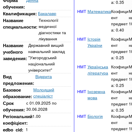
n
Форма
Денна
MBA
р
а:
0.35
х
обучения:
ж
Математика
Коэфици
М
з
t
а
Квалификация:
Бакалавр
ент
н
Онлайн курсы
н
а
Название
Технології
предмет
1
и
медичної
специальности:
в
s
а:
0.40
ю
діагностики та
е
За рубежом
лікування
Історія
Коэфици
М
.
д
Название
Державний вищий
України
ент
н
навчальний заклад
предмет
1
учебного
е
"Ужгородський
а:
0.25
заведения:
i
н
національний
Українська
Коэфици
М
и
університет"
література
ент
н
Вид
Відкрита
n
й
предмет
1
предложения:
а:
0.25
Базовое
Молодший
Іноземна
Коэфици
М
f
спеціаліст
образование:
мова
ент
н
Срок
с
01.09.2025
по
предмет
1
30.06.2028
o
обучения:
а:
0.35
Регіональний
1.00
Біологія
Коэфици
М
ент
н
коефіцієнт:
предмет
1
edbo_cid:
1