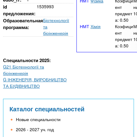
Фізика
Коэфици
М
id
1535993
ент
н
предложения:
предмет
1
а:
0.50
Образовательная
Біотехнології
Хімія
Коэфици
М
та
программа:
ент
н
біоінженерія
предмет
1
а:
0.50
Специальности 2025:
G21 Біотехнології та
біоінженерія
G ІНЖЕНЕРІЯ, ВИРОБНИЦТВО
ТА БУДІВНИЦТВО
Каталог специальностей
Новые специальности
2026 - 2027 уч. год