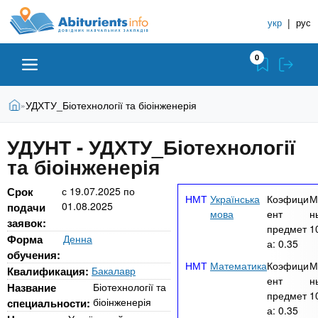
A
П
С
е
укр
|
рус
п
b
р
р
е
0
й
а
i
т
в
и
В
Абитуриенту
Главная
УДХТУ_Біотехнології та біоінженерія
»
о
к
t
ы
о
ч
з
УДУНТ - УДХТУ_Біотехнології
с
Вузы
д
н
u
н
та біоінженерія
е
и
о
с
в
к
Колледжи
r
Срок
ь
с
19.07.2025
по
Українська
Коэфици
М
н
01.08.2025
У
подачи
мова
ент
н
о
заявок:
ч
предмет
1
i
м
Курсы
Форма
Денна
а:
0.35
у
е
обучения:
с
Математика
Коэфици
М
б
e
Квалификация:
Бакалавр
о
Частные школы
ент
н
н
Название
Біотехнології та
д
предмет
1
біоінженерія
специальности:
е
ы
а:
0.35