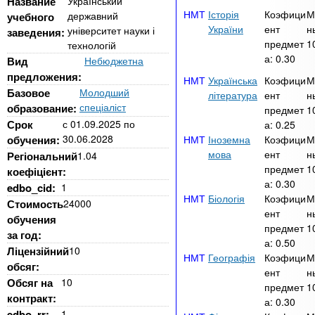
n
Название
Український
MBA
р
х
Історія
Коэфици
М
державний
учебного
ж
з
t
України
ент
н
університет науки і
а
заведения:
Онлайн курсы
предмет
1
технологій
н
а
а:
0.30
Вид
Небюджетна
и
в
s
ю
предложения:
Українська
Коэфици
М
е
За рубежом
Базовое
Молодший
література
ент
н
.
д
спеціаліст
образование:
предмет
1
Срок
с
01.09.2025
по
а:
0.25
е
30.06.2028
обучения:
Іноземна
Коэфици
М
i
н
мова
ент
н
Регіональний
1.04
и
предмет
1
коефіцієнт:
n
а:
0.30
й
edbo_cid:
1
Біологія
Коэфици
М
Стоимость
24000
ент
н
обучения
f
предмет
1
за год:
а:
0.50
Ліцензійний
10
Географія
Коэфици
М
o
обсяг:
ент
н
Обсяг на
10
предмет
1
контракт:
а:
0.30
edbo_rr:
1