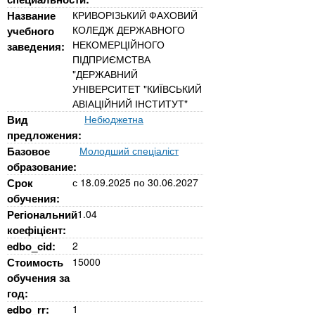
n
MBA
р
х
Название
КРИВОРІЗЬКИЙ ФАХОВИЙ
ж
з
t
КОЛЕДЖ ДЕРЖАВНОГО
учебного
а
Онлайн курсы
НЕКОМЕРЦІЙНОГО
заведения:
н
а
ПІДПРИЄМСТВА
и
в
s
"ДЕРЖАВНИЙ
ю
е
За рубежом
УНІВЕРСИТЕТ "КИЇВСЬКИЙ
АВІАЦІЙНИЙ ІНСТИТУТ"
.
д
Вид
Небюджетна
е
предложения:
i
н
Базовое
Молодший спеціаліст
и
образование:
Срок
с
18.09.2025
по
30.06.2027
n
й
обучения:
Регіональний
1.04
f
коефіцієнт:
edbo_cid:
2
o
Стоимость
15000
обучения за
год:
edbo_rr:
1