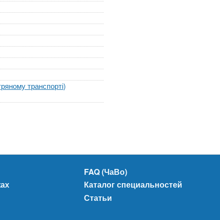
ітряному транспорті)
FAQ (ЧаВо)
жах
Каталог специальностей
Статьи