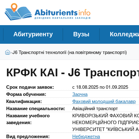
A
С
П
е
п
b
р
р
е
а
й
i
Абитуриенту
Вузы
Колледж
в
т
и
о
t
В
к
Главная
J6 Транспортні технології (на повітряному транспорті)
»
ч
ы
о
н
з
с
u
КРФК КАІ - J6 Транспорт
д
н
и
е
о
к
r
с
в
Срок подачи заявок:
с
18.08.2025
по
01.09.2025
У
ь
н
Форма обучения:
Заочна
ч
о
i
Квалификация:
Фаховий молодший бакалавр
м
е
Название специальности:
Авіаційний транспорт
у
б
Название учебного
КРИВОРІЗЬКИЙ ФАХОВИЙ 
e
с
заведения:
НЕКОМЕРЦІЙНОГО ПІДПРИ
н
о
УНІВЕРСИТЕТ "КИЇВСЬКИЙ А
ы
д
Вид предложения:
Небюджетна