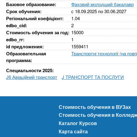
n
е
х
Базовое образование:
Фаховий молодший бакалавр
р
з
Срок обучения:
с
18.09.2025
по
30.06.2027
t
ж
Регіональний коефіцієнт:
1.04
а
а
edbo_cid:
2
н
в
s
Стоимость обучения за год:
15000
и
е
edbo_rr:
1
ю
д
.
id предложения:
1559411
е
Образовательная
Транспортні технології (на пов
программа:
н
i
Специальности 2025:
и
J6 Авіаційний транспорт
J ТРАНСПОРТ ТА ПОСЛУГИ
й
n
f
Стоимость обучения в ВУЗах
o
Стоимость обучения в Коллед
Каталог Курсов
Карта сайта