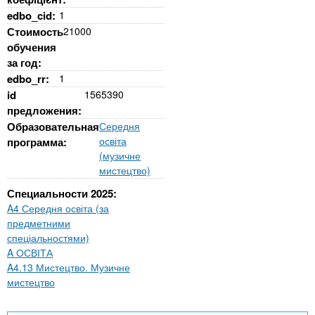
edbo_cid:
1
Стоимость
21000
обучения
за год:
edbo_rr:
1
id
1565390
предложения:
Образовательная
Середня
освіта
программа:
(музичне
мистецтво)
Специальности 2025:
A4 Середня освіта (за
предметними
спеціальностями)
A ОСВІТА
A4.13 Мистецтво. Музичне
мистецтво