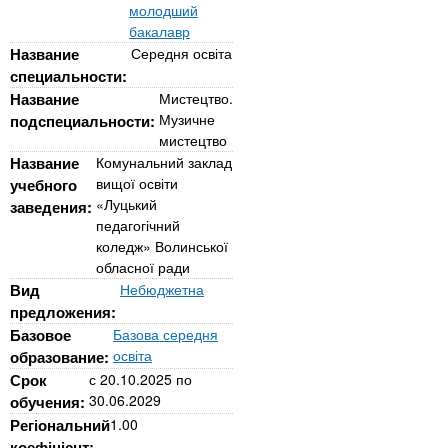
n
MBA
р
молодший
х
ж
бакалавр
з
t
а
Название
Середня освіта
Онлайн курсы
н
а
специальности:
и
в
s
Название
Мистецтво.
ю
Музичне
подспециальности:
е
За рубежом
мистецтво
.
д
Название
Комунальний заклад
е
вищої освіти
учебного
«Луцький
i
заведения:
н
педагогічний
и
коледж» Волинської
n
й
обласної ради
Вид
Небюджетна
предложения:
f
Базовое
Базова середня
освіта
образование:
o
Срок
с
20.10.2025
по
30.06.2029
обучения:
Регіональний
1.00
коефіцієнт: