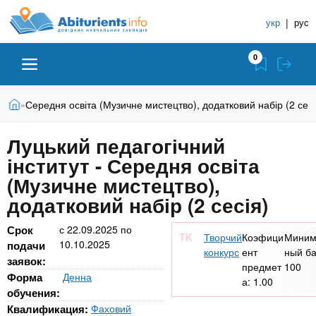
A
П
С
е
укр
|
рус
п
b
р
р
е
0
й
а
i
т
в
и
В
Абитуриенту
Главная
Середня освіта (Музичне мистецтво), додатковий набір (2 сесі
»
о
к
t
ы
о
ч
з
Луцький педагогічний
с
Вузы
д
н
u
н
інститут - Середня освіта
е
и
о
с
(Музичне мистецтво),
в
к
Колледжи
r
ь
додатковий набір (2 сесія)
н
У
о
ч
i
м
Срок
с
22.09.2025
по
Курсы
Творчий
Коэфици
Миним
у
10.10.2025
е
подачи
конкурс
ент
ный ба
с
заявок:
б
предмет
100
e
о
Частные школы
Форма
Денна
а:
1.00
н
д
обучения:
е
ы
Квалификация:
Фаховий