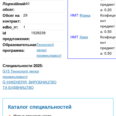
Ліцензійний
40
предмет
обсяг:
а:
0.20
Обсяг на
29
Фізика
Коэфици
ент
контракт:
предмет
edbo_rr:
1
а:
0.50
id
1528238
Хімія
Коэфици
предложения:
ент
Образовательная
Технології
предмет
легкої
программа:
а:
0.50
промисловості
Специальности 2025:
G15 Технології легкої
промисловості
G ІНЖЕНЕРІЯ, ВИРОБНИЦТВО
ТА БУДІВНИЦТВО
Каталог специальностей
Новые специальности