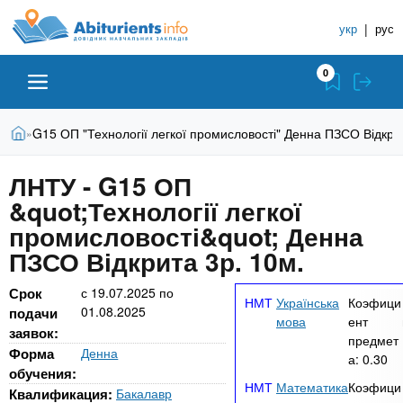
A
П
С
е
укр
|
рус
п
b
р
р
е
0
й
а
i
т
в
и
В
Абитуриенту
Главная
G15 ОП "Технології легкої промисловості" Денна ПЗСО Відкри
»
о
к
t
ы
о
ч
з
ЛНТУ - G15 ОП
с
Вузы
д
н
u
н
&quot;Технології легкої
е
и
о
с
промисловості&quot; Денна
в
к
Колледжи
r
ь
ПЗСО Відкрита 3р. 10м.
н
У
о
ч
i
м
Срок
с
19.07.2025
по
Курсы
Українська
Коэфици
у
01.08.2025
е
подачи
мова
ент
с
заявок:
б
предмет
e
о
Частные школы
Форма
Денна
а:
0.30
н
д
обучения:
е
Математика
Коэфици
ы
Квалификация:
Бакалавр