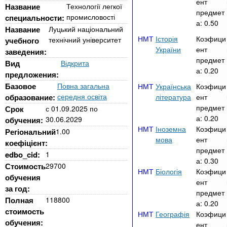
n
MBA
р
ент
х
Название
Технології легкої
ж
предмет
промисловості
специальности:
з
t
а
а:
0.50
Название
Луцький національний
Онлайн курсы
н
а
Історія
Коэфици
технічний університет
учебного
и
в
s
України
ент
заведения:
ю
предмет
е
За рубежом
Вид
Відкрита
а:
0.20
предложения:
.
д
Базовое
Повна загальна
Українська
Коэфици
е
середня освіта
образование:
література
ент
i
н
предмет
Срок
с
01.09.2025
по
а:
0.20
и
30.06.2029
обучения:
Іноземна
Коэфици
Регіональний
1.00
n
й
мова
ент
коефіцієнт:
предмет
edbo_cid:
1
f
а:
0.30
Стоимость
29700
Біологія
Коэфици
обучения
ент
o
за год:
предмет
Полная
118800
а:
0.20
стоимость
Географія
Коэфици
обучения:
ент