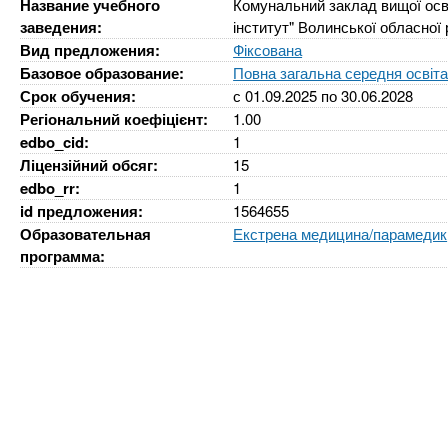
n
е
Название учебного
Комунальний заклад вищої осв
х
р
заведения:
інститут" Волинської обласної
з
t
ж
Вид предложения:
Фіксована
а
а
Базовое образование:
Повна загальна середня освіт
н
в
Срок обучения:
с
01.09.2025
по
30.06.2028
s
и
е
Регіональний коефіцієнт:
1.00
ю
edbo_cid:
1
д
.
Ліцензійний обсяг:
15
е
edbo_rr:
1
н
i
id предложения:
1564655
и
Образовательная
Екстрена медицина/парамедик
программа:
й
n
f
o