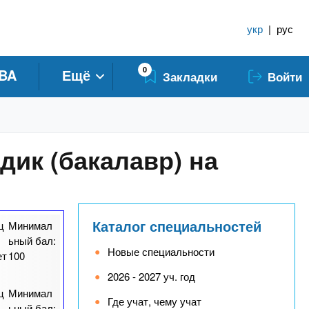
укр
|
рус
0
BA
Ещё
Закладки
Войти
дик (бакалавр) на
Каталог специальностей
ц
Минимал
ьный бал:
Новые специальности
ет
100
2026 - 2027 уч. год
ц
Минимал
Где учат, чему учат
ьный бал: