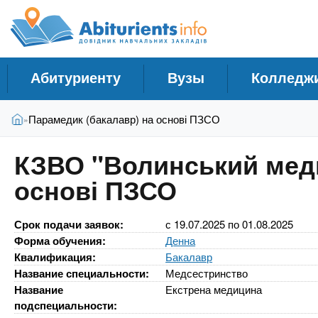
A
С
П
е
п
b
р
р
е
а
й
i
Абитуриенту
Вузы
Колледж
в
т
и
о
t
В
к
Главная
Парамедик (бакалавр) на основі ПЗСО
»
ч
ы
о
н
з
с
u
КЗВО "Волинський меди
д
н
и
е
основі ПЗСО
о
к
r
с
в
У
ь
н
ч
Срок подачи заявок:
с
19.07.2025
по
01.08.2025
о
i
Форма обучения:
Денна
м
е
Квалификация:
Бакалавр
у
б
e
с
Название специальности:
Медсестринство
н
о
Название
Екстрена медицина
ы
д
подспециальности: