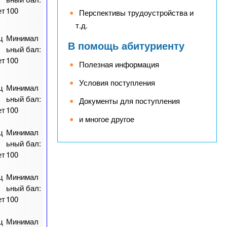
ет
100
Перспективы трудоустройства и
т.д.
ц
Минимал
В помощь абитуриенту
ьный бал:
ет
100
Полезная информация
Условия поступления
ц
Минимал
ьный бал:
Документы для поступления
ет
100
и многое другое
ц
Минимал
ьный бал:
ет
100
ц
Минимал
ьный бал:
ет
100
ц
Минимал