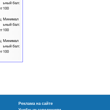
ьный бал:
ет
100
ц
Минимал
ьный бал:
ет
100
ц
Минимал
ьный бал:
ет
100
Реклама на сайте
Учебным заведениям