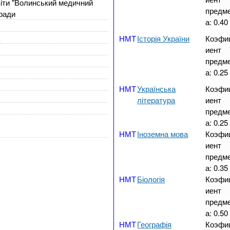
іти "Волинський медичний
предм
 ради
а:
0.40
а
Історія України
Коэфи
иент
предм
а:
0.25
Українська
Коэфи
література
иент
предм
а:
0.25
Іноземна мова
Коэфи
иент
предм
а:
0.35
Біологія
Коэфи
иент
предм
а:
0.50
Географія
Коэфи