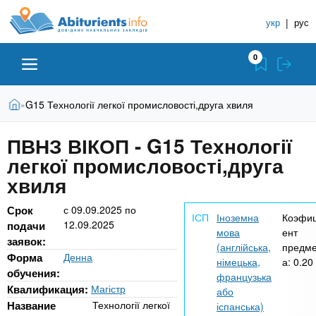
A
П
С
е
укр
|
рус
п
b
р
р
е
0
й
а
i
т
в
и
В
Абитуриенту
Главная
G15 Технології легкої промисловості,друга хвиля
»
о
к
t
ы
о
ч
з
ПВНЗ ВІКОП - G15 Технології
с
Вузы
д
н
u
н
легкої промисловості,друга
е
и
о
с
хвиля
в
к
Колледжи
r
ь
н
У
Срок
с
09.09.2025
по
о
Іноземна
Коэфи
12.09.2025
ч
подачи
i
м
Курсы
мова
ент
заявок:
у
е
(англійська,
предме
Форма
Денна
с
німецька,
а:
0.20
б
e
обучения:
о
Частные школы
французька
н
д
Квалификация:
Магістр
або
е
ы
Название
Технології легкої
іспанська)