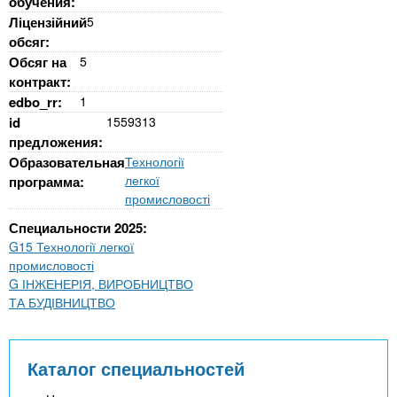
обучения:
Ліцензійний
5
обсяг:
Обсяг на
5
контракт:
edbo_rr:
1
id
1559313
предложения:
Образовательная
Технології
легкої
программа:
промисловості
Специальности 2025:
G15 Технології легкої
промисловості
G ІНЖЕНЕРІЯ, ВИРОБНИЦТВО
ТА БУДІВНИЦТВО
Каталог специальностей