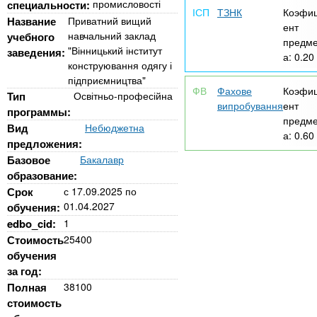
n
MBA
р
промисловості
специальности:
х
ТЗНК
Коэфи
ж
Название
Приватний вищий
ент
з
t
а
навчальний заклад
учебного
предме
Онлайн курсы
н
а
"Вінницький інститут
заведения:
а:
0.20
и
конструювання одягу і
в
s
ю
підприємництва"
е
За рубежом
Фахове
Коэфи
Тип
Освітньо-професійна
випробування
ент
.
д
программы:
предме
е
Вид
Небюджетна
а:
0.60
предложения:
i
н
Базовое
Бакалавр
и
образование:
n
й
Срок
с
17.09.2025
по
01.04.2027
обучения:
edbo_cid:
1
f
Стоимость
25400
обучения
o
за год:
Полная
38100
стоимость