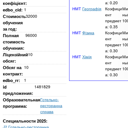
а:
0.20
коефіцієнт:
Географія
Коэфици
Ми
edbo_cid:
1
ент
ны
Стоимость
32000
предмет
10
обучения
а:
0.35
за год:
Фізика
Коэфици
Ми
Полная
96000
ент
ны
стоимость
предмет
10
обучения:
а:
0.30
Ліцензійний
10
Хімія
Коэфици
Ми
обсяг:
ент
ны
Обсяг на
10
предмет
10
контракт:
а:
0.30
edbo_rr:
1
id
1481829
предложения:
Образовательная
Готельно-
ресторанна
программа:
справа
Специальности 2025:
J2 Готельно-ресторанна