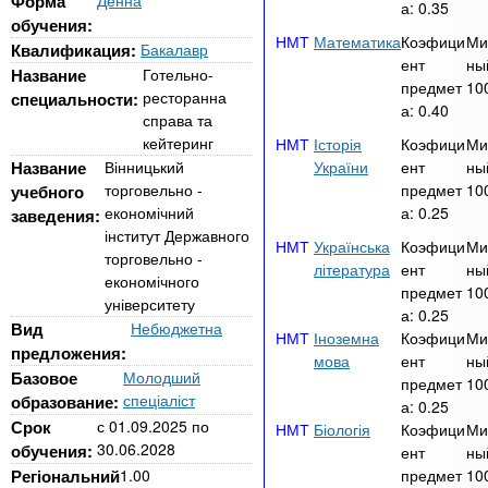
n
Форма
Денна
MBA
р
а:
0.35
х
обучения:
ж
Математика
Коэфици
Ми
з
t
а
Квалификация:
Бакалавр
ент
ны
Онлайн курсы
н
а
Название
Готельно-
предмет
10
и
ресторанна
специальности:
в
s
а:
0.40
ю
справа та
е
За рубежом
кейтеринг
Історія
Коэфици
Ми
.
д
Название
Вінницький
України
ент
ны
торговельно -
предмет
10
учебного
е
економічний
а:
0.25
заведения:
i
н
інститут Державного
Українська
Коэфици
Ми
и
торговельно -
література
ент
ны
економічного
n
й
предмет
10
університету
а:
0.25
Вид
Небюджетна
Іноземна
Коэфици
Ми
f
предложения:
мова
ент
ны
Базовое
Молодший
предмет
10
спеціаліст
образование:
o
а:
0.25
Срок
с
01.09.2025
по
Біологія
Коэфици
Ми
30.06.2028
обучения:
ент
ны
Регіональний
1.00
предмет
10