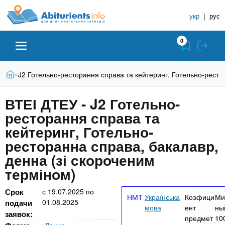
A
П
С
е
укр
|
рус
п
b
р
р
е
0
й
а
i
т
в
и
В
Абитуриенту
Главная
J2 Готельно-ресторання справа та кейтеринг, Готельно-ресто
»
о
к
t
ы
о
ч
з
ВТЕІ ДТЕУ - J2 Готельно-
с
Вузы
д
н
u
н
ресторання справа та
е
и
о
с
кейтеринг, Готельно-
в
к
Колледжи
r
ь
ресторанна справа, бакалавр,
н
У
о
денна (зі скороченим
ч
i
м
Курсы
терміном)
у
е
с
б
e
Срок
с
19.07.2025
по
о
Частные школы
Українська
Коэфици
Ми
01.08.2025
н
подачи
д
мова
ент
ны
заявок:
е
ы
предмет
10