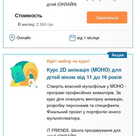
дітей (ОНЛАЙН)
Стоимость
Записаться
В месяц:
2 500
грн
Онлайн
від 1 місяця
Акция
Идёт набор на курс!
Курс 2D анімація (MOHO) для
дітей віком від 11 до 16 років
Створіть власний мультфільм у MOHO -
програмі професійних аніматорів. За
курс діти опанують векторну анімацію,
розробку персонажів та спецефекти.
Фінальний проєкт у портфоліо юного
мультиплікатора.
IT FRIENDS. Школа програмування для
дітей (ОНЛАЙН)