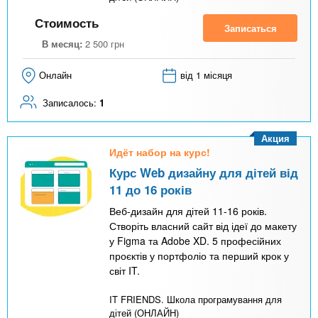
Стоимость
Записаться
В месяц:
2 500
грн
Онлайн
від 1 місяця
Записалось:
1
Акция
Идёт набор на курс!
Курс Web дизайну для дітей від
11 до 16 років
Веб-дизайн для дітей 11-16 років.
Створіть власний сайт від ідеї до макету
у Figma та Adobe XD. 5 професійних
проєктів у портфоліо та перший крок у
світ IT.
IT FRIENDS. Школа програмування для
дітей (ОНЛАЙН)