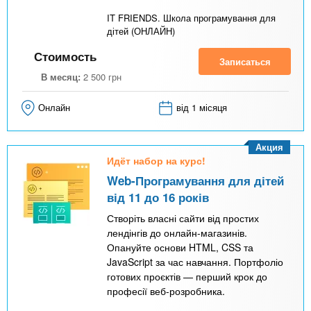
IT FRIENDS. Школа програмування для
дітей (ОНЛАЙН)
Стоимость
Записаться
В месяц:
2 500
грн
Онлайн
від 1 місяця
Акция
Идёт набор на курс!
Web-Програмування для дітей
від 11 до 16 років
Створіть власні сайти від простих
лендінгів до онлайн-магазинів.
Опануйте основи HTML, CSS та
JavaScript за час навчання. Портфоліо
готових проєктів — перший крок до
професії веб-розробника.