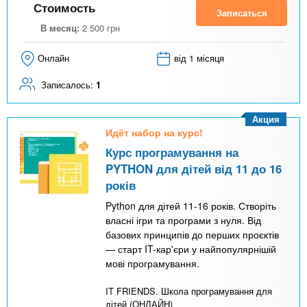
Стоимость
Записаться
В месяц:
2 500
грн
Онлайн
від 1 місяця
Записалось:
1
Акция
Идёт набор на курс!
Курс програмування на
PYTHON для дітей від 11 до 16
років
Python для дітей 11-16 років. Створіть
власні ігри та програми з нуля. Від
базових принципів до перших проєктів
— старт IT-кар'єри у найпопулярнішій
мові програмування.
IT FRIENDS. Школа програмування для
дітей (ОНЛАЙН)