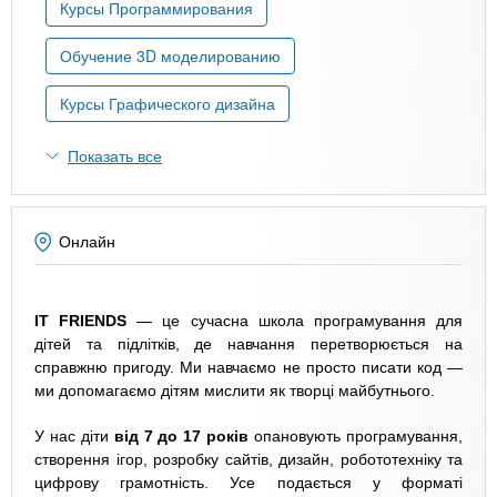
n
MBA
р
Курсы Программирования
х
ж
з
t
а
Обучение 3D моделированию
Онлайн курсы
н
а
и
Курсы Графического дизайна
в
s
ю
е
За рубежом
Показать все
.
д
е
i
н
Онлайн
и
n
й
IT FRIENDS
— це сучасна школа програмування для
дітей та підлітків, де навчання перетворюється на
f
справжню пригоду. Ми навчаємо не просто писати код —
ми допомагаємо дітям мислити як творці майбутнього.
o
У нас діти
від 7 до 17 років
опановують програмування,
створення ігор, розробку сайтів, дизайн, робототехніку та
цифрову грамотність. Усе подається у форматі