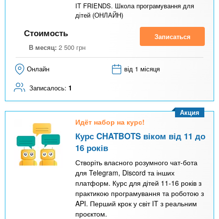
IT FRIENDS. Школа програмування для
дітей (ОНЛАЙН)
Стоимость
Записаться
В месяц:
2 500
грн
Онлайн
від 1 місяця
Записалось:
1
Акция
Идёт набор на курс!
Курс CHATBOTS віком від 11 до
16 років
Створіть власного розумного чат-бота
для Telegram, Discord та інших
платформ. Курс для дітей 11-16 років з
практикою програмування та роботою з
API. Перший крок у світ IT з реальним
проєктом.