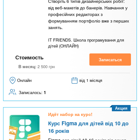
Створіть 6 типів дизайнерських робіт:
від веб-макетів до банерів. Навчання у
професійних редакторах з
формуванням портфоліо вже з перших
занять.
IT FRIENDS. Школа програмування для
дітей (ОНЛАЙН)
Стоимость
Записаться
В месяц:
2 500
грн
Онлайн
від 1 місяця
Записалось:
1
Акция
Идёт набор на курс!
Курс Figma для дітей від 10 до
16 років
Figma для дітей 10-16 років: від основ