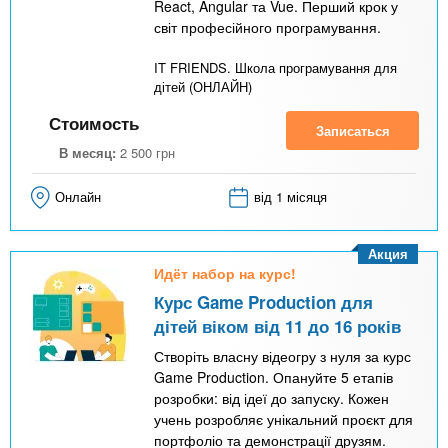
React, Angular та Vue. Перший крок у
світ професійного програмування.
IT FRIENDS. Школа програмування для
дітей (ОНЛАЙН)
Стоимость
Записаться
В месяц:
2 500
грн
Онлайн
від 1 місяця
Акция
Идёт набор на курс!
Курс Game Production для
дітей віком від 11 до 16 років
Створіть власну відеогру з нуля за курс
Game Production. Опануйте 5 етапів
розробки: від ідеї до запуску. Кожен
учень розробляє унікальний проєкт для
портфоліо та демонстрації друзям.