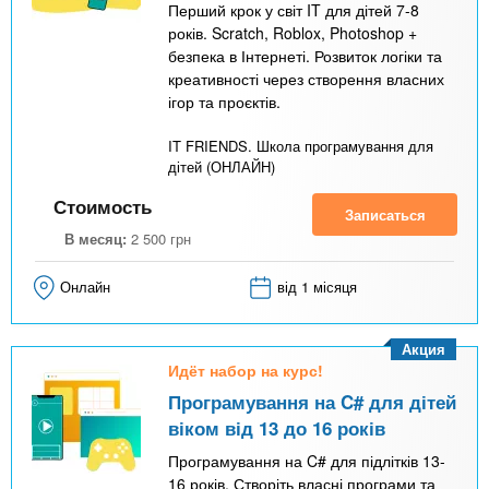
Перший крок у світ IT для дітей 7-8
років. Scratch, Roblox, Photoshop +
безпека в Інтернеті. Розвиток логіки та
креативності через створення власних
ігор та проєктів.
IT FRIENDS. Школа програмування для
дітей (ОНЛАЙН)
Стоимость
Записаться
В месяц:
2 500
грн
Онлайн
від 1 місяця
Акция
Идёт набор на курс!
Програмування на C# для дітей
віком від 13 до 16 років
Програмування на C# для підлітків 13-
16 років. Створіть власні програми та