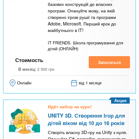
базових конструкцій до власних
програм. Опануйте мову, на якій
створено ігрові рушії та програми
Adobe, Microsoft. Перший крок до
майбутнього в IT!
IT FRIENDS. Школа програмування для
дітей (ОНЛАЙН)
Стоимость
Записаться
В месяц:
2 500
грн
Онлайн
від 1 місяця
Акция
Идёт набор на курс!
UNITY 3D. Створення Ігор для
дітей віком від 10 до 16 років
Створіть власну 3D-гру на Unity з нуля.
Опануйте C#, розробіть персонажів та