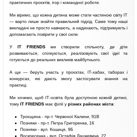
практичних проєктів, ігор і командної роботи.
Ми віримо, що кожна дитина може стати частиною світу IT
— варто лише знайти правильний підхід. Саме тому наші
викладачі не просто навчають, а надихають, підтримують і
допомагають повірити у свої сили.
У
IT FRIENDS
ми створили спільноту, де діти
розвиваються, спілкуються, реалізовують свої ідеї та
готуються до реальних викликів майбутнього.
А ще — беруть участь у проєктах, IT-хабах, таборах і
конкурсах, які дають змогу застосувати знання на
практиці.
Ми хочемо, щоб ІТ-освіта була доступною кожній дитині,
тому
IT FRIENDS
має філії у
різних районах міста
:
Троєщина - пр-т. Червоної Калини, 91В
Позняки - пр-т. Петра Григоренка, 16
Позняки - вул. Кошиця, 9Б
Воскресенка - вул. Остафія Дашкевича, 22