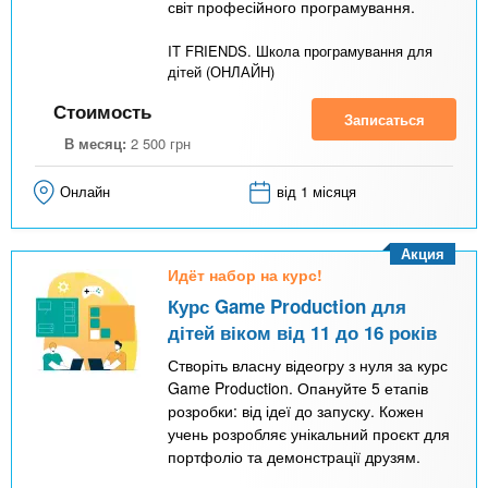
світ професійного програмування.
IT FRIENDS. Школа програмування для
дітей (ОНЛАЙН)
Стоимость
Записаться
В месяц:
2 500
грн
Онлайн
від 1 місяця
Акция
Идёт набор на курс!
Курс Game Production для
дітей віком від 11 до 16 років
Створіть власну відеогру з нуля за курс
Game Production. Опануйте 5 етапів
розробки: від ідеї до запуску. Кожен
учень розробляє унікальний проєкт для
портфоліо та демонстрації друзям.