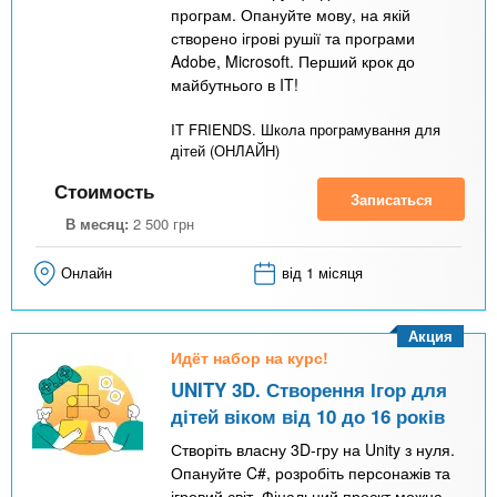
програм. Опануйте мову, на якій
створено ігрові рушії та програми
Adobe, Microsoft. Перший крок до
майбутнього в IT!
IT FRIENDS. Школа програмування для
дітей (ОНЛАЙН)
Стоимость
Записаться
В месяц:
2 500
грн
Онлайн
від 1 місяця
Акция
Идёт набор на курс!
UNITY 3D. Створення Ігор для
дітей віком від 10 до 16 років
Створіть власну 3D-гру на Unity з нуля.
Опануйте C#, розробіть персонажів та
ігровий світ. Фінальний проєкт можна