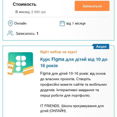
Стоимость
Записаться
В месяц:
2 500
грн
Онлайн
від 1 місяця
Записалось:
1
Акция
Идёт набор на курс!
Курс Figma для дітей від 10 до
16 років
Figma для дітей 10-16 років: від основ
до власних проєктів. Створіть
професійні макети сайтів та мобільних
додатків. Інтерактивні завдання та
перші роботи для портфоліо.
IT FRIENDS. Школа програмування для
дітей (ОНЛАЙН)