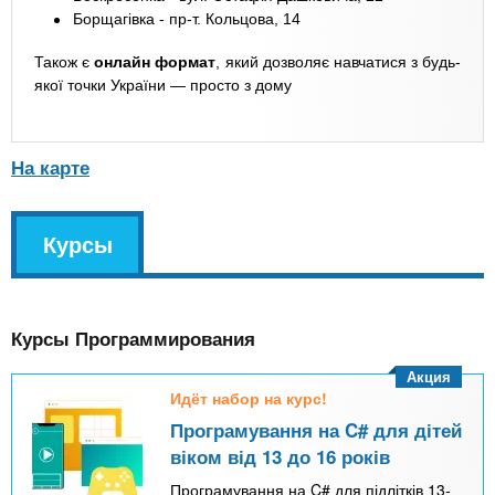
Борщагівка - пр-т. Кольцова, 14
Також є
онлайн формат
, який дозволяє навчатися з будь-
якої точки України — просто з дому
На карте
v
Курсы
(
k
а
l
к
Курсы Программирования
т
и
Акция
Идёт набор на курс!
в
Програмування на C# для дітей
н
віком від 13 до 16 років
а
Програмування на C# для підлітків 13-