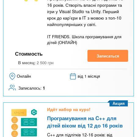
я
16 років. Створіть власні програми та
ігри у Visual Studio та Unity. Перший
в
крок до кар'єри в IT з мовою з топ-10
к
найпопулярніших у світі.
л
IT FRIENDS. Школа програмування для
а
дітей (ОНЛАЙН)
д
Стоимость
Записаться
к
В месяц:
2 500
грн
а
)
Онлайн
від 1 місяця
Записалось:
1
Акция
Идёт набор на курс!
Програмування на C++ для
дітей віком від 12 до 16 років
C++ для підлітків 12-16 років: від