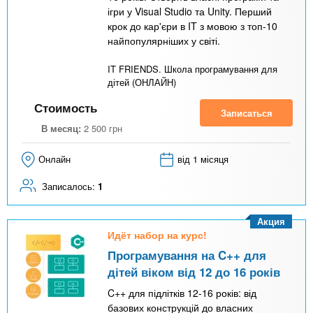
ігри у Visual Studio та Unity. Перший
крок до кар'єри в IT з мовою з топ-10
найпопулярніших у світі.
IT FRIENDS. Школа програмування для
дітей (ОНЛАЙН)
Стоимость
Записаться
В месяц:
2 500
грн
Онлайн
від 1 місяця
Записалось:
1
Акция
Идёт набор на курс!
Програмування на C++ для
дітей віком від 12 до 16 років
C++ для підлітків 12-16 років: від
базових конструкцій до власних