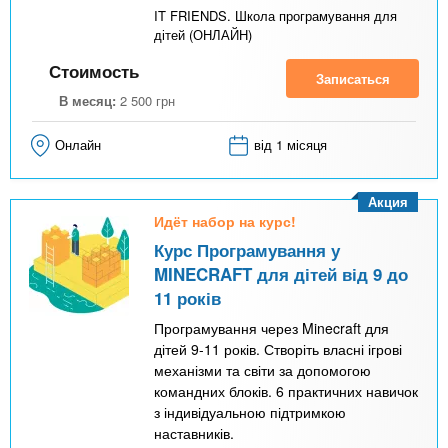
IT FRIENDS. Школа програмування для
дітей (ОНЛАЙН)
Стоимость
Записаться
В месяц:
2 500
грн
Онлайн
від 1 місяця
Акция
Идёт набор на курс!
Курс Програмування у
MINECRAFT для дітей від 9 до
11 років
Програмування через Minecraft для
дітей 9-11 років. Створіть власні ігрові
механізми та світи за допомогою
командних блоків. 6 практичних навичок
з індивідуальною підтримкою
наставників.