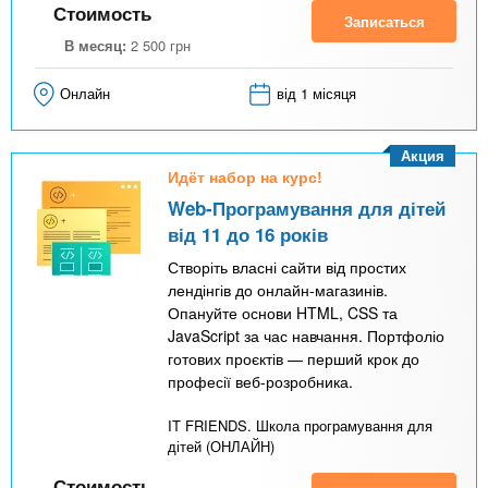
Стоимость
Записаться
В месяц:
2 500
грн
Онлайн
від 1 місяця
Акция
Идёт набор на курс!
Web-Програмування для дітей
від 11 до 16 років
Створіть власні сайти від простих
лендінгів до онлайн-магазинів.
Опануйте основи HTML, CSS та
JavaScript за час навчання. Портфоліо
готових проєктів — перший крок до
професії веб-розробника.
IT FRIENDS. Школа програмування для
дітей (ОНЛАЙН)
Стоимость