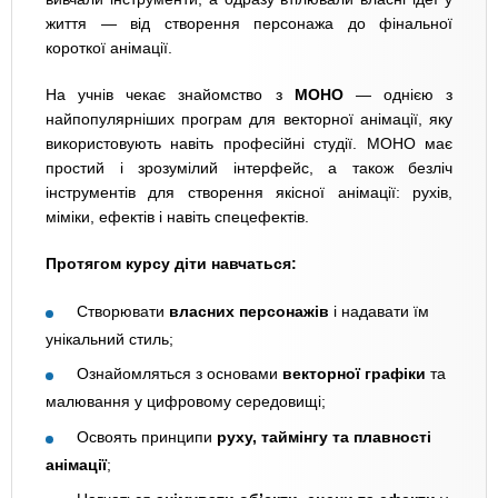
життя — від створення персонажа до фінальної
короткої анімації.
На учнів чекає знайомство з
MOHO
— однією з
найпопулярніших програм для векторної анімації, яку
використовують навіть професійні студії. MOHO має
простий і зрозумілий інтерфейс, а також безліч
інструментів для створення якісної анімації: рухів,
міміки, ефектів і навіть спецефектів.
Протягом курсу діти навчаться:
Створювати
власних персонажів
і надавати їм
унікальний стиль;
Ознайомляться з основами
векторної графіки
та
малювання у цифровому середовищі;
Освоять принципи
руху, таймінгу та плавності
анімації
;