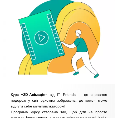
Курс
«2D-Анімація»
від IT Friends — це справжня
подорож у світ рухомих зображень, де кожен може
відчути себе мультиплікатором!
Програма курсу створена так, щоб діти не просто
вивчали інструменти, а одразу втілювали власні ідеї у