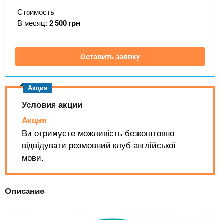
n
MBA
р
х
Стоимость:
ж
з
t
а
В месяц:
2 500
грн
Онлайн курсы
н
а
и
в
s
ю
Оставить заявку
е
За рубежом
.
д
е
i
н
Условия акции
и
Акция
n
й
Ви отримуєте можливість безкоштовно
відвідувати розмовний клуб англійської
f
мови.
o
Описание