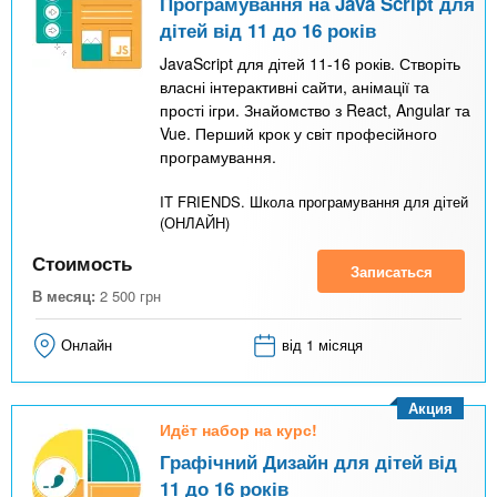
Програмування на Java Script для
дітей від 11 до 16 років
JavaScript для дітей 11-16 років. Створіть
власні інтерактивні сайти, анімації та
прості ігри. Знайомство з React, Angular та
Vue. Перший крок у світ професійного
програмування.
IT FRIENDS. Школа програмування для дітей
(ОНЛАЙН)
Стоимость
Записаться
В месяц:
2 500
грн
Онлайн
від 1 місяця
Акция
Идёт набор на курс!
Графічний Дизайн для дітей від
11 до 16 років