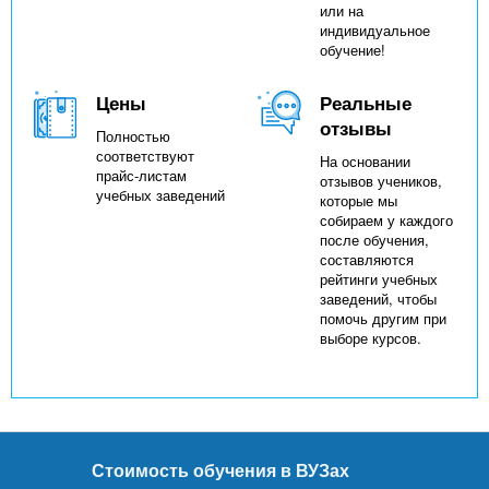
или на
индивидуальное
обучение!
Цены
Реальные
отзывы
Полностью
соответствуют
На основании
прайс-листам
отзывов учеников,
учебных заведений
которые мы
собираем у каждого
после обучения,
составляются
рейтинги учебных
заведений, чтобы
помочь другим при
выборе курсов.
Стоимость обучения в ВУЗах