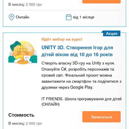
В месяц:
2 500
грн
Онлайн
від 1 місяця
Акция
Идёт набор на курс!
UNITY 3D. Створення Ігор для
дітей віком від 10 до 16 років
Створіть власну 3D-гру на Unity з нуля.
Опануйте C#, розробіть персонажів та
ігровий світ. Фінальний проєкт можна
завантажити на смартфон та поділитися з
друзями через Google Play.
IT FRIENDS. Школа програмування для дітей
(ОНЛАЙН)
Стоимость
Записаться
В месяц:
2 500
грн