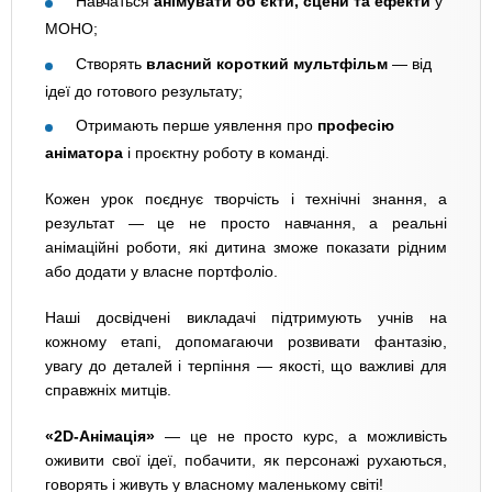
Навчаться
анімувати об’єкти, сцени та ефекти
у
MOHO;
Створять
власний короткий мультфільм
— від
ідеї до готового результату;
Отримають перше уявлення про
професію
аніматора
і проєктну роботу в команді.
Кожен урок поєднує творчість і технічні знання, а
результат — це не просто навчання, а реальні
анімаційні роботи, які дитина зможе показати рідним
або додати у власне портфоліо.
Наші досвідчені викладачі підтримують учнів на
кожному етапі, допомагаючи розвивати фантазію,
увагу до деталей і терпіння — якості, що важливі для
справжніх митців.
«2D-Анімація»
— це не просто курс, а можливість
оживити свої ідеї, побачити, як персонажі рухаються,
говорять і живуть у власному маленькому світі!