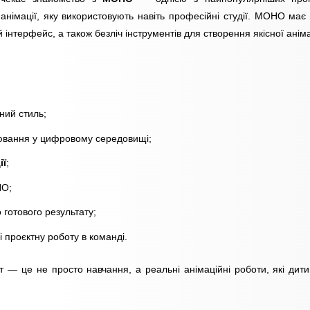
 анімації, яку використовують навіть професійні студії. MOHO має 
 інтерфейс, а також безліч інструментів для створення якісної анімац
ний стиль;
вання у цифровому середовищі;
ії
;
O;
о готового результату;
і проєктну роботу в команді.
тат — це не просто навчання, а реальні анімаційні роботи, які дит