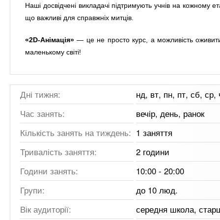
Наші досвідчені викладачі підтримують учнів на кожному ет
що важливі для справжніх митців.
«2D-Анімація»
— це не просто курс, а можливість оживити 
маленькому світі!
Дні тижня:
нд, вт, пн, пт, сб, ср, 
Час занять:
вечір, день, ранок
Кількість занять на тиждень:
1 заняття
Тривалість заняття:
2 години
Години занять:
10:00 - 20:00
Групи:
до 10 люд.
Вік аудиторії:
середня школа, стар