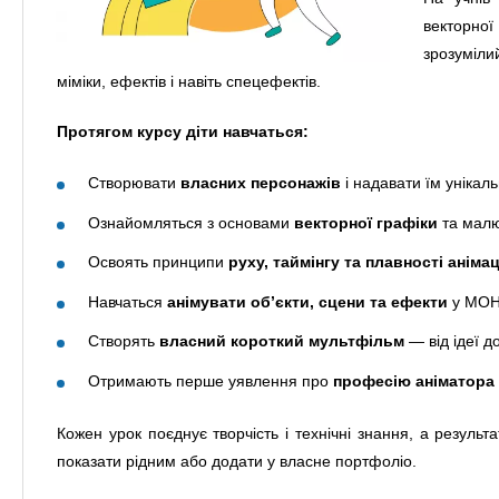
векторної
зрозумілий
міміки, ефектів і навіть спецефектів.
Протягом курсу діти навчаться:
Створювати
власних персонажів
і надавати їм унікаль
Ознайомляться з основами
векторної графіки
та малю
Освоять принципи
руху, таймінгу та плавності анімац
Навчаться
анімувати об’єкти, сцени та ефекти
у MOH
Створять
власний короткий мультфільм
— від ідеї д
Отримають перше уявлення про
професію аніматора
Кожен урок поєднує творчість і технічні знання, а резуль
показати рідним або додати у власне портфоліо.