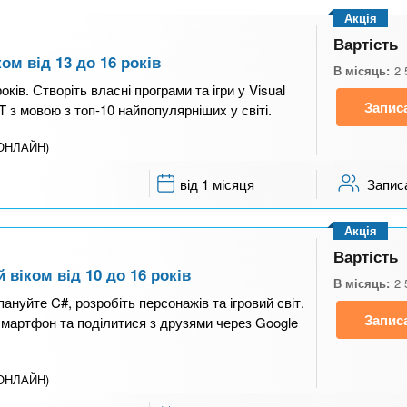
Акція
Вартість
ом від 13 до 16 років
В місяць:
2 
ків. Створіть власні програми та ігри у Visual
Запис
IT з мовою з топ-10 найпопулярніших у світі.
(ОНЛАЙН)
від 1 місяця
Запис
Акція
Вартість
 віком від 10 до 16 років
В місяць:
2 
пануйте C#, розробіть персонажів та ігровий світ.
Запис
мартфон та поділитися з друзями через Google
(ОНЛАЙН)