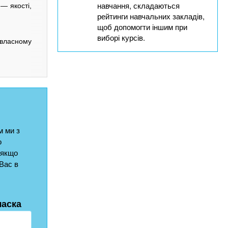
навчання, складаються
— якості,
рейтинги навчальних закладів,
щоб допомогти іншим при
виборі курсів.
 власному
 ми з
о
 якщо
Вас в
ласка