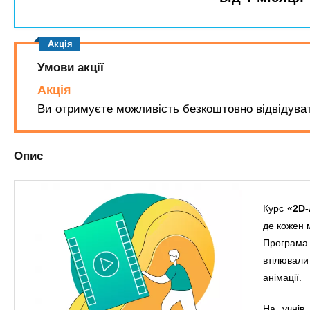
n
т
и
е
х
t
р
з
і
а
а
Умови акції
s
л
к
Акція
у
л
.
Ви отримуєте можливість безкоштовно відвідуват
а
д
i
Опис
і
в
n
Курс
«2D-
f
де кожен 
Програма 
o
втілювали
анімації.
На учнів