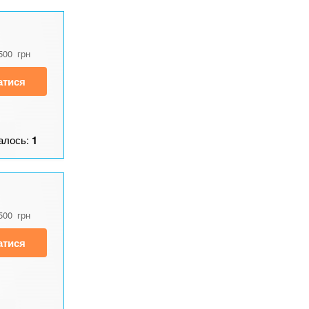
500
грн
атися
алось:
1
500
грн
атися