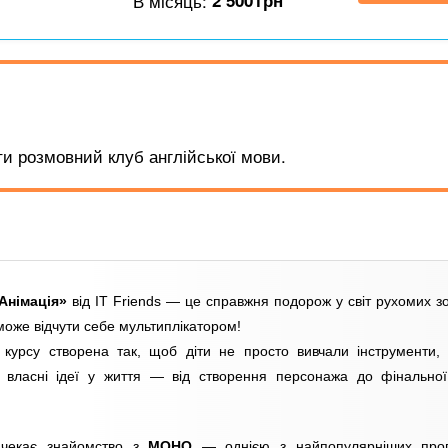
В місяць:
2 500
грн
и розмовний клуб англійської мови.
Анімація»
від IT Friends — це справжня подорож у світ рухомих з
може відчути себе мультиплікатором!
курсу створена так, щоб діти не просто вивчали інструменти,
 власні ідеї у життя — від створення персонажа до фінальної
 чекає знайомство з
MOHO
— однією з найпопулярніших про