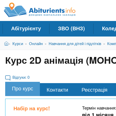
A
Д
П
е
о
b
р
в
е
і
й
i
Абітурієнту
ЗВО (ВНЗ)
Коле
д
т
и
н
t
В
д
Головна
Курси
Онлайн
Навчання для дітей і підлітків
Комп
»
»
»
»
и
и
о
к
є
о
u
Курс 2D анімація (MOHO)
т
с
Н
у
н
а
r
т
о
в
в
Відгуки:
0
ч
н
i
Про курс
о
Контакти
Реєстрація
а
г
л
e
о
ь
м
Набір на курс!
Термін навчання
н
а
від 1 місяця