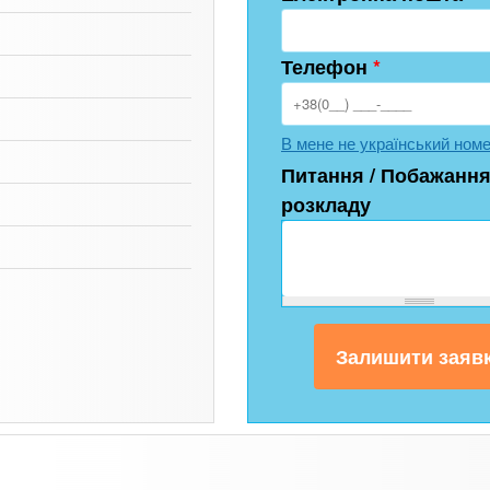
Телефон
*
В мене не український ном
Питання / Побажання
розкладу