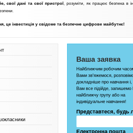
е, свої дані та свої пристрої
, розуміти, як працює безпека в ін
езпеки.
ння, це інвестиція у свідоме та безпечне цифрове майбутнє!
чт
Ваша заявка
Найближчим робочим часом
Вами зв'яжемося, розповім
докладніше про навчання і,
Вам все підійде, запишемо 
найближчу групу або на
індивідуальне навчання!
Представтеся, будь 
шокласники
Електронна пошта