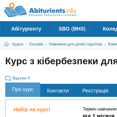
A
Д
П
е
о
b
р
в
е
і
й
i
Абітурієнту
ЗВО (ВНЗ)
Коле
д
т
и
н
t
В
д
Головна
Курси
Онлайн
Навчання для дітей і підлітків
Комп
»
»
»
»
и
и
о
к
є
о
u
Курс з кібербезпеки для
т
с
Н
у
н
а
r
т
о
в
в
Відгуки:
0
ч
н
i
Про курс
о
Контакти
Реєстрація
а
г
л
e
о
ь
м
Набір на курс!
Термін навчання
н
а
від 1 місяця