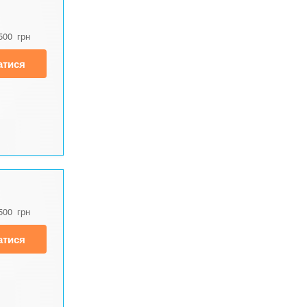
500
грн
атися
500
грн
атися