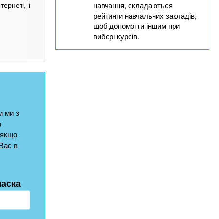
навчання, складаються
тернеті, і
рейтинги навчальних закладів,
щоб допомогти іншим при
виборі курсів.
 ми з
о
 якщо
Вас в
ласка