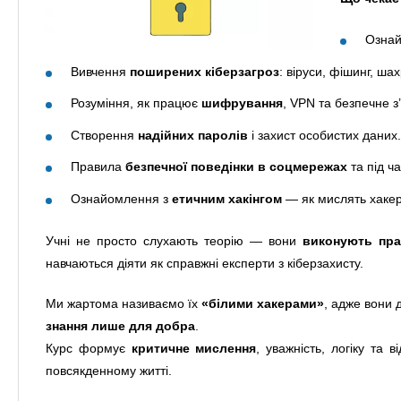
Озна
Вивчення
поширених кіберзагроз
: віруси, фішинг, ша
Розуміння, як працює
шифрування
, VPN та безпечне з
Створення
надійних паролів
і захист особистих даних.
Правила
безпечної поведінки в соцмережах
та під ча
Ознайомлення з
етичним хакінгом
— як мислять хакери
Учні не просто слухають теорію — вони
виконують пра
навчаються діяти як справжні експерти з кіберзахисту.
Ми жартома називаємо їх
«білими хакерами»
, адже вони 
знання лише для добра
.
Курс формує
критичне мислення
, уважність, логіку та 
повсякденному житті.