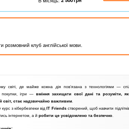
В місяць:
2 500
грн
и розмовний клуб англійської мови.
му світі, де майже кожна дія пов’язана з технологіями — спі
, покупки, ігри —
вміння захищати свої дані та розуміти, я
 світ, стає надзвичайно важливим
.
 курс з кібербезпеки від
IT Friends
створений, щоб навчити підліткі
тись інтернетом, а й
робити це усвідомлено та безпечно
.
учнів: