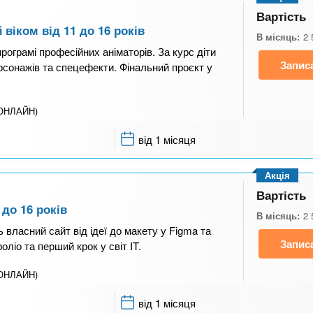
Вартість
 віком від 11 до 16 років
В місяць:
2 
ограмі професійних аніматорів. За курс діти
Запис
рсонажів та спецефекти. Фінальний проєкт у
(ОНЛАЙН)
від 1 місяця
Акція
Вартість
 до 16 років
В місяць:
2 
ь власний сайт від ідеї до макету у Figma та
Запис
ліо та перший крок у світ IT.
(ОНЛАЙН)
від 1 місяця