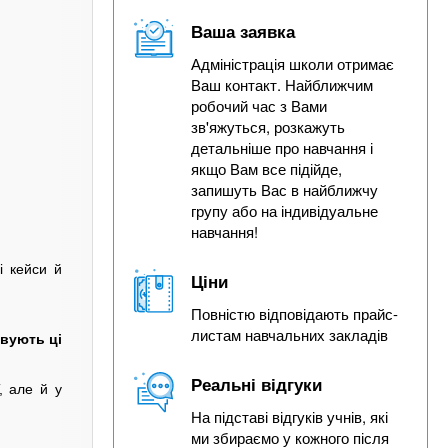
Ваша заявка
Адміністрація школи отримає
Ваш контакт. Найближчим
робочий час з Вами
зв'яжуться, розкажуть
детальніше про навчання і
якщо Вам все підійде,
запишуть Вас в найближчу
групу або на індивідуальне
навчання!
і кейси й
Ціни
Повністю відповідають прайс-
листам навчальних закладів
овують ці
Реальні відгуки
, але й у
На підставі відгуків учнів, які
ми збираємо у кожного після