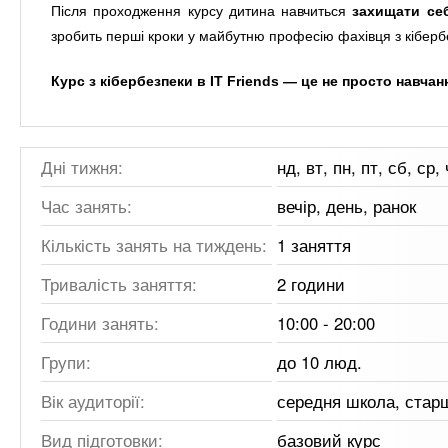
Після проходження курсу дитина навчиться
захищати себ
зробить перші кроки у майбутню професію фахівця з кіберб
Курс з кібербезпеки в IT Friends — це не просто навча
Дні тижня:
нд, вт, пн, пт, сб, ср, 
Час занять:
вечір, день, ранок
Кількість занять на тиждень:
1 заняття
Тривалість заняття:
2 години
Години занять:
10:00 - 20:00
Групи:
до 10 люд.
Вік аудиторії:
середня школа, стар
Вид підготовки:
базовий курс