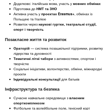
Додатково: італійська мова, участь у
мовних обмінах
Підготовка до
НМТ та ЗНО
Активна участь у
проєктах Erasmus+
, обмінах із
Польщею та Італією
Розвиток через
наукові гуртки, театральні студії,
спорт і творчість
Позакласне життя та розвиток
Ораторій
— система позашкільної підтримки, розвитку
лідерства та духовності
Тематичні літні табори
з активностями, спортом і
творчістю
Соціальні ініціативи, волонтерство, обміни, міжнародні
проєкти
Індивідуальні консультації
для батьків
Інфраструктура та безпека
Сучасне навчальне середовище з
власним
спорткомплексом
Футбольне та волейбольне поле, тенісний корт