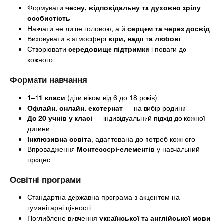
Формувати
чесну, відповідальну та духовно зрілу
особистість
Навчати не лише головою, а й
серцем та через досвід
Виховувати в атмосфері
віри, надії та любові
Створювати
середовище підтримки
і поваги до
кожного
Формати навчання
1–11 класи
(діти віком від 6 до 18 років)
Офлайн, онлайн, екстернат
— на вибір родини
До 20 учнів у класі
— індивідуальний підхід до кожної
дитини
Інклюзивна освіта
, адаптована до потреб кожного
Впровадження
Монтессорі-елементів
у навчальний
процес
Освітні програми
Стандартна державна програма з акцентом на
гуманітарні цінності
Поглиблене вивчення
української та англійської мови