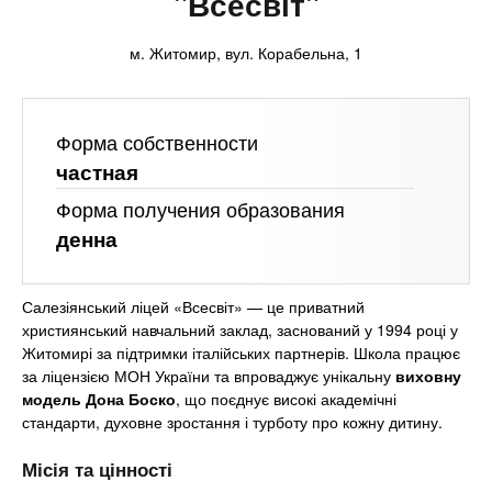
n
"Всесвіт"
р
Онлайн курсы
х
ж
з
t
а
м. Житомир, вул. Корабельна, 1
н
а
За рубежом
и
в
s
ю
е
Форма собственности
.
д
частная
е
Форма получения образования
i
н
денна
и
n
й
Салезіянський ліцей «Всесвіт» — це приватний
християнський навчальний заклад, заснований у 1994 році у
f
Житомирі за підтримки італійських партнерів. Школа працює
за ліцензією МОН України та впроваджує унікальну
виховну
модель Дона Боско
, що поєднує високі академічні
o
стандарти, духовне зростання і турботу про кожну дитину.
Місія та цінності