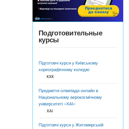
Подготовительные
курсы
Підготовчі курси у Київському
хореографічному коледжі
КХК
Предметні олімпіади онлайн в
Національному аерокосмічному
університеті «ХАІ»
ХАІ
Підготовчі курси у Житомирській