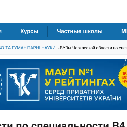
и
Курсы
Частные школы
M
ВО ТА ГУМАНІТАРНІ НАУКИ
ВУЗы Черкасской области по спе
»
ти по специальности B4