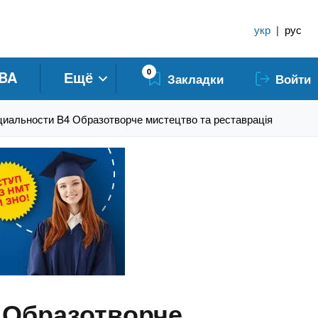
укр
|
рус
0
BA
Ещё
Закладки
Войти
циальности B4 Образотворче мистецтво та реставрація
 Образотворче