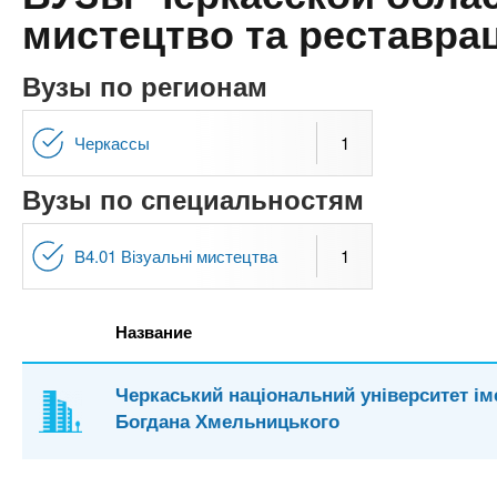
n
е
х
мистецтво та реставрац
р
з
t
ж
а
а
Вузы по регионам
н
в
s
и
е
Черкассы
1
ю
д
.
Вузы по специальностям
е
н
i
и
B4.01 Візуальні мистецтва
1
й
n
Название
f
Черкаський національний університет ім
o
Богдана Хмельницького