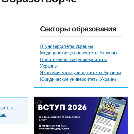
Секторы образования
IT университеты Украины
Медицинские университеты Украины
Политехнические университеты
Украины
Экономические университеты Украины
Юридические университеты Украины
вить к
нию