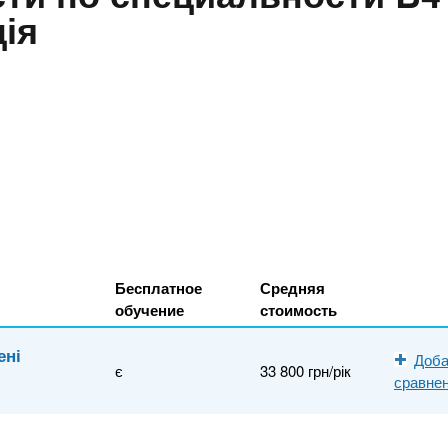
ія
Бесплатное
Средняя
обучение
стоимость
ені
Доба
є
33 800 грн/рік
сравне