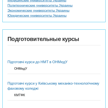
Политехнические университеты Украины
Экономические университеты Украины
Юридические университеты Украины
Подготовительные курсы
Підготовчі курси до НМТ в ОНМедУ
ОНМедУ
Підготовчі курси у Київському механіко-технологічному
фаховому коледжі
КМТФК