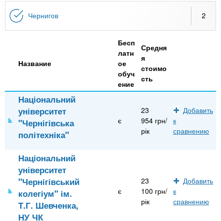
n
MBA
р
х
ж
Чернигов
2
з
t
а
Онлайн курсы
н
а
Бесп
и
в
Средня
s
латн
ю
я
е
За рубежом
Название
ое
стоимо
обуч
.
д
сть
ение
е
Національний
i
н
університет
23
Добавить
и
є
954 грн/
к
"Чернігівська
n
й
рік
сравнению
політехніка"
f
Національний
університет
"Чернігівський
23
Добавить
o
є
100 грн/
к
колегіум" ім.
рік
сравнению
Т.Г. Шевченка,
НУ ЧК