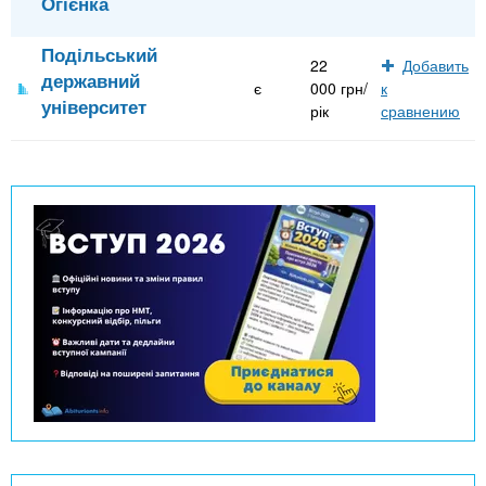
Огієнка
Подільський
22
Добавить
державний
є
000 грн/
к
університет
рік
сравнению