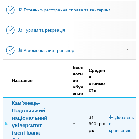
n
MBA
р
х
ж
J2 Готельно-ресторанна справа та кейтеринг
1
з
t
а
Онлайн курсы
н
а
и
в
s
J3 Туризм та рекреація
1
ю
е
За рубежом
.
д
J8 Автомобільний транспорт
1
е
i
н
Бесп
Средня
и
латн
я
Название
ое
n
й
стоимо
обуч
сть
ение
f
Кам'янець-
Подільський
o
національний
34
Добавить
є
900 грн/
к
університет
рік
сравнению
імені Івана