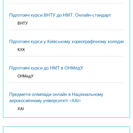
Підготовчі курси ВНТУ до НМТ. Онлайн-стандарт
ВНТУ
Підготовчі курси у Київському хореографічному коледжі
КХК
Підготовчі курси до НМТ в ОНМедУ
ОНМедУ
Предметні олімпіади онлайн в Національному
аерокосмічному університеті «ХАІ»
ХАІ