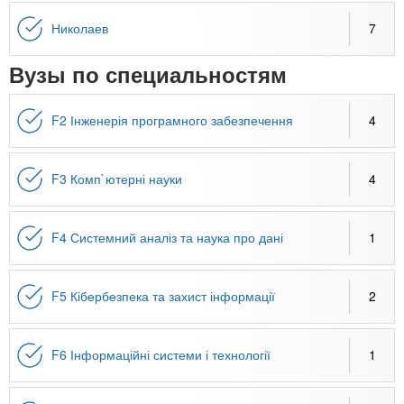
n
MBA
р
х
ж
Николаев
7
з
t
а
Онлайн курсы
н
а
Вузы по специальностям
и
в
s
ю
е
За рубежом
F2 Інженерія програмного забезпечення
4
.
д
е
F3 Комп`ютерні науки
4
i
н
и
n
й
F4 Системний аналіз та наука про дані
1
f
F5 Кібербезпека та захист інформації
2
o
F6 Інформаційні системи і технології
1