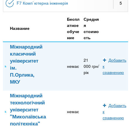
F7 Комп`ютерна інженерія
5
Беспл
Средня
атное
я
Название
обуче
стоимо
ние
сть
Міжнародний
класичний
університет
21
Добавить
немає
000 грн/
к
ім.
рік
сравнению
П.Орлика,
МКУ
Міжнародний
технологічний
Добавить
університет
немає
к
"Миколаївська
сравнению
політехніка"