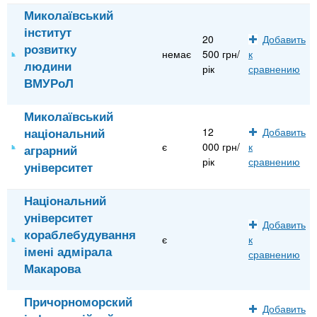
Миколаївський
інститут
20
Добавить
розвитку
немає
500 грн/
к
людини
рік
сравнению
ВМУРоЛ
Миколаївський
національний
12
Добавить
є
000 грн/
к
аграрний
рік
сравнению
університет
Національний
університет
Добавить
кораблебудування
є
к
імені адмірала
сравнению
Макарова
Причорноморский
Добавить