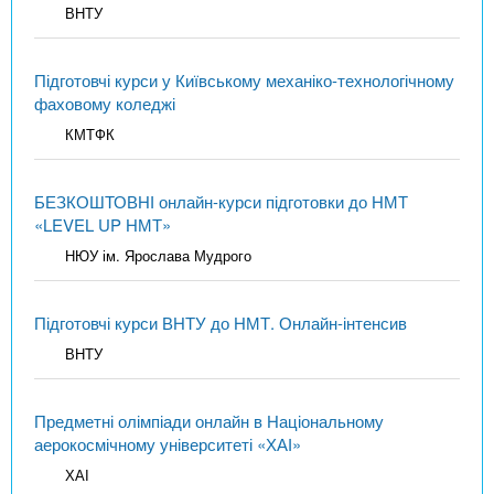
ВНТУ
Підготовчі курси у Київському механіко-технологічному
фаховому коледжі
КМТФК
БЕЗКОШТОВНІ онлайн-курси підготовки до НМТ
«LEVEL UP НМТ»
НЮУ ім. Ярослава Мудрого
Підготовчі курси ВНТУ до НМТ. Онлайн-інтенсив
ВНТУ
Предметні олімпіади онлайн в Національному
аерокосмічному університеті «ХАІ»
ХАІ