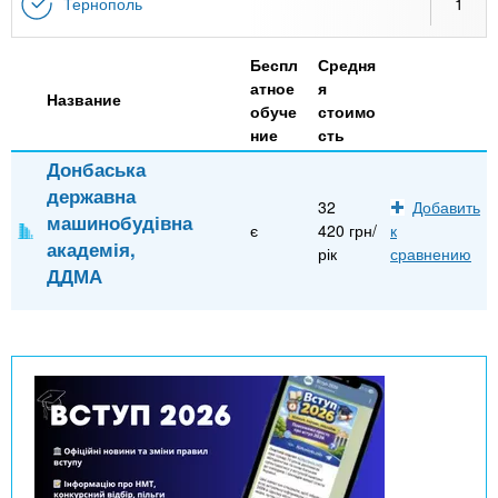
n
MBA
р
Тернополь
1
х
ж
з
t
а
Беспл
Средня
Онлайн курсы
н
а
атное
я
и
Название
в
s
обуче
стоимо
ю
ние
сть
е
За рубежом
Донбаська
.
д
державна
е
32
Добавить
машинобудівна
i
є
420 грн/
к
н
академія,
рік
сравнению
и
ДДМА
n
й
f
o