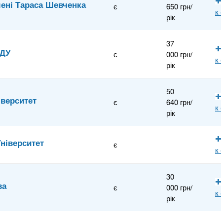
мені Тараса Шевченка
є
650 грн/
к
рік
37
МДУ
є
000 грн/
к
рік
50
іверситет
є
640 грн/
к
рік
ніверситет
є
к
30
ва
є
000 грн/
к
рік