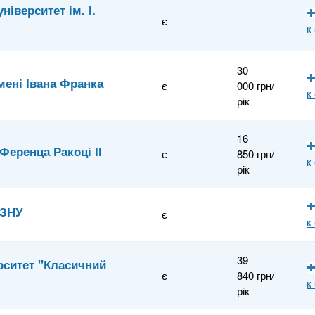
іверситет ім. І.
є
к
30
мені Івана Франка
є
000 грн/
к
рік
16
Ференца Ракоці ІІ
є
850 грн/
к
рік
 ЗНУ
є
к
39
рситет "Класичний
є
840 грн/
к
рік