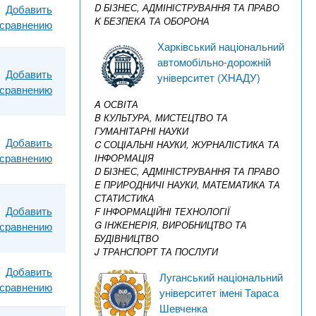
D БІЗНЕС, АДМІНІСТРУВАННЯ ТА ПРАВО
Добавить
K БЕЗПЕКА ТА ОБОРОНА
 сравнению
Харківський національний
автомобільно-дорожній
Добавить
університет (ХНАДУ)
 сравнению
A ОСВІТА
B КУЛЬТУРА, МИСТЕЦТВО ТА
ГУМАНІТАРНІ НАУКИ
Добавить
C СОЦІАЛЬНІ НАУКИ, ЖУРНАЛІСТИКА ТА
 сравнению
ІНФОРМАЦІЯ
D БІЗНЕС, АДМІНІСТРУВАННЯ ТА ПРАВО
E ПРИРОДНИЧІ НАУКИ, МАТЕМАТИКА ТА
СТАТИСТИКА
Добавить
F ІНФОРМАЦІЙНІ ТЕХНОЛОГІЇ
G ІНЖЕНЕРІЯ, ВИРОБНИЦТВО ТА
 сравнению
БУДІВНИЦТВО
J ТРАНСПОРТ ТА ПОСЛУГИ
Добавить
Луганський національний
 сравнению
університет імені Тараса
Шевченка