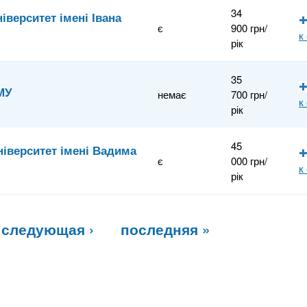
34
верситет імені Івана
є
900 грн/
к
рік
35
МУ
немає
700 грн/
к
рік
45
іверситет імені Вадима
є
000 грн/
к
рік
следующая ›
последняя »