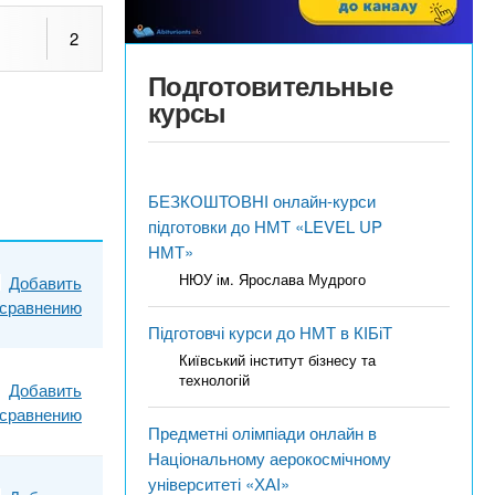
2
Подготовительные
курсы
БЕЗКОШТОВНІ онлайн-курси
підготовки до НМТ «LEVEL UP
НМТ»
НЮУ ім. Ярослава Мудрого
Добавить
 сравнению
Підготовчі курси до НМТ в КІБіТ
Київський інститут бізнесу та
технологій
Добавить
 сравнению
Предметні олімпіади онлайн в
Національному аерокосмічному
університеті «ХАІ»