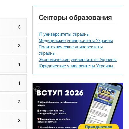
Секторы образования
3
IT университеты Украины
Медицинские университеты Украины
3
Политехнические университеты
Украины
Экономические университеты Украины
1
Юридические университеты Украины
1
3
8