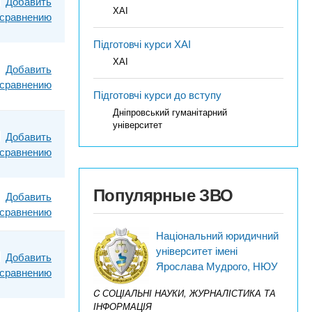
Добавить
ХАІ
 сравнению
Підготовчі курси ХАІ
ХАІ
Добавить
 сравнению
Підготовчі курси до вступу
Дніпровський гуманітарний
університет
Добавить
 сравнению
Популярные ЗВО
Добавить
 сравнению
Національний юридичний
університет імені
Добавить
Ярослава Мудрого, НЮУ
 сравнению
C СОЦІАЛЬНІ НАУКИ, ЖУРНАЛІСТИКА ТА
ІНФОРМАЦІЯ