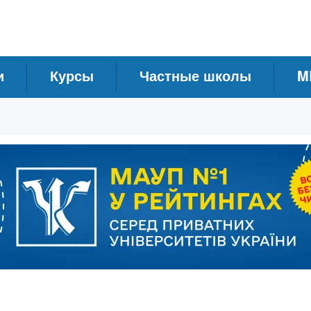
и
Курсы
Частные школы
M