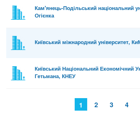
Кам'янець-Подільський національний уні
Огієнка
Київський міжнародний університет, Ки
Київський Національний Економічний Ун
Гетьмана, КНЕУ
С
2
3
4
1
т
р
а
н
и