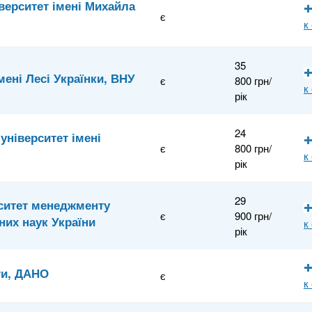
верситет імені Михайла
є
к
35
ені Лесі Українки, ВНУ
є
800 грн/
к
рік
24
університет імені
є
800 грн/
к
рік
29
рситет менеджменту
є
900 грн/
них наук України
к
рік
ти, ДАНО
є
к