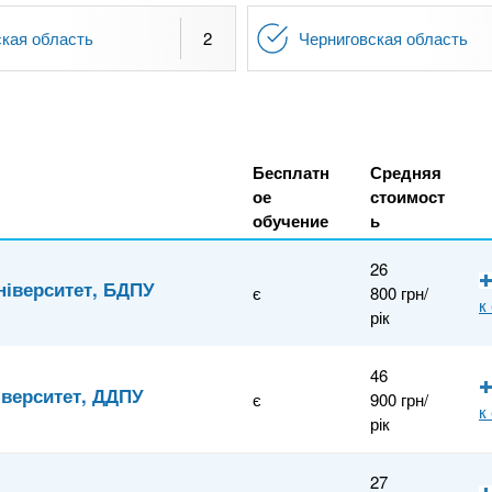
кая область
2
Черниговская область
Бесплатн
Средняя
ое
стоимост
обучение
ь
26
ніверситет, БДПУ
є
800 грн/
к
рік
46
іверситет, ДДПУ
є
900 грн/
к
рік
27