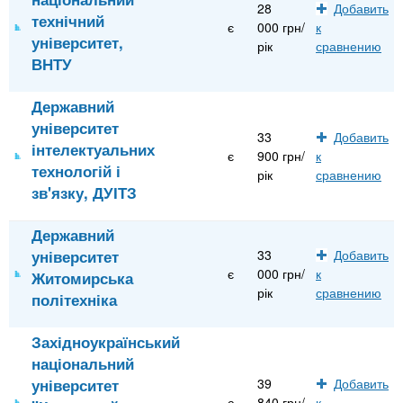
28
Добавить
технічний
є
000 грн/
к
університет,
рік
сравнению
ВНТУ
Державний
університет
33
Добавить
інтелектуальних
є
900 грн/
к
технологій і
рік
сравнению
зв'язку, ДУІТЗ
Державний
університет
33
Добавить
є
000 грн/
к
Житомирська
рік
сравнению
політехніка
Західноукраїнський
національний
університет
39
Добавить
є
840 грн/
к