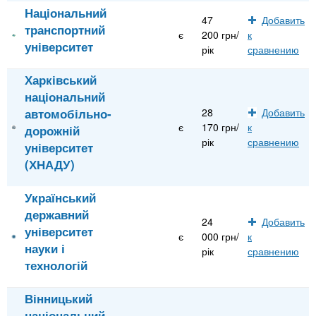
Національний
47
Добавить
транспортний
є
200 грн/
к
університет
рік
сравнению
Харківський
національний
автомобільно-
28
Добавить
є
170 грн/
к
дорожній
рік
сравнению
університет
(ХНАДУ)
Український
державний
24
Добавить
університет
є
000 грн/
к
науки і
рік
сравнению
технологій
Вінницький
національний