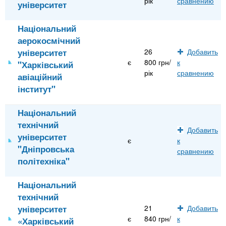
рік
сравнению
університет
Національний
аерокосмічний
університет
26
Добавить
є
800 грн/
к
"Харківський
рік
сравнению
авіаційний
інститут"
Національний
технічний
Добавить
університет
є
к
"Дніпровська
сравнению
політехніка"
Національний
технічний
університет
21
Добавить
є
840 грн/
к
«Харківський