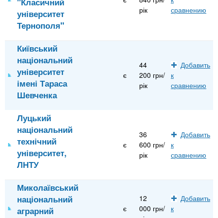
"Класичний
рік
сравнению
університет
Тернополя"
Київський
національний
44
Добавить
університет
є
200 грн/
к
імені Тараса
рік
сравнению
Шевченка
Луцький
національний
36
Добавить
технічний
є
600 грн/
к
університет,
рік
сравнению
ЛНТУ
Миколаївський
національний
12
Добавить
є
000 грн/
к
аграрний