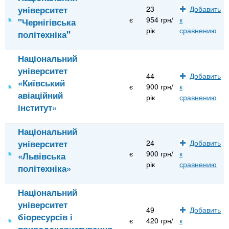
університет
23
Добавить
є
954 грн/
к
"Чернігівська
рік
сравнению
політехніка"
Національний
університет
44
Добавить
«Київський
є
900 грн/
к
авіаційний
рік
сравнению
інститут»
Національний
університет
24
Добавить
є
900 грн/
к
«Львівська
рік
сравнению
політехніка»
Національний
університет
49
Добавить
біоресурсів і
є
420 грн/
к
природокористування