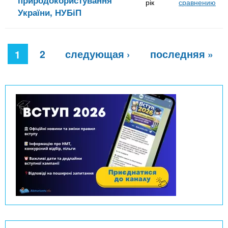
рік
сравнению
України, НУБіП
С
2
следующая ›
последняя »
т
1
р
а
н
и
ц
ы