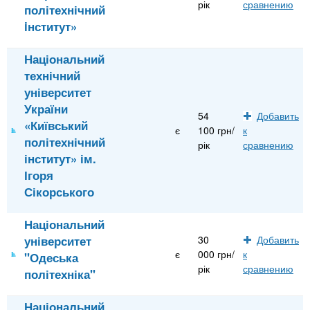
рік
сравнению
політехнічний
iнститут»
Національний
технічний
університет
України
54
Добавить
«Київський
є
100 грн/
к
політехнічний
рік
сравнению
інститут» ім.
Ігоря
Сікорського
Національний
університет
30
Добавить
є
000 грн/
к
"Одеська
рік
сравнению
політехніка"
Національний