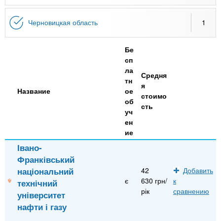
Черновицкая область
1
Бе
сп
ла
Средня
тн
я
Название
ое
стоимо
об
сть
уч
ен
ие
Івано-
Франківський
національний
42
Добавить
є
630 грн/
к
технічний
рік
сравнению
університет
нафти і газу