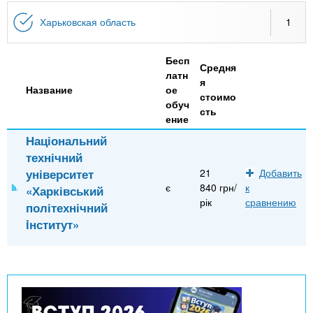
n
MBA
р
х
ж
Харьковская область
1
з
t
а
Онлайн курсы
н
а
Бесп
и
в
Средня
s
латн
ю
я
е
За рубежом
Название
ое
стоимо
обуч
.
д
сть
ение
е
Національний
i
н
технічний
и
університет
21
Добавить
n
й
є
840 грн/
к
«Харківський
рік
сравнению
політехнічний
f
iнститут»
o