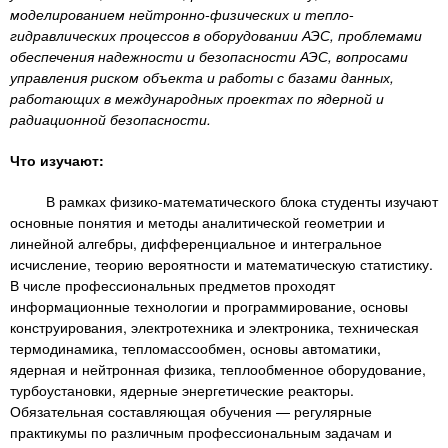
n
MBA
р
х
моделированием нейтронно-физических и тепло-
ж
гидравлических процессов в оборудовании АЭС, проблемами
з
t
а
обеспечения надежности и безопасности АЭС, вопросами
Онлайн курсы
н
а
управления риском объекта и работы с базами данных,
и
в
s
работающих в международных проектах по ядерной и
ю
радиационной безопасности.
е
За рубежом
.
д
Что изучают:
е
В рамках физико-математического блока студенты изучают
i
н
основные понятия и методы аналитической геометрии и
и
линейной алгебры, дифференциальное и интегральное
n
й
исчисление, теорию вероятности и математическую статистику.
В числе профессиональных предметов проходят
информационные технологии и программирование, основы
f
конструирования, электротехника и электроника, техническая
термодинамика, тепломассообмен, основы автоматики,
ядерная и нейтронная физика, теплообменное оборудование,
o
турбоустановки, ядерные энергетические реакторы.
Обязательная составляющая обучения — регулярные
практикумы по различным профессиональным задачам и