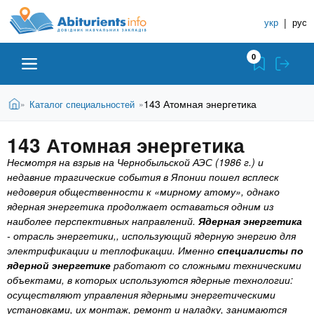
A
П
С
е
укр
|
рус
п
b
р
р
е
0
й
а
i
т
в
и
В
Абитуриенту
Главная
143 Атомная энергетика
Каталог специальностей
»
»
о
к
t
ы
о
ч
з
143 Атомная энергетика
с
Вузы
д
н
u
н
е
Несмотря на взрыв на Чернобыльской АЭС (1986 г.) и
и
о
с
недавние трагические события в Японии пошел всплеск
в
к
Колледжи
r
ь
недоверия общественности к «мирному атому», однако
н
У
ядерная энергетика продолжает оставаться одним из
о
наиболее перспективных направлений.
Ядерная энергетика
ч
i
м
Курсы
- отрасль энергетики,, использующий ядерную энергию для
у
е
электрификации и теплофикации. Именно
специалисты по
с
б
ядерной энергетике
работают со сложными техническими
e
о
Частные школы
объектами, в которых используются ядерные технологии:
н
д
осуществляют управления ядерными энергетическими
е
ы
установками, их монтаж, ремонт и наладку, занимаются