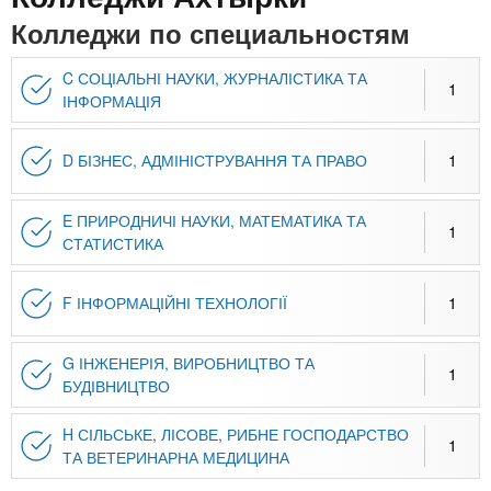
n
MBA
р
х
Колледжи по специальностям
ж
з
t
а
Онлайн курсы
н
а
C СОЦІАЛЬНІ НАУКИ, ЖУРНАЛІСТИКА ТА
1
и
ІНФОРМАЦІЯ
в
s
ю
е
За рубежом
D БІЗНЕС, АДМІНІСТРУВАННЯ ТА ПРАВО
1
.
д
е
E ПРИРОДНИЧІ НАУКИ, МАТЕМАТИКА ТА
i
н
1
СТАТИСТИКА
и
n
й
F ІНФОРМАЦІЙНІ ТЕХНОЛОГІЇ
1
f
G ІНЖЕНЕРІЯ, ВИРОБНИЦТВО ТА
1
БУДІВНИЦТВО
o
H СІЛЬСЬКЕ, ЛІСОВЕ, РИБНЕ ГОСПОДАРСТВО
1
ТА ВЕТЕРИНАРНА МЕДИЦИНА