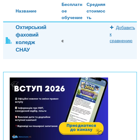
Бесплатн
Средняя
Название
ое
стоимос
обучение
ть
Охтирський
Добавить
фаховий
к
є
сравнению
коледж
СНАУ