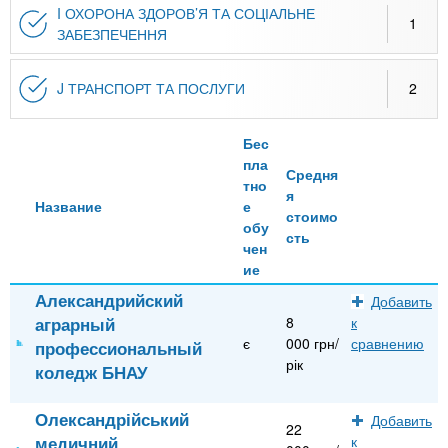
I ОХОРОНА ЗДОРОВ’Я ТА СОЦІАЛЬНЕ
1
ЗАБЕЗПЕЧЕННЯ
J ТРАНСПОРТ ТА ПОСЛУГИ
2
Бес
пла
Средня
тно
я
Название
е
стоимо
обу
сть
чен
ие
Александрийский
Добавить
аграрный
8
к
є
000 грн/
сравнению
профессиональный
рік
коледж БНАУ
Олександрійський
Добавить
22
медичний
к