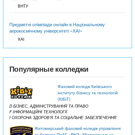
ВНТУ
Предметні олімпіади онлайн в Національному
аерокосмічному університеті «ХАІ»
ХАІ
Популярные колледжи
Фаховий коледж Київського
інституту бізнесу та технологій
(КІБіТ)
D БІЗНЕС, АДМІНІСТРУВАННЯ ТА ПРАВО
F ІНФОРМАЦІЙНІ ТЕХНОЛОГІЇ
I ОХОРОНА ЗДОРОВ’Я ТА СОЦІАЛЬНЕ ЗАБЕЗПЕЧЕННЯ
Житомирський фаховий коледж управління
та безпеки ПрАТ «ВНЗ «Міжрегіональна