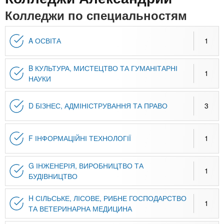
n
MBA
р
х
Колледжи по специальностям
ж
з
t
а
Онлайн курсы
н
а
A ОСВІТА
1
и
в
s
ю
е
За рубежом
B КУЛЬТУРА, МИСТЕЦТВО ТА ГУМАНІТАРНІ
1
.
д
НАУКИ
е
i
н
D БІЗНЕС, АДМІНІСТРУВАННЯ ТА ПРАВО
3
и
n
й
F ІНФОРМАЦІЙНІ ТЕХНОЛОГІЇ
1
f
G ІНЖЕНЕРІЯ, ВИРОБНИЦТВО ТА
1
БУДІВНИЦТВО
o
H СІЛЬСЬКЕ, ЛІСОВЕ, РИБНЕ ГОСПОДАРСТВО
1
ТА ВЕТЕРИНАРНА МЕДИЦИНА