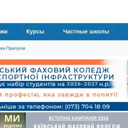
джи
Курсы
Частные школы
жи Прилуков