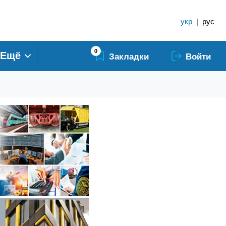
укр
|
рус
0
Ещё
Закладки
Войти