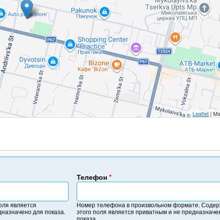
Leaflet
| Ma
Телефон
*
Н
о
оля является
Номер телефона в произвольном формате. Соде
м
дназначено для показа.
этого поля является приватным и не предназначе
е
показа.