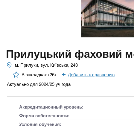
n
е
х
р
з
t
ж
а
а
н
в
s
и
е
ю
д
.
Прилуцький фаховий м
е
н
i
м. Прилуки, вул. Київська, 243
и
В закладках (26)
Добавить к сравнению
й
n
Актуально для 2024/25 уч.года
f
Аккредитационный уровень:
o
Форма собственности:
Условия обучения: