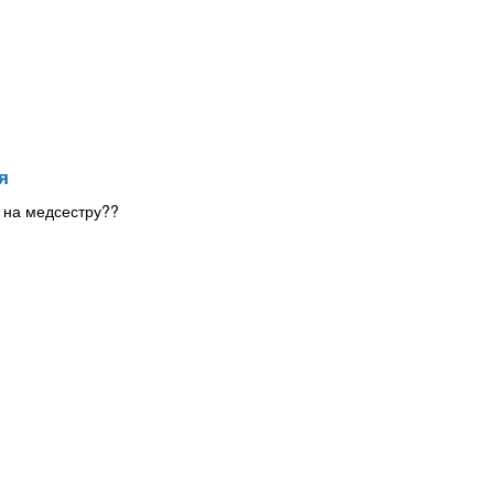
я
а на медсестру??