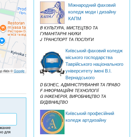
Міжнародний фаховий
коледж моди і дизайну
КАПМ
B КУЛЬТУРА, МИСТЕЦТВО ТА
ГУМАНІТАРНІ НАУКИ
J ТРАНСПОРТ ТА ПОСЛУГИ
Київський фаховий коледж
міського господарства
Таврійського національного
університету імені В.І.
p data ©
Google
Вернадського
D БІЗНЕС, АДМІНІСТРУВАННЯ ТА ПРАВО
F ІНФОРМАЦІЙНІ ТЕХНОЛОГІЇ
G ІНЖЕНЕРІЯ, ВИРОБНИЦТВО ТА
БУДІВНИЦТВО
Київський професійний
коледж артдизайну
ржание
но для