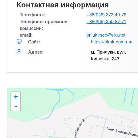
Контактная информация
Телефоны:
+38(046) 373-40-76
Телефоны приёмной
+380(66) 355-87-71
комиссии:
email:
prilukimed@ukr.net
Сайт:
https://pfmk.com.ua/
Адрес:
м. Прилуки, вул.
Київська, 243
+
-