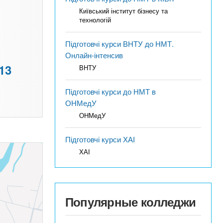
Київський інститут бізнесу та
технологій
Підготовчі курси ВНТУ до НМТ.
Онлайн-інтенсив
13
ВНТУ
Підготовчі курси до НМТ в
ОНМедУ
ОНМедУ
Підготовчі курси ХАІ
ХАІ
Популярные колледжи