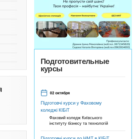
Подготовительные
курсы
я
02 октября
Підготовчі курси у Фаховому
коледжі КІБіТ
Фаховий коледж Київського
інституту бізнесу та технологій
Підготовчі курси до НМТ в КІБіТ