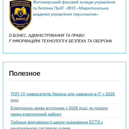
Житомирський фаховий коледж управління
та безпеки ПрАТ «ВНЗ «Міжрегіональна
академія управління персоналом»
D БІЗНЕС, АДМІНІСТРУВАННЯ ТА ПРАВО
F ІНФОРМАЦІЙНІ ТЕХНОЛОГІЇ
K БЕЗПЕКА ТА ОБОРОНА
Полезное
ТОП-10 університетів України для навчання в ІТ у 2026
році
Електронна заява вступника у 2026 році: як подати
через електронний кабінет
Таблиця відповідності шкали оцінювання ECTS з
національною системою оцінки