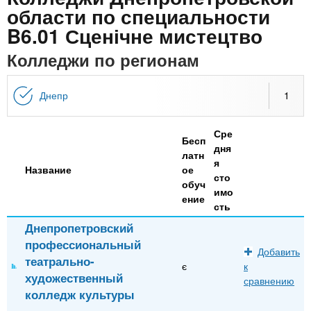
n
MBA
р
х
области по специальности
ж
з
B6.01 Сценічне мистецтво
t
а
Онлайн курсы
н
а
Колледжи по регионам
и
в
s
ю
е
За рубежом
Днепр
1
.
д
е
Сре
Бесп
i
н
дня
латн
я
и
Название
ое
сто
n
й
обуч
имо
ение
сть
f
Днепропетровский
профессиональный
Добавить
o
театрально-
є
к
художественный
сравнению
колледж культуры