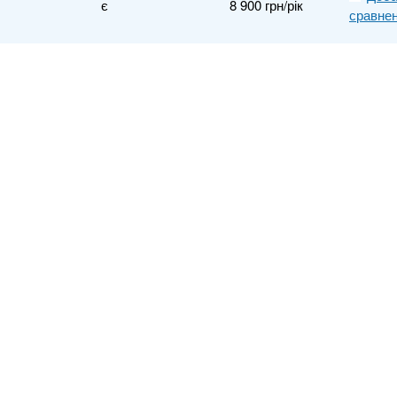
є
8 900 грн/рік
сравне