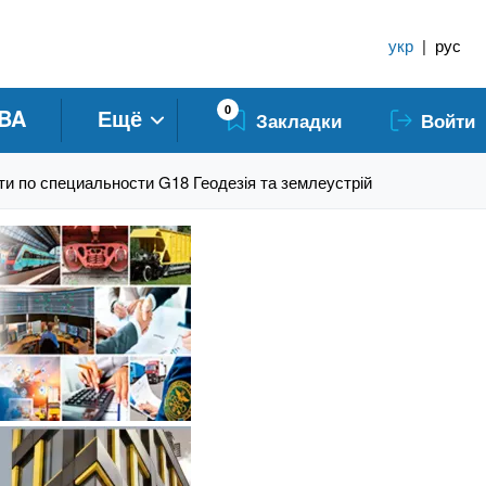
укр
|
рус
0
BA
Ещё
Закладки
Войти
и по специальности G18 Геодезія та землеустрій