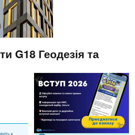
и G18 Геодезія та
вить к