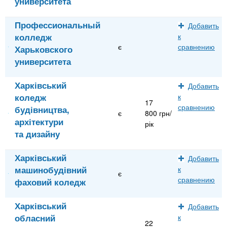
университета
Профессиональный
Добавить
колледж
к
є
сравнению
Харьковского
университета
Харківський
Добавить
коледж
к
17
сравнению
будівництва,
є
800 грн/
архітектури
рік
та дизайну
Харківський
Добавить
машинобудівний
к
є
сравнению
фаховий коледж
Харківський
Добавить
обласний
к
22