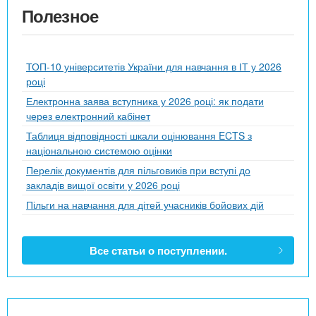
Полезное
ТОП-10 університетів України для навчання в ІТ у 2026
році
Електронна заява вступника у 2026 році: як подати
через електронний кабінет
Таблиця відповідності шкали оцінювання ECTS з
національною системою оцінки
Перелік документів для пільговиків при вступі до
закладів вищої освіти у 2026 році
Пільги на навчання для дітей учасників бойових дій
Все статьи о поступлении.