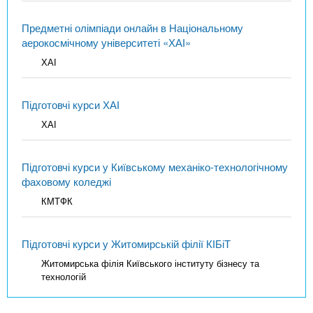
Предметні олімпіади онлайн в Національному
аерокосмічному університеті «ХАІ»
ХАІ
Підготовчі курси ХАІ
ХАІ
Підготовчі курси у Київському механіко-технологічному
фаховому коледжі
КМТФК
Підготовчі курси у Житомирській філії КІБіТ
Житомирська філія Київського інституту бізнесу та
технологій