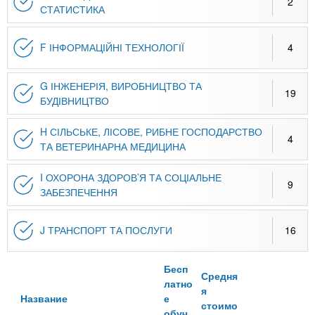
2
СТАТИСТИКА
F ІНФОРМАЦІЙНІ ТЕХНОЛОГІЇ
4
G ІНЖЕНЕРІЯ, ВИРОБНИЦТВО ТА
19
БУДІВНИЦТВО
H СІЛЬСЬКЕ, ЛІСОВЕ, РИБНЕ ГОСПОДАРСТВО
4
ТА ВЕТЕРИНАРНА МЕДИЦИНА
I ОХОРОНА ЗДОРОВ’Я ТА СОЦІАЛЬНЕ
9
ЗАБЕЗПЕЧЕННЯ
J ТРАНСПОРТ ТА ПОСЛУГИ
16
Бесп
Средня
латно
я
Название
е
стоимо
обуч