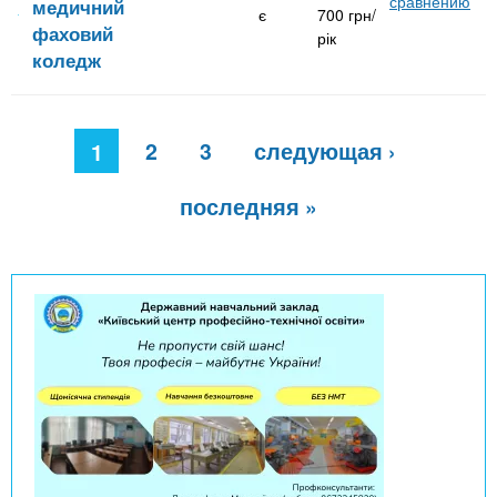
сравнению
медичний
є
700 грн/
фаховий
рік
коледж
С
2
3
следующая ›
т
1
р
а
последняя »
н
и
ц
ы