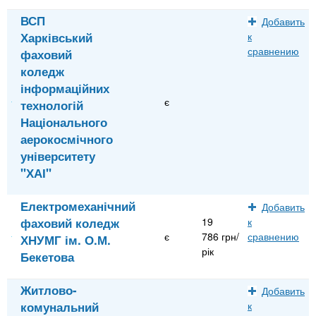
ВСП
Добавить
Харківський
к
сравнению
фаховий
коледж
інформаційних
є
технологій
Національного
аерокосмічного
університету
"ХАІ"
Електромеханічний
Добавить
фаховий коледж
19
к
є
786 грн/
сравнению
ХНУМГ ім. О.М.
рік
Бекетова
Житлово-
Добавить
комунальний
к