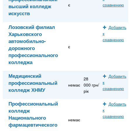
є
сравнению
высший колледж
искусств
Лозовский филиал
Добавить
Харьковского
к
сравнению
автомобильно-
є
дорожного
профессионального
колледжа
Медицинский
Добавить
28
профессиональный
к
немає
000 грн/
сравнению
колледж ХНМУ
рік
Профессиональный
Добавить
колледж
к
сравнению
Национального
немає
фармацевтического