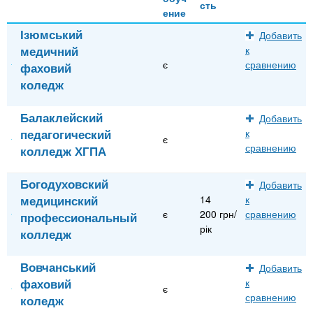
сть
ение
Ізюмський
Добавить
медичний
к
є
сравнению
фаховий
коледж
Балаклейский
Добавить
педагогический
к
є
сравнению
колледж ХГПА
Богодуховский
Добавить
медицинский
14
к
є
200 грн/
сравнению
профессиональный
рік
колледж
Вовчанський
Добавить
фаховий
к
є
сравнению
коледж