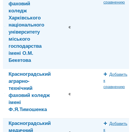
сравнению
фаховий
коледж
Харківського
національного
є
університету
міського
господарства
імені О.М.
Бекетова
Красноградський
Добавить
аграрно-
к
сравнению
технічний
є
фаховий коледж
імені
Ф.Я.Тимошенка
Красноградський
Добавить
медичний
к
є