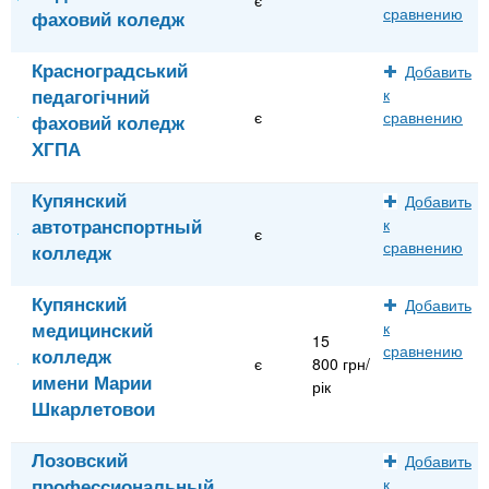
сравнению
фаховий коледж
Красноградський
Добавить
педагогічний
к
є
сравнению
фаховий коледж
ХГПА
Купянский
Добавить
автотранспортный
к
є
сравнению
колледж
Купянский
Добавить
медицинский
к
15
сравнению
колледж
є
800 грн/
имени Марии
рік
Шкарлетовои
Лозовский
Добавить
профессиональный
к