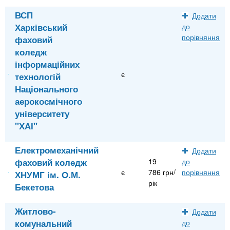
ВСП
Додати
Харківський
до
порівняння
фаховий
коледж
інформаційних
є
технологій
Національного
аерокосмічного
університету
"ХАІ"
Електромеханічний
Додати
фаховий коледж
19
до
є
786 грн/
порівняння
ХНУМГ ім. О.М.
рік
Бекетова
Житлово-
Додати
комунальний
до