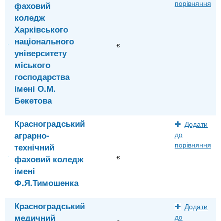
порівняння
фаховий
коледж
Харківського
національного
є
університету
міського
господарства
імені О.М.
Бекетова
Красноградський
Додати
аграрно-
до
порівняння
технічний
є
фаховий коледж
імені
Ф.Я.Тимошенка
Красноградський
Додати
медичний
до
є