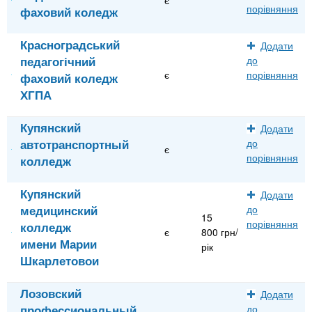
порівняння
фаховий коледж
Красноградський
Додати
педагогічний
до
є
порівняння
фаховий коледж
ХГПА
Купянский
Додати
автотранспортный
до
є
порівняння
колледж
Купянский
Додати
медицинский
до
15
порівняння
колледж
є
800 грн/
имени Марии
рік
Шкарлетовои
Лозовский
Додати
профессиональный
до