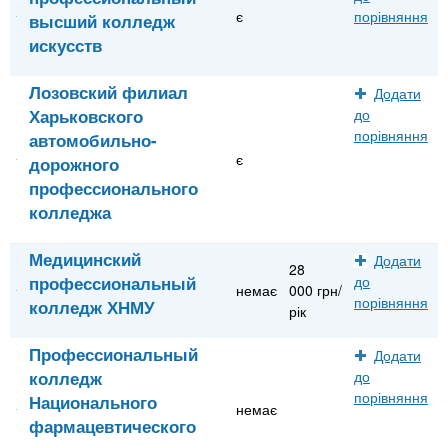
є
порівняння
высший колледж
искусств
Лозовский филиал
Додати
Харьковского
до
порівняння
автомобильно-
є
дорожного
профессионального
колледжа
Медицинский
Додати
28
профессиональный
до
немає
000 грн/
порівняння
колледж ХНМУ
рік
Профессиональный
Додати
колледж
до
порівняння
Национального
немає
фармацевтического