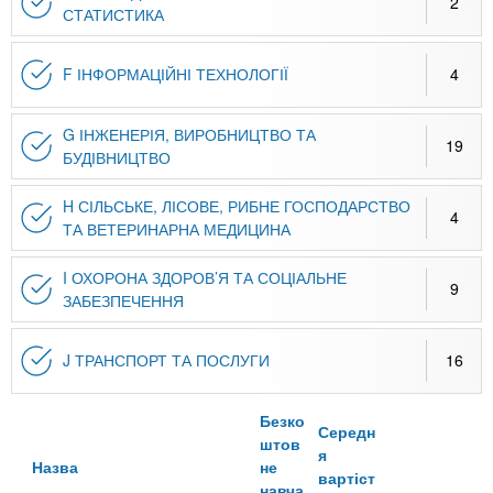
2
СТАТИСТИКА
F ІНФОРМАЦІЙНІ ТЕХНОЛОГІЇ
4
G ІНЖЕНЕРІЯ, ВИРОБНИЦТВО ТА
19
БУДІВНИЦТВО
H СІЛЬСЬКЕ, ЛІСОВЕ, РИБНЕ ГОСПОДАРСТВО
4
ТА ВЕТЕРИНАРНА МЕДИЦИНА
I ОХОРОНА ЗДОРОВ’Я ТА СОЦІАЛЬНЕ
9
ЗАБЕЗПЕЧЕННЯ
J ТРАНСПОРТ ТА ПОСЛУГИ
16
Безко
Середн
штов
я
Назва
не
вартіст
навча