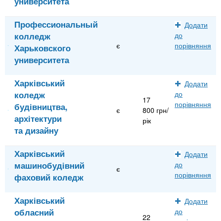
университета
Профессиональный
Додати
колледж
до
є
порівняння
Харьковского
университета
Харківський
Додати
коледж
до
17
порівняння
будівництва,
є
800 грн/
архітектури
рік
та дизайну
Харківський
Додати
машинобудівний
до
є
порівняння
фаховий коледж
Харківський
Додати
обласний
до
22