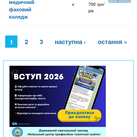
порівняння
медичний
є
700 грн/
фаховий
рік
коледж
С
2
3
наступна ›
остання »
т
1
о
р
і
н
к
и