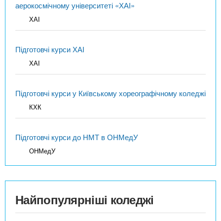
аерокосмічному університеті «ХАІ»
ХАІ
Підготовчі курси ХАІ
ХАІ
Підготовчі курси у Київському хореографічному коледжі
КХК
Підготовчі курси до НМТ в ОНМедУ
ОНМедУ
Найпопулярніші коледжі