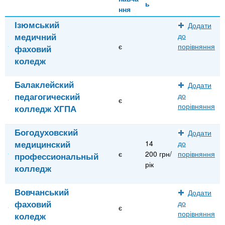
ь
ння
Ізюмський
Додати
медичний
до
є
порівняння
фаховий
коледж
Балаклейский
Додати
педагогический
до
є
порівняння
колледж ХГПА
Богодуховский
Додати
медицинский
14
до
є
200 грн/
порівняння
профессиональный
рік
колледж
Вовчанський
Додати
фаховий
до
є
порівняння
коледж