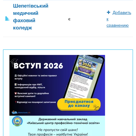
Шепетівський
медичний
Добавить
є
к
фаховий
сравнению
коледж