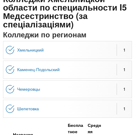
n
MBA
р
х
области по специальности I5
ж
з
Медсестринство (за
t
а
Онлайн курсы
н
а
спеціалізаціями)
и
в
s
Колледжи по регионам
ю
е
За рубежом
.
д
Хмельницкий
1
е
i
н
Каменец-Подольский
1
и
n
й
Чемеровцы
1
f
Шепетовка
1
o
Беспла
Средн
тное
яя
Название