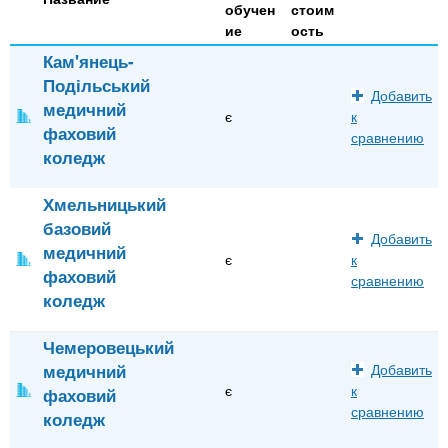
обучен
стоим
ие
ость
Кам'янець-
Подільський
Добавить
медичний
є
к
фаховий
сравнению
коледж
Хмельницький
базовий
Добавить
медичний
є
к
фаховий
сравнению
коледж
Чемеровецький
медичний
Добавить
є
к
фаховий
сравнению
коледж