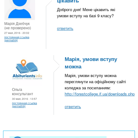
цікавить
Доброго дня! Мене цікавить які
умови вступу на базі 9 класу?
Марія Дзебчук
(не проверено)
ответить
27 мая, 2016 - 20:02
постоянная ссылка
(permalink)
Марія, умови вступу
можна
Марія, умови вступу можна
переглянути на офіційному сайті
коледжа за посиланням:
Ольга
консультант
http://forestcollege.if.ua/downloads.php
30 мая, 2016 - 13:57
постоянная ссылка
ответить
(permalink)