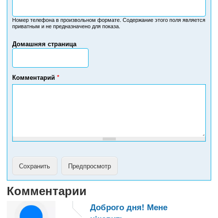
Н
о
м
Номер телефона в произвольном формате. Содержание этого поля является
приватным и не предназначено для показа.
е
р
Домашняя страница
т
е
л
е
Комментарий
*
ф
о
н
а
Комментарии
Доброго дня! Мене