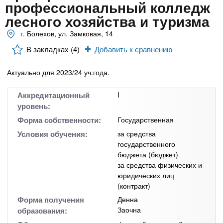
n
MBA
р
профессиональный колледж
х
ж
лесного хозяйства и туризма
з
t
а
Онлайн курсы
н
г. Болехов, ул. Замковая, 14
а
и
в
s
В закладках (4)
Добавить к сравнению
ю
е
За рубежом
Актуально для 2023/24 уч.года.
.
д
е
Аккредитационный
I
i
н
уровень:
и
Форма собственности:
Государственная
n
й
Условия обучения:
за средства
государственного
бюджета (бюджет)
f
за средства физических и
юридических лиц
o
(контракт)
Форма получения
Денна
Заочна
образования: