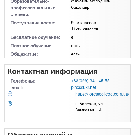
Образовательно-
фаховий молодший
бакалавр
профессиональные
степени:
Поступление после:
9-ти классов
11-ти классов
Бесплатное обучение:
є
Платное обучение:
есть
Общежитие:
есть
Контактная информация
Телефоны:
+38(099) 341-45-55
email:
plhc@ukr.net
https://forestcollege.com.ua/
г. Болехов, ул.
Замковая, 14
Области знаний и