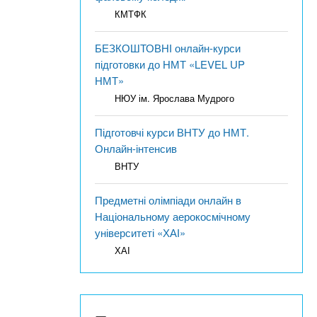
КМТФК
БЕЗКОШТОВНІ онлайн-курси
підготовки до НМТ «LEVEL UP
НМТ»
НЮУ ім. Ярослава Мудрого
Підготовчі курси ВНТУ до НМТ.
Онлайн-інтенсив
ВНТУ
Предметні олімпіади онлайн в
Національному аерокосмічному
університеті «ХАІ»
ХАІ