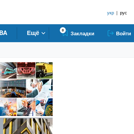
укр
|
рус
0
BA
Ещё
Закладки
Войти