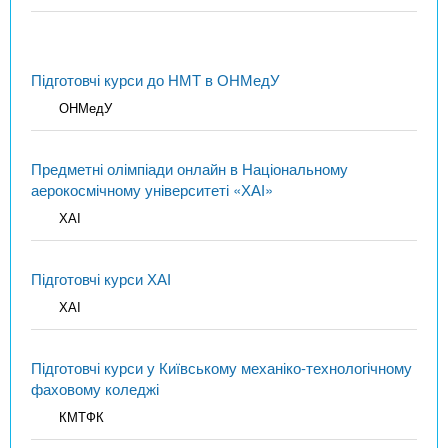
Підготовчі курси до НМТ в ОНМедУ
ОНМедУ
Предметні олімпіади онлайн в Національному
аерокосмічному університеті «ХАІ»
ХАІ
Підготовчі курси ХАІ
ХАІ
Підготовчі курси у Київському механіко-технологічному
фаховому коледжі
КМТФК