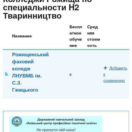
n
MBA
р
х
специальности H2
ж
з
Тваринництво
t
а
Онлайн курсы
н
а
и
Беспл
Сред
в
s
ю
атное
няя
Название
е
За рубежом
обуче
стоим
.
д
ние
ость
е
Рожищенський
фаховий
i
н
коледж
Добавить
и
є
к
ЛНУВМБ ім.
n
й
сравнению
С.З.
Гжицького
f
o