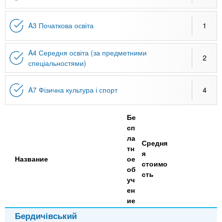
A3 Початкова освіта
1
A4 Середня освіта (за предметними
2
спеціальностями)
A7 Фізична культура і спорт
4
Бе
сп
ла
Средня
тн
я
Название
ое
стоимо
об
сть
уч
ен
ие
Бердичівський