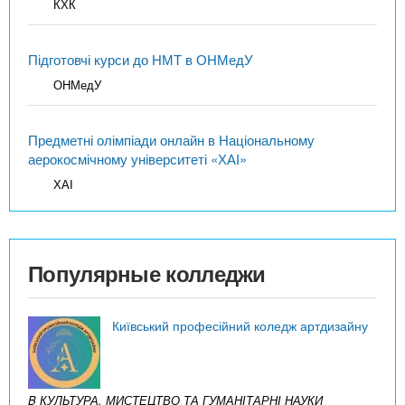
КХК
Підготовчі курси до НМТ в ОНМедУ
ОНМедУ
Предметні олімпіади онлайн в Національному
аерокосмічному університеті «ХАІ»
ХАІ
Популярные колледжи
Київський професійний коледж артдизайну
B КУЛЬТУРА, МИСТЕЦТВО ТА ГУМАНІТАРНІ НАУКИ