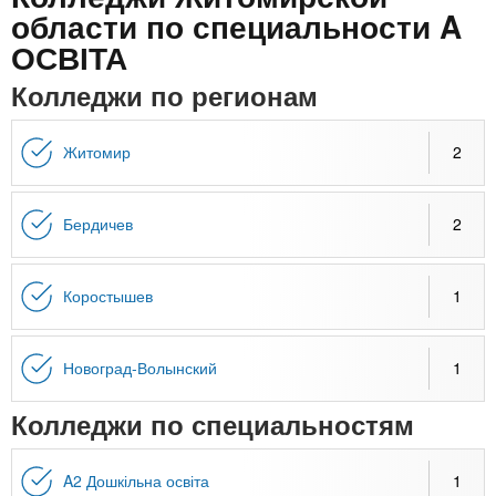
n
MBA
р
х
области по специальности A
ж
з
ОСВІТА
t
а
Онлайн курсы
н
а
Колледжи по регионам
и
в
s
ю
е
За рубежом
Житомир
2
.
д
е
Бердичев
2
i
н
и
n
й
Коростышев
1
f
Новоград-Волынский
1
o
Колледжи по специальностям
A2 Дошкільна освіта
1