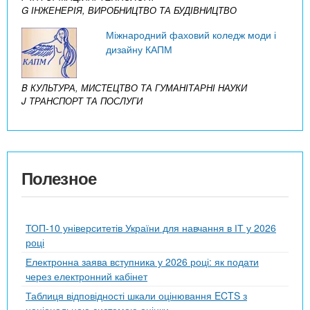
G ІНЖЕНЕРІЯ, ВИРОБНИЦТВО ТА БУДІВНИЦТВО
Міжнародний фаховий коледж моди і
дизайну КАПМ
B КУЛЬТУРА, МИСТЕЦТВО ТА ГУМАНІТАРНІ НАУКИ
J ТРАНСПОРТ ТА ПОСЛУГИ
Полезное
ТОП-10 університетів України для навчання в ІТ у 2026
році
Електронна заява вступника у 2026 році: як подати
через електронний кабінет
Таблиця відповідності шкали оцінювання ECTS з
національною системою оцінки