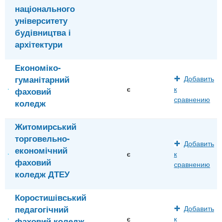
національного
університету
будівництва і
архітектури
Економіко-
гуманітарний
Добавить
є
к
фаховий
сравнению
коледж
Житомирський
торговельно-
Добавить
економічний
є
к
фаховий
сравнению
коледж ДТЕУ
Коростишівський
педагогічний
Добавить
є
к
фаховий коледж