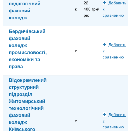
педагогічний
22
Добавить
є
400 грн/
к
фаховий
рік
сравнению
коледж
Бердичівський
фаховий
коледж
Добавить
є
к
промисловості,
сравнению
економіки та
права
Відокремлений
структурний
підрозділ
Житомирський
технологічний
фаховий
Добавить
є
к
коледж
сравнению
Київського