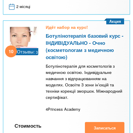
2 місяці
Акция
Идёт набор на курс!
Ботулінотерапія базовий курс -
ІНДИВІДУАЛЬНО - Очно
(косметологам з медичною
10
Отзывы:
3
освітою)
Ботулінотерапія для косметологів з
медичною освітою. Індивідуальне
навчання з відпрацюванням на
моделях. Освоїте 3 зони ін'єкцій та
техніки корекції зморшок. Міжнародний
сертифікат.
4Princess Academy
Стоимость
Записаться