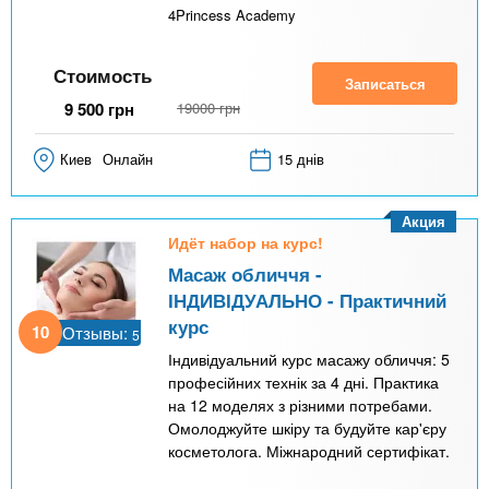
4Princess Academy
Стоимость
Записаться
9 500
грн
19000
грн
Киев
Онлайн
15 днів
Акция
Идёт набор на курс!
Масаж обличчя -
ІНДИВІДУАЛЬНО - Практичний
курс
10
Отзывы:
5
Індивідуальний курс масажу обличчя: 5
професійних технік за 4 дні. Практика
на 12 моделях з різними потребами.
Омолоджуйте шкіру та будуйте кар'єру
косметолога. Міжнародний сертифікат.