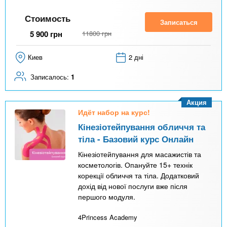
Стоимость
Записаться
5 900
грн
11800
грн
Киев
2 дні
Записалось:
1
Акция
Идёт набор на курс!
Кінезіотейпування обличчя та
тіла - Базовий курс Онлайн
Кінезіотейпування для масажистів та
косметологів. Опануйте 15+ технік
корекції обличчя та тіла. Додатковий
дохід від нової послуги вже після
першого модуля.
4Princess Academy