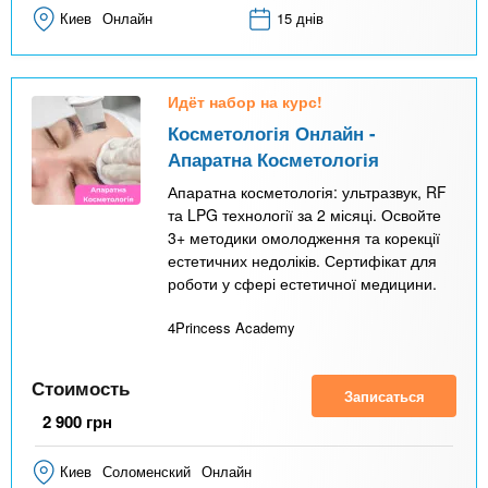
)
Киев
Онлайн
15 днів
Идёт набор на курс!
Косметологія Онлайн -
Апаратна Косметологія
Апаратна косметологія: ультразвук, RF
та LPG технології за 2 місяці. Освойте
3+ методики омолодження та корекції
естетичних недоліків. Сертифікат для
роботи у сфері естетичної медицини.
4Princess Academy
Стоимость
Записаться
2 900
грн
Киев
Соломенский
Онлайн