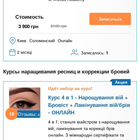
Стоимость
Записаться
3 900
грн
8100
грн
Киев
Соломенский
Онлайн
2 місяці
Записалось:
1
Курсы наращивания ресниц и коррекции бровей
Акция
Идёт набор на курс!
Курс 4 в 1 - Нарощування вій +
Бровіст + Ламінування вій/брів
- ОНЛАЙН
10
Отзывы:
4
4 в 1: станьте майстром з нарощування
вій, ламінування та корекції брів
онлайн. 3 міжнародні сертифікати та