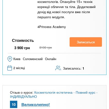
косметологів. Опануйте 15+ технік
корекції обличчя та тіла. Додатковий
дохід від нової послуги вже після
першого модуля.
4Princess Academy
Стоимость
Записаться
3 900
грн
8100
грн
Киев
Соломенский
Онлайн
2 місяці
Записалось:
1
Отзыв о курсе:
Косметологія естетична - Повний курс -
ІНДИВІДУАЛЬНО
Великолепно!
10