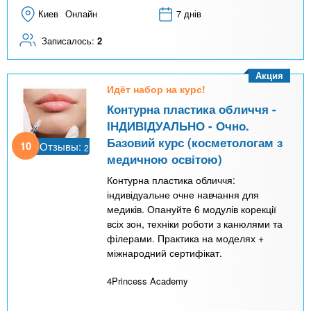
Киев
Онлайн
7 днів
Записалось:
2
Акция
Идёт набор на курс!
Контурна пластика обличчя -
ІНДИВІДУАЛЬНО - Очно.
Базовий курс (косметологам з
10
Отзывы:
2
медичною освітою)
Контурна пластика обличчя:
індивідуальне очне навчання для
медиків. Опануйте 6 модулів корекції
всіх зон, техніки роботи з канюлями та
філерами. Практика на моделях +
міжнародний сертифікат.
4Princess Academy