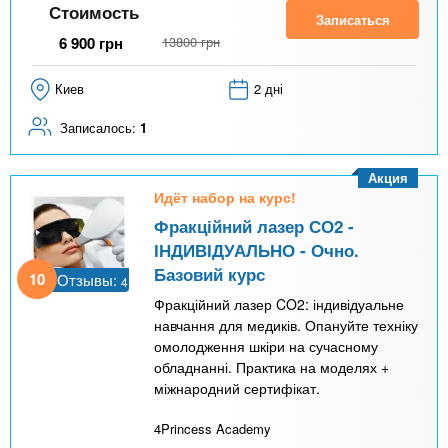
Стоимость
Записаться
6 900
грн
13800
грн
Киев
2 дні
Записалось:
1
Акция
Идёт набор на курс!
Фракційний лазер СО2 -
ІНДИВІДУАЛЬНО - Очно.
Базовий курс
10
Отзывы:
4
Фракційний лазер CO2: індивідуальне
навчання для медиків. Опануйте техніку
омолодження шкіри на сучасному
обладнанні. Практика на моделях +
міжнародний сертифікат.
4Princess Academy