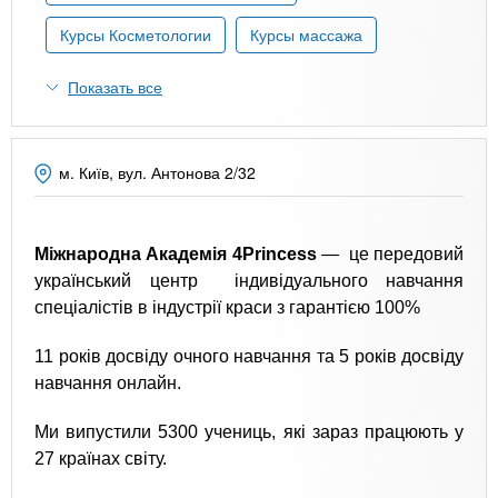
n
MBA
р
х
ж
Курсы Косметологии
Курсы массажа
з
t
а
Онлайн курсы
н
а
Показать все
и
в
s
ю
е
За рубежом
.
д
м. Київ, вул. Антонова 2/32
е
i
н
Міжнародна Академія 4Princess
— це передовий
и
український центр індивідуального навчання
n
й
спеціалістів в індустрії краси з гарантією 100%
f
11 років досвіду очного навчання та 5 років досвіду
навчання онлайн.
o
Ми випустили 5300 учениць, які зараз працюють у
27 країнах світу.