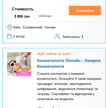
Стоимость
Записаться
3 900
грн
8100
грн
Киев
Соломенский
Онлайн
2 місяці
Записалось:
1
Идёт набор на курс!
Косметологія Онлайн - Лазерна
Косметологія
Станьте експертом з лазерної
косметології. Опануйте 5 типів лазерних
процедур: епіляція, омолодження,
шліфування, видалення пігментації та
татуажу. Сертифікат та відеоуроки з
практикою на моделях.