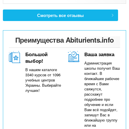
Смотреть все отзывы
Преимущества Abiturients.info
Большой
Ваша заявка
выбор!
Администрация
школы получит Ваш
В нашем каталоге
контакт. В
3340 курсов от 1096
ближайшее рабочее
учебных центров
время с Вами
Украины. Выбирайте
свяжутся,
лучших!
расскажут
подробнее про
обучение и если
Вам всё подойдет,
запишут Вас в
ближайшую группу
или на