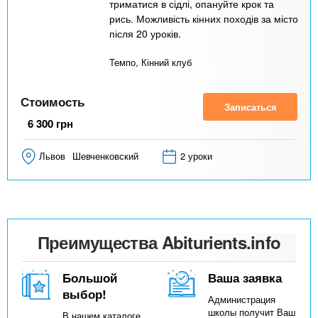
триматися в сідлі, опануйте крок та
рись. Можливість кінних походів за місто
після 20 уроків.
Темпо, Кінний клуб
Стоимость
Записаться
6 300
грн
Львов
Шевченковский
2 уроки
Преимущества Abiturients.info
Большой
Ваша заявка
выбор!
Администрация
школы получит Ваш
В нашем каталоге