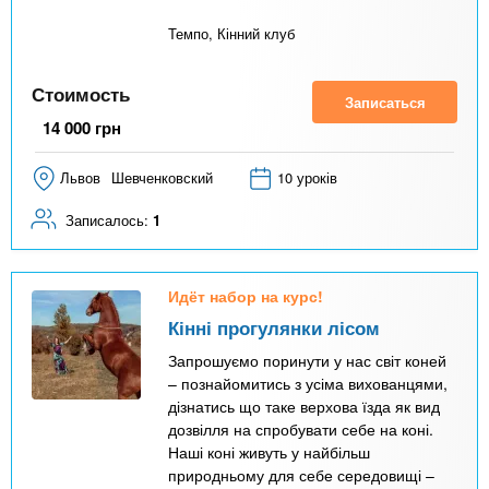
л
Темпо, Кінний клуб
а
д
Стоимость
Записаться
к
14 000
грн
а
)
Львов
Шевченковский
10 уроків
Записалось:
1
Идёт набор на курс!
Кінні прогулянки лісом
Запрошуємо поринути у нас світ коней
– познайомитись з усіма вихованцями,
дізнатись що таке верхова їзда як вид
дозвілля на спробувати себе на коні.
Наші коні живуть у найбільш
природньому для себе середовищі –