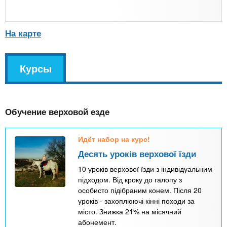
На карте
v
Курсы
(
k
а
l
к
Обучение верховой езде
т
и
Идёт набор на курс!
в
Десять уроків верхової їзди
н
10 уроків верхової їзди з індивідуальним
а
підходом. Від кроку до галопу з
я
особисто підібраним конем. Після 20
уроків - захоплюючі кінні походи за
в
місто. Знижка 21% на місячний
к
абонемент.