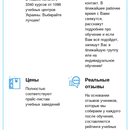
контакт. В
3340 курсов от 1096
ближайшее рабочее
учебных центров
время с Вами
Украины. Выбирайте
свяжутся,
лучших!
расскажут
подробнее про
обучение и если
Вам всё подойдет,
запишут Вас в
ближайшую группу
или на
индивидуальное
обучение!
Цены
Реальные
отзывы
Полностью
соответствуют
На основании
прайс-листам
отзывов учеников,
учебных заведений
которые мы
собираем у каждого
после обучения,
составляются
рейтинги учебных