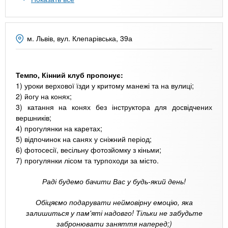
n
MBA
р
х
ж
з
t
а
Онлайн курсы
н
а
м. Львів, вул. Клепарівська, 39а
и
в
s
ю
е
За рубежом
Темпо, Кінний клуб​ пропонує:
.
д
1) уроки верхової їзди у критому манежі та на вулиці;
е
2) йогу на конях;
i
н
3) катання на конях без інструктора для досвідчених
вершників;
и
4) прогулянки на каретах;
n
й
5) відпочинок на санях у сніжний період;
6) фотосесії, весільну фотозйомку з кіньми;
7) прогулянки лісом та турпоходи за місто.
f
Раді будемо бачити Вас у будь-який день!
o
Обіцяємо подарувати неймовірну емоцію, яка
залишиться у пам'яті надовго! Тільки не забудьте
забронювати заняття наперед;)