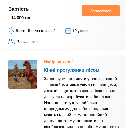
Вартість
Записатися
14 000
грн
Львів
Шевченківський
10 уроків
Записалось:
1
Набір на курс!
Кінні прогулянки лісом
Запрошуємо поринути у нас світ коней
– познайомитись з усіма вихованцями,
дізнатись що таке верхова їзда як вид
дозвілля на спробувати себе на коні.
Наші коні живуть у найбільш
природньому для себе середовищі –
мають вільний вигул та постійний
доступ до корму, що позитивно
відображається на їх доброму норові та