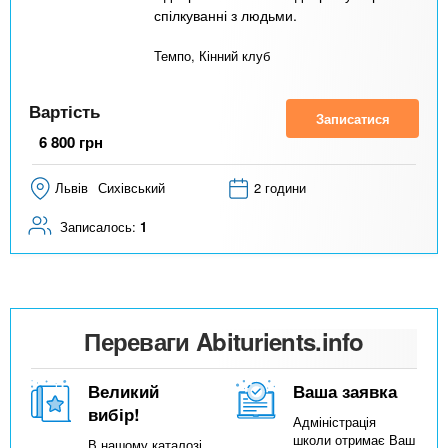
спілкуванні з людьми.
Темпо, Кінний клуб
Вартість
Записатися
6 800
грн
Львів
Сихівський
2 години
Записалось:
1
Переваги Abiturients.info
Великий
Ваша заявка
вибір!
Адміністрація
школи отримає Ваш
В нашому каталозі