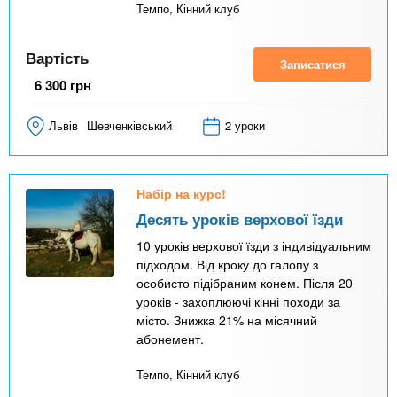
Темпо, Кінний клуб
а
д
Вартість
к
Записатися
6 300
грн
а
)
Львів
Шевченківський
2 уроки
Набір на курс!
Десять уроків верхової їзди
10 уроків верхової їзди з індивідуальним
підходом. Від кроку до галопу з
особисто підібраним конем. Після 20
уроків - захоплюючі кінні походи за
місто. Знижка 21% на місячний
абонемент.
Темпо, Кінний клуб