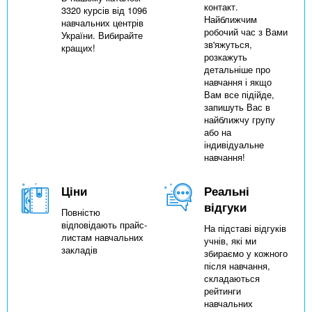
контакт.
3320 курсів від 1096
Найближчим
навчальних центрів
робочий час з Вами
України. Вибирайте
зв'яжуться,
кращих!
розкажуть
детальніше про
навчання і якщо
Вам все підійде,
запишуть Вас в
найближчу групу
або на
індивідуальне
навчання!
Ціни
Реальні
відгуки
Повністю
відповідають прайс-
На підставі відгуків
листам навчальних
учнів, які ми
закладів
збираємо у кожного
після навчання,
складаються
рейтинги
навчальних