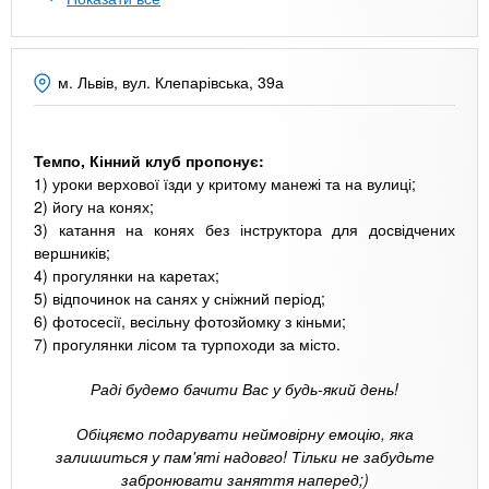
n
MBA
е
и
р
х
t
і
Онлайн курси
а
з
м. Львів, вул. Клепарівська, 39а
л
а
s
у
к
За кордоном
Темпо, Кінний клуб​ пропонує:
.
л
1) уроки верхової їзди у критому манежі та на вулиці;
а
2) йогу на конях;
i
д
3) катання на конях без інструктора для досвідчених
вершників;
і
4) прогулянки на каретах;
n
в
5) відпочинок на санях у сніжний період;
6) фотосесії, весільну фотозйомку з кіньми;
7) прогулянки лісом та турпоходи за місто.
f
Раді будемо бачити Вас у будь-який день!
o
Обіцяємо подарувати неймовірну емоцію, яка
залишиться у пам'яті надовго! Тільки не забудьте
забронювати заняття наперед;)