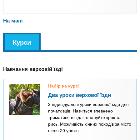
На мапі
v
Курси
(
k
а
l
к
Навчання верховій їзді
т
и
Набір на курс!
в
Два уроки верхової їзди
н
2 індивідуальні уроки верхової їзди для
а
початківців. Навчіться впевнено
в
триматися в сідлі, опануйте крок та
рись. Можливість кінних походів за місто
к
після 20 уроків.
л