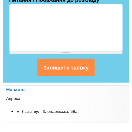
На мапі
Адреса:
м. Львів, вул. Клепарівська, 39а
Leaflet
| Map data ©
Google
+