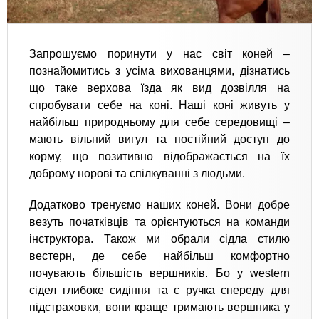
Запрошуємо поринути у нас світ коней –
познайомитись з усіма вихованцями, дізнатись
що таке верхова їзда як вид дозвілля на
спробувати себе на коні. Наші коні живуть у
найбільш природньому для себе середовищі –
мають вільний вигул та постійний доступ до
корму, що позитивно відображається на їх
доброму норові та спілкуванні з людьми.
Додатково тренуємо наших коней. Вони добре
везуть початківців та орієнтуються на команди
інструктора. Також ми обрали сідла стилю
вестерн, де себе найбільш комфортно
почувають більшість вершників. Бо у western
сідел глибоке сидіння та є ручка спереду для
підстраховки, вони краще тримають вершника у