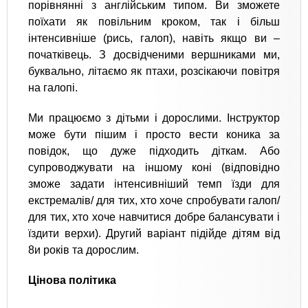
порівнянні з англійським типом. Ви зможете
поїхати як повільним кроком, так і більш
інтенсивніше (рись, галоп), навіть якщо ви –
початківець. З досвідченими вершниками ми,
буквально, літаємо як птахи, розсікаючи повітря
на галопі.
Ми працюємо з дітьми і дорослими. Інструктор
може бути пішим і просто вести коника за
повідок, що дуже підходить діткам. Або
супроводжувати на іншому коні (відповідно
зможе задати інтенсивніший темп їзди для
екстремалів/ для тих, хто хоче спробувати галоп/
для тих, хто хоче навчитися добре балансувати і
їздити верхи). Другий варіант підійде дітям від
8и років та дорослим.
Цінова політика