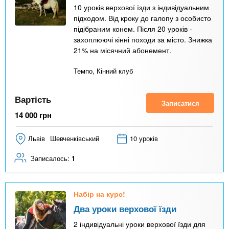
10 уроків верхової їзди з індивідуальним
підходом. Від кроку до галопу з особисто
підібраним конем. Після 20 уроків -
захоплюючі кінні походи за місто. Знижка
21% на місячний абонемент.
Темпо, Кінний клуб
Вартість
Записатися
14 000
грн
Львів
Шевченківський
10 уроків
Записалось:
1
Набір на курс!
Два уроки верхової їзди
2 індивідуальні уроки верхової їзди для