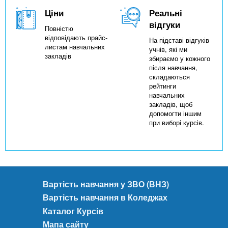
Ціни
Реальні
відгуки
Повністю
відповідають прайс-
На підставі відгуків
листам навчальних
учнів, які ми
закладів
збираємо у кожного
після навчання,
складаються
рейтинги
навчальних
закладів, щоб
допомогти іншим
при виборі курсів.
Вартість навчання у ЗВО (ВНЗ)
Вартість навчання в Коледжах
Каталог Курсів
Мапа сайту