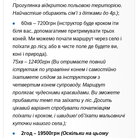
Прогулянка відкритою польовою територією.
Найчастіше обирають сім’ї з дітками до 4р.
)
;
60хв – 7200грн (інструктор буде кроком іти
біля вас, допомагатиме притримувати трьох
коней. Ми можемо почати маршрут через село і
поїхати до лісу, або в чисте поле де будете ви,
коні і природа).
75хв – 12400грн (Ви отримаєте повний
іструктаж по управлінні конем і самостійно
їхатимете слідом за інструктором з
четвертим конем супроводу. Маршрут
пролягає чудесними краєвидами. Ви зможете
прибавити темп та заїхати у ліс. Досить
цікавий варіант спробувати початківцям
поїхати і кроком, і швидше/ об’їхати мальовничі
куточки нашого села.);
2год – 19500грн
(Оскільки на цьому