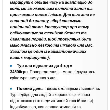
маршруті є більше часу на адаптацію до
коня, ми зможемо вам включти галоп та
проскакати полем і лісом. Для тих хто не
готовий до галопу, зберігатимемо
повільний темп. Інструктор при тому
слідкуватиме за технікою безпеки та
даватиме поради, щоб прогулянка була
максимально легкою та цікавою для Вас.
Загалом це один із наймальовничіших
наших маршрутів.)
;
Тур для відважних до 4год =
34500грн.
Попередження! – може відчуватись
кріпатура наступного дня.
Повний день
– їдемо околицями Львівщини.
Тур підійде для людей з хорошою фізичною
підготовкою (хто веде активний спосіб життя).
Індивідуально, лише ваша компанія та