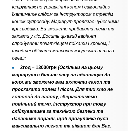
іструктаж по управлінні конем і самостійно
їхатимете слідом за інструктором з третім
конем супроводу. Маршрут пролягає чудесними
краєвидами. Ви зможете прибавити темп та
заїхати у ліс. Досить цікавий варіант
спробувати початківцям поїхати і кроком, і
швидше/ об’їхати мальовничі куточки нашого
села.);
2год – 13000грн
(Оскільки на цьому
маршруті є більше часу на адаптацію до
коня, ми зможемо вам включти галоп та
проскакати полем і лісом. Для тих хто не
готовий до галопу, зберігатимемо
повільний темп. Інструктор при тому
слідкуватиме за технікою безпеки та
даватиме поради, щоб прогулянка була
максимально легкою та цікавою для Вас.