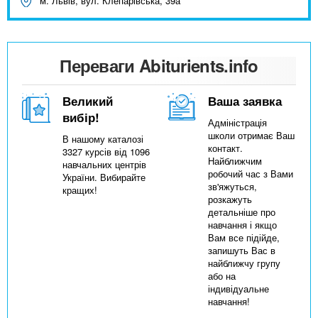
м. Львів, вул. Клепарівська, 39а
Переваги Abiturients.info
Великий
Ваша заявка
вибір!
Адміністрація
школи отримає Ваш
В нашому каталозі
контакт.
3327 курсів від 1096
Найближчим
навчальних центрів
робочий час з Вами
України. Вибирайте
зв'яжуться,
кращих!
розкажуть
детальніше про
навчання і якщо
Вам все підійде,
запишуть Вас в
найближчу групу
або на
індивідуальне
навчання!