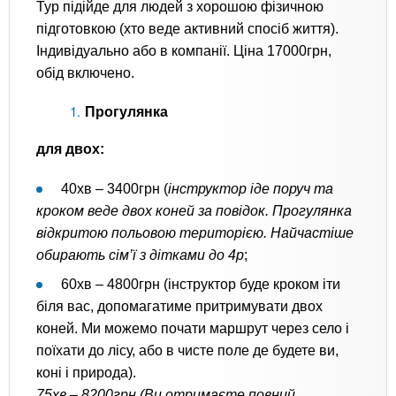
Тур підійде для людей з хорошою фізичною
підготовкою (хто веде активний спосіб життя).
Індивідуально або в компанії. Ціна 17000грн,
обід включено.
Прогулянка
для двох:
40хв – 3400грн (
інструктор іде поруч та
кроком веде двох коней за повідок. Прогулянка
відкритою польовою територією. Найчастіше
обирають сім’ї з дітками до 4р
;
60хв – 4800грн (інструктор буде кроком іти
біля вас, допомагатиме притримувати двох
коней. Ми можемо почати маршрут через село і
поїхати до лісу, або в чисте поле де будете ви,
коні і природа).
75хв – 8200грн (Ви отримаєте повний