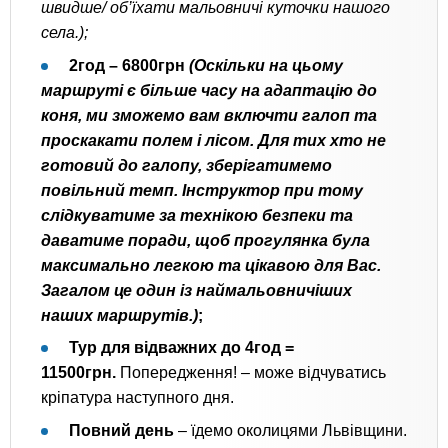
швидше/ об’їхати мальовничі куточки нашого
села.);
2год – 6800грн
(Оскільки на цьому
маршруті є більше часу на адаптацію до
коня, ми зможемо вам включти галоп та
проскакати полем і лісом. Для тих хто не
готовий до галопу, зберігатимемо
повільний темп. Інструктор при тому
слідкуватиме за технікою безпеки та
даватиме поради, щоб прогулянка була
максимально легкою та цікавою для Вас.
Загалом це один із наймальовничіших
наших маршрутів.)
;
Тур для відважних до 4год =
11500грн.
Попередження! – може відчуватись
кріпатура наступного дня.
Повний день
– їдемо околицями Львівщини.