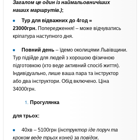
Загалом це один із наймальовничіших
наших маршрутів.)
;
Тур для відважних до 4год =
23000грн.
Попередження! – може відчуватись
кріпатура наступного дня.
Повний день
– їдемо околицями Львівщини.
Тур підійде для людей з хорошою фізичною
підготовкою (хто веде активний спосіб життя).
Індивідуально, лише ваша пара та інструктор
або два інструктори. Обід включено. Ціна
34000грн.
Прогулянка
для трьох:
40хв – 5100грн (
інструктор іде поруч та
кроком веде трьох коней за повідок.