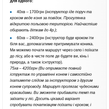
для одного:
40хв – 1700грн (
інструктор іде поруч та
кроком веде коня за повідок. Прогулянка
відкритою польовою територією. Найчастіше
обирають діткам до 4р.)
;
60хв – 2400грн (інструктор буде кроком іти
біля вас, допомагатиме притримувати коника.
Ми можемо почати маршрут через село і поїхати
до лісу, або в чисте поле де будете ви, кінь і
природа, а також існтруктор).
75хв – 4200грн (Ви отримаєте повний
іструктаж по управлінні конем і самостійно
їхатимете слідом за інструктором з другим
конем супроводу. Маршрут пролягає чудесними
краєвидами. Ви зможете прибавити темп та
заїхати у ліс. Досить цікавий варіант
спробувати початківцям поїхати і кроком, і