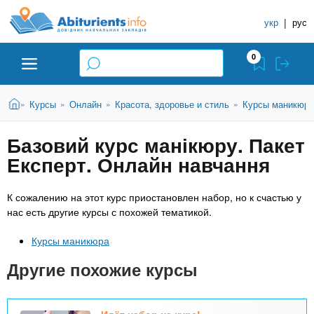
A
П
С
е
укр
|
рус
п
b
р
р
е
0
й
а
i
т
в
и
В
Абитуриенту
Главная
Курсы
Онлайн
Красота, здоровье и стиль
Курсы маникюра
»
»
»
»
о
к
t
ы
о
ч
з
Базовий курс манікюру. Пакет
с
Вузы
д
н
u
н
Експерт. Онлайн навчання
е
и
о
с
в
к
Колледжи
r
ь
К сожалению на этот курс приостановлен набор, но к счастью у
н
У
нас есть другие курсы с похожей тематикой.
о
ч
i
м
Курсы
Курсы маникюра
у
е
с
б
Другие похожие курсы
e
о
Частные школы
н
д
е
ы
Идёт набор на курс!