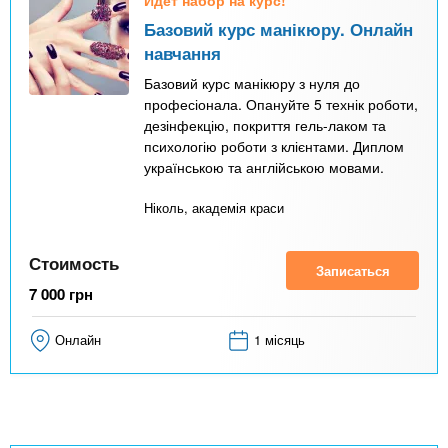
n
MBA
р
х
ж
Базовий курс манікюру. Онлайн
з
t
а
навчання
Онлайн курсы
н
а
Базовий курс манікюру з нуля до
и
в
s
професіонала. Опануйте 5 технік роботи,
ю
е
За рубежом
дезінфекцію, покриття гель-лаком та
психологію роботи з клієнтами. Диплом
.
д
українською та англійською мовами.
е
i
н
Ніколь, академія краси
и
Стоимость
n
й
Записаться
7 000
грн
f
Онлайн
1 місяць
o