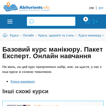
A
П
Д
е
укр
|
рус
о
b
р
в
е
0
й
і
i
т
д
и
В
Абітурієнту
Головна
Курси
Онлайн
Краса, здоров'я та стиль
Курси манікюру та
»
»
»
»
н
д
t
и
о
и
є
Базовий курс манікюру. Пакет
о
ЗВО (ВНЗ)
т
к
u
с
Експерт. Онлайн навчання
у
Н
н
т
о
а
Коледжі
r
На жаль, на цей курс призупинено набір, але, на щастя, у нас є
в
в
інші курси зі схожою тематикою.
н
ч
i
о
Курси
Курси манікюру
г
а
о
л
Інші схожі курси
e
м
Приватні школи
ь
а
т
н
Набір на курс!