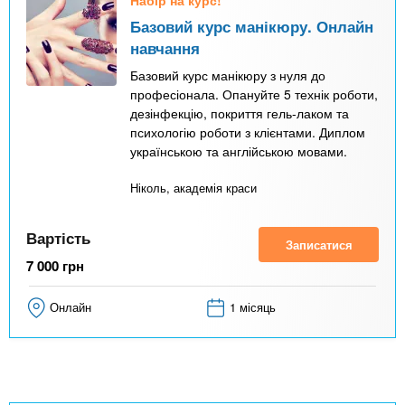
n
MBA
е
и
р
Базовий курс манікюру. Онлайн
х
t
і
навчання
Онлайн курси
а
з
Базовий курс манікюру з нуля до
л
а
s
професіонала. Опануйте 5 технік роботи,
у
к
За кордоном
дезінфекцію, покриття гель-лаком та
психологію роботи з клієнтами. Диплом
.
л
українською та англійською мовами.
а
i
д
Ніколь, академія краси
і
Вартість
n
в
Записатися
7 000
грн
f
Онлайн
1 місяць
o