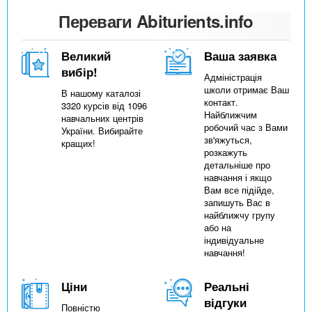
Переваги Abiturients.info
Великий
Ваша заявка
вибір!
Адміністрація
школи отримає Ваш
В нашому каталозі
контакт.
3320 курсів від 1096
Найближчим
навчальних центрів
робочий час з Вами
України. Вибирайте
зв'яжуться,
кращих!
розкажуть
детальніше про
навчання і якщо
Вам все підійде,
запишуть Вас в
найближчу групу
або на
індивідуальне
навчання!
Ціни
Реальні
відгуки
Повністю