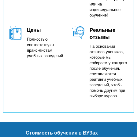
или на
индивидуальное
обучение!
Цены
Реальные
отзывы
Полностью
соответствуют
На основании
прайс-листам
отзывов учеников,
учебных заведений
которые мы
собираем у каждого
после обучения,
составляются
рейтинги учебных
заведений, чтобы
помочь другим при
выборе курсов.
Стоимость обучения в ВУЗах