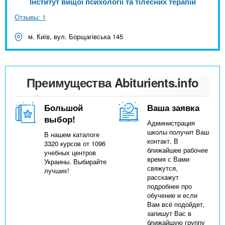
Інститут вищої психології та тілесних терапій
Отзывы: 1
м. Київ, вул. Борщагівська 145
Преимущества Abiturients.info
Большой
Ваша заявка
выбор!
Администрация
школы получит Ваш
В нашем каталоге
контакт. В
3320 курсов от 1096
ближайшее рабочее
учебных центров
время с Вами
Украины. Выбирайте
свяжутся,
лучших!
расскажут
подробнее про
обучение и если
Вам всё подойдет,
запишут Вас в
ближайшую группу