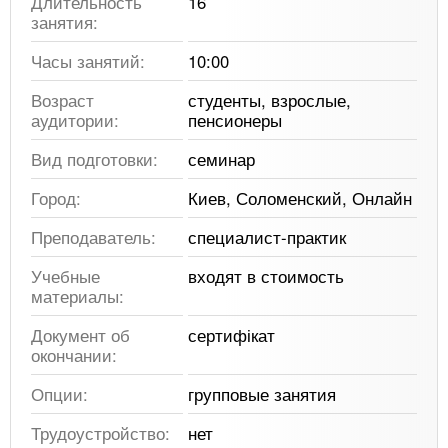
Длительность
16
занятия:
Часы занятий:
10:00
Возраст
студенты, взрослые,
аудитории:
пенсионеры
Вид подготовки:
семинар
Город:
Киев, Соломенский, Онлайн
Преподаватель:
специалист-практик
Учебные
входят в стоимость
материалы:
Документ об
сертифікат
окончании:
Опции:
групповые занятия
Трудоустройство:
нет