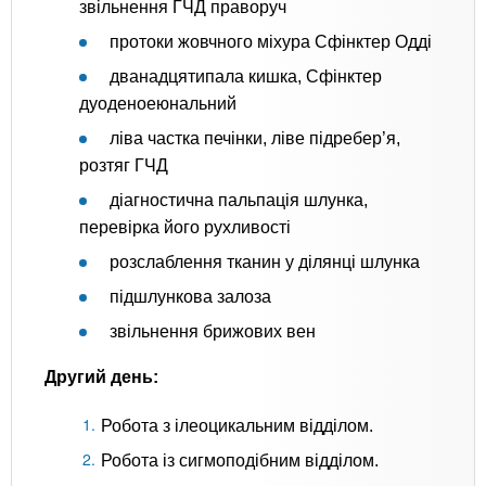
звільнення ГЧД праворуч
протоки жовчного міхура Сфінктер Одді
дванадцятипала кишка, Сфінктер
дуоденоеюнальний
ліва частка печінки, ліве підребер’я,
розтяг ГЧД
діагностична пальпація шлунка,
перевірка його рухливості
розслаблення тканин у ділянці шлунка
підшлункова залоза
звільнення брижових вен
Другий день:
Робота з ілеоцикальним відділом.
Робота із сигмоподібним відділом.