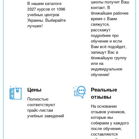
школы получит Ваш
В нашем каталоге
контакт. В
3327 курсов от 1096
ближайшее рабочее
учебных центров
время с Вами
Украины. Выбирайте
свяжутся,
лучших!
расскажут
подробнее про
обучение и если
Вам всё подойдет,
запишут Вас в
ближайшую группу
или на
индивидуальное
обучение!
Цены
Реальные
отзывы
Полностью
соответствуют
На основании
прайс-листам
отзывов учеников,
учебных заведений
которые мы
собираем у каждого
после обучения,
составляются