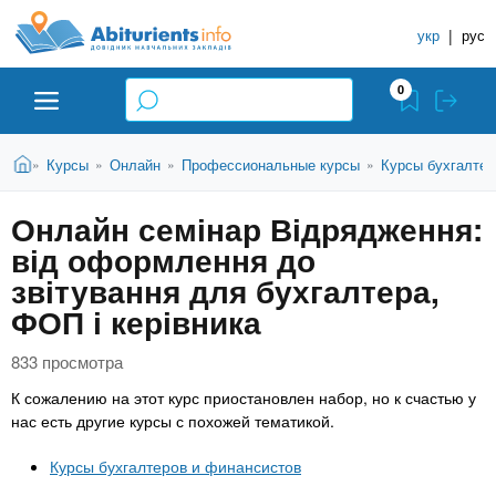
A
П
С
е
укр
|
рус
п
b
р
р
е
0
й
а
i
т
в
и
В
Абитуриенту
Главная
Курсы
Онлайн
Профессиональные курсы
Курсы бухгалтер
»
»
»
»
о
к
t
ы
о
ч
з
Онлайн семінар Відрядження:
с
Вузы
д
н
u
н
від оформлення до
е
и
о
с
звітування для бухгалтера,
в
к
Колледжи
r
ь
ФОП і керівника
н
У
о
ч
i
м
833 просмотра
Курсы
у
е
К сожалению на этот курс приостановлен набор, но к счастью у
с
б
e
нас есть другие курсы с похожей тематикой.
о
Частные школы
н
д
Курсы бухгалтеров и финансистов
е
ы