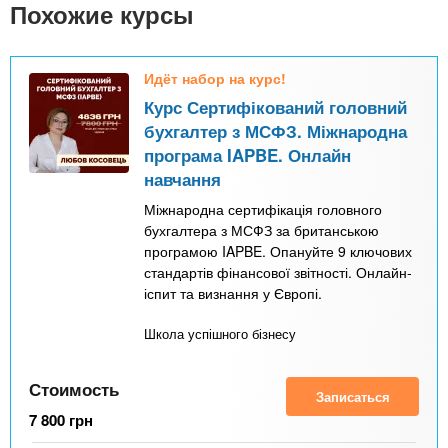
n
MBA
р
Похожие курсы
х
ж
з
t
а
Онлайн курсы
н
а
Идёт набор на курс!
и
в
s
Курс Сертифікований головний
ю
е
За рубежом
бухгалтер з МСФЗ. Міжнародна
.
д
програма IAPBE. Онлайн
навчання
е
i
н
Міжнародна сертифікація головного
бухгалтера з МСФЗ за британською
и
програмою IAPBE. Опануйте 9 ключових
n
й
стандартів фінансової звітності. Онлайн-
іспит та визнання у Європі.
f
Школа успішного бізнесу
o
Стоимость
Записаться
7 800
грн