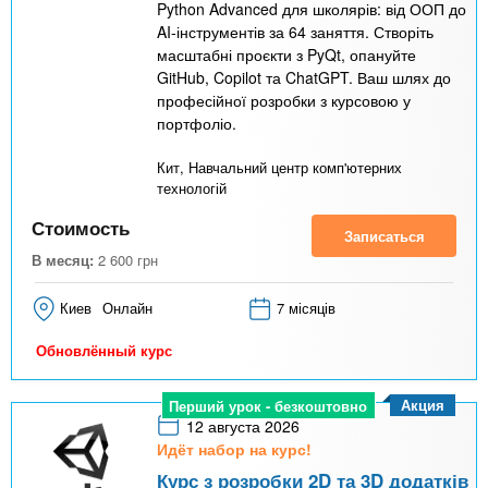
Python Advanced для школярів: від ООП до
AI-інструментів за 64 заняття. Створіть
масштабні проєкти з PyQt, опануйте
GitHub, Copilot та ChatGPT. Ваш шлях до
професійної розробки з курсовою у
портфоліо.
Кит, Навчальний центр комп'ютерних
технологій
Стоимость
Записаться
В месяц:
2 600
грн
Киев
Онлайн
7 місяців
Обновлённый курс
Акция
Перший урок - безкоштовно
12 августа 2026
Идёт набор на курс!
Курс з розробки 2D та 3D додатків