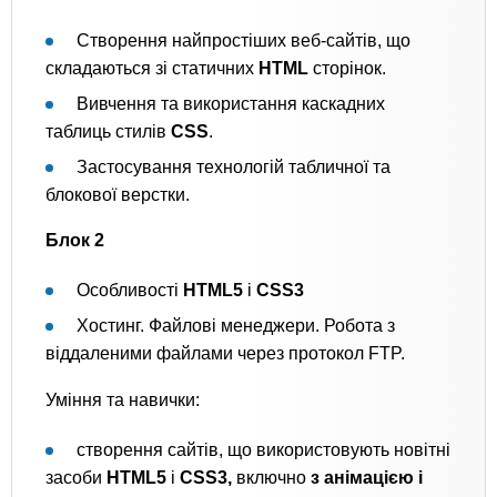
Створення найпростіших веб-сайтів, що
складаються зі статичних
HTML
сторінок.
Вивчення та використання каскадних
таблиць стилів
CSS
.
Застосування технологій табличної та
блокової верстки.
Блок 2
Особливості
HTML5
і
CSS3
Хостинг. Файлові менеджери. Робота з
віддаленими файлами через протокол FTP.
Уміння та навички:
створення сайтів, що використовують новітні
засоби
HTML5
і
CSS3,
включно
з анімацією і