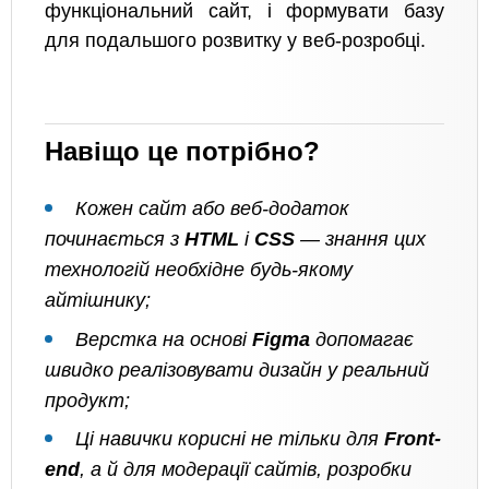
функціональний сайт, і формувати базу
для подальшого розвитку у веб-розробці.
Навіщо це потрібно?
Кожен сайт або веб-додаток
починається з
HTML
і
CSS
— знання цих
технологій необхідне будь-якому
айтішнику;
Верстка на основі
Figma
допомагає
швидко реалізовувати дизайн у реальний
продукт;
Ці навички корисні не тільки для
Front-
end
, а й для модерації сайтів, розробки