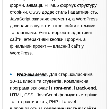
форми, анімації. HTML5 формує структуру
сторінки, CSS3 додає стиль і адаптивність,
JavaScript оживляє елементи, а WordPress
дозволяє запускати готові сайти з темами
та плагінами. Учні створюють адаптивні
сайти, інтерактивні кнопки і форми, а
фінальний проєкт — власний сайт у
WordPress.
Web-академія
.
Для старшокласників
10–11 класів та студентів. Комплексна
програма включає і
Front-end
, і
Back-end
.
HTML, CSS і JavaScript формують сторінки
та інтерактивність, PHP і Laravel
відповідають за
серверну частину сайту