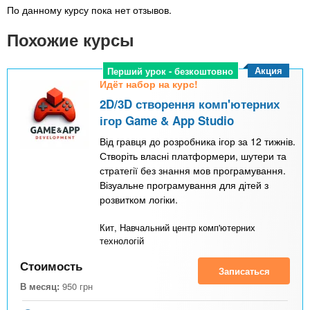
По данному курсу пока нет отзывов.
Похожие курсы
Акция
Перший урок - безкоштовно
Идёт набор на курс!
2D/3D створення комп'ютерних
ігор Game & App Studio
Від гравця до розробника ігор за 12 тижнів.
Створіть власні платформери, шутери та
стратегії без знання мов програмування.
Візуальне програмування для дітей з
розвитком логіки.
Кит, Навчальний центр комп'ютерних
технологій
Стоимость
Записаться
В месяц:
950
грн