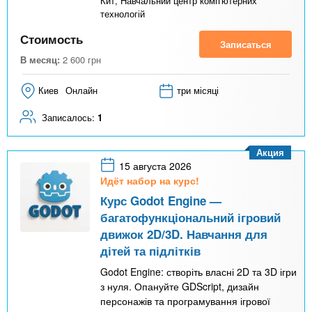
Кит, Навчальний центр комп'ютерних
технологій
Стоимость
Записаться
В месяц:
2 600
грн
Киев
Онлайн
три місяці
Записалось:
1
Акция
15 августа 2026
Идёт набор на курс!
Курс Godot Engine —
багатофункціональний ігровий
движок 2D/3D. Навчання для
дітей та підлітків
Godot Engine: створіть власні 2D та 3D ігри
з нуля. Опануйте GDScript, дизайн
персонажів та програмування ігрової