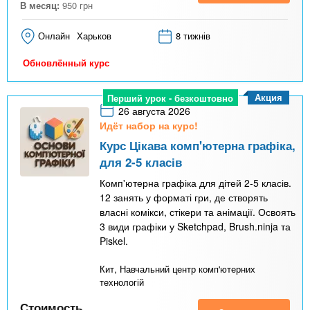
В месяц:
950
грн
Онлайн
Харьков
8 тижнів
Обновлённый курс
Акция
Перший урок - безкоштовно
26 августа 2026
Идёт набор на курс!
Курс Цікава комп'ютерна графіка,
для 2-5 класів
Комп'ютерна графіка для дітей 2-5 класів.
12 занять у форматі гри, де створять
власні комікси, стікери та анімації. Освоять
3 види графіки у Sketchpad, Brush.ninja та
Piskel.
Кит, Навчальний центр комп'ютерних
технологій
Стоимость