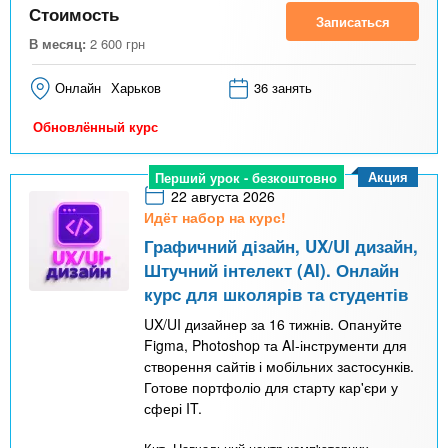
Стоимость
Записаться
В месяц:
2 600
грн
Онлайн
Харьков
36 занять
Обновлённый курс
Акция
Перший урок - безкоштовно
22 августа 2026
Идёт набор на курс!
Графичний дізайн, UX/UI дизайн,
Штучний інтелект (AI). Онлайн
курс для школярів та студентів
UX/UI дизайнер за 16 тижнів. Опануйте
Figma, Photoshop та AI-інструменти для
створення сайтів і мобільних застосунків.
Готове портфоліо для старту кар'єри у
сфері IT.