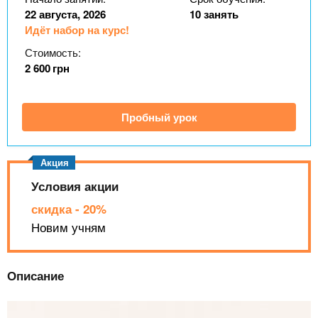
n
MBA
р
х
22 августа, 2026
10 занять
ж
з
t
Идёт набор на курс!
а
Онлайн курсы
н
а
Стоимость:
и
в
2 600
грн
s
ю
е
За рубежом
.
д
Пробный урок
е
i
н
и
Условия акции
n
й
скидка - 20%
f
Новим учням
o
Описание