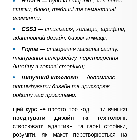
HTML5
— будова сторінки, заголовки,
списки, блоки, таблиці та семантичні
елементи;
CSS3
— стилізація, кольори, шрифти,
адаптивний дизайн, базові анімації;
Figma
— створення макетів сайту,
планування інтерфейсу, перетворення
дизайну в готові сторінки;
Штучний Інтелект
— допомагає
оптимізувати дизайн та прискорює
роботу над проєктами.
Цей курс не просто про код — ти вчишся
поєднувати дизайн та технології
,
створювати адаптивні та гарні сторінки,
розуміти, як макет перетворюється на