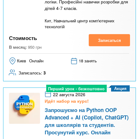
логіки. Професійні навички розробки для
дітей 4-7 класів.
Кит, Навчальний центр комп'ютерних
технологій
Стоимость
Записаться
В месяц:
950
грн
Киев
Онлайн
18 занять
Записалось:
3
Акция
Перший урок - безкоштовно
22 августа 2026
Идёт набор на курс!
Запрошуємо на Python ООP
Advanced + AI (Copilot, ChatGPT)
для школярів та студентів.
Просунутий курс. Онлайн