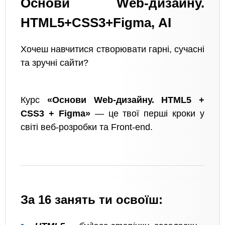
Основи Web-дизайну.
HTML5+CSS3+Figma, АІ
Хочеш навчитися створювати гарні, сучасні
та зручні сайти?
Курс
«Основи Web-дизайну. HTML5 +
CSS3 + Figma»
— це твої перші кроки у
світі веб-розробки та Front-end.
За 16 занять ти освоїш: