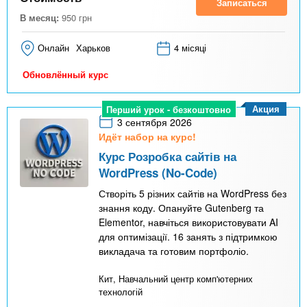
Записаться
В месяц:
950
грн
Онлайн
Харьков
4 місяці
Обновлённый курс
Акция
Перший урок - безкоштовно
3 сентября 2026
Идёт набор на курс!
Курс Розробка сайтів на
WordPress (No-Code)
Створіть 5 різних сайтів на WordPress без
знання коду. Опануйте Gutenberg та
Elementor, навчіться використовувати AI
для оптимізації. 16 занять з підтримкою
викладача та готовим портфоліо.
Кит, Навчальний центр комп'ютерних
технологій