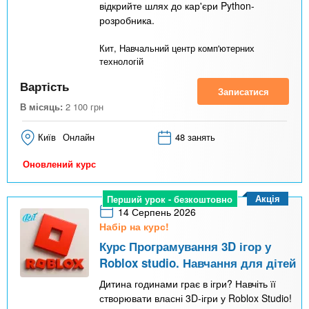
відкрийте шлях до кар'єри Python-
розробника.
Кит, Навчальний центр комп'ютерних
технологій
Вартість
Записатися
В місяць:
2 100
грн
Київ
Онлайн
48 занять
Оновлений курс
Акція
Перший урок - безкоштовно
14 Серпень 2026
Набір на курс!
Курс Програмування 3D ігор у
Roblox studio. Навчання для дітей
Дитина годинами грає в ігри? Навчіть її
створювати власні 3D-ігри у Roblox Studio!