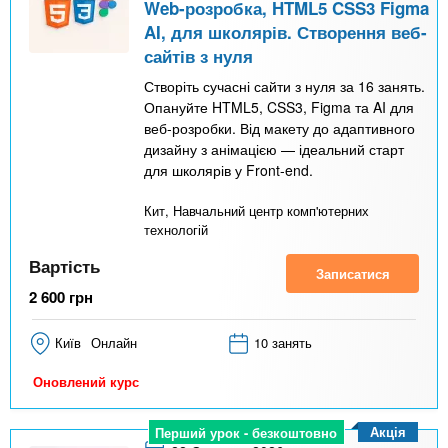
Web-розробка, HTML5 CSS3 Figma
AI, для школярів. Створення веб-
сайтів з нуля
Створіть сучасні сайти з нуля за 16 занять.
Опануйте HTML5, CSS3, Figma та AI для
веб-розробки. Від макету до адаптивного
дизайну з анімацією — ідеальний старт
для школярів у Front-end.
Кит, Навчальний центр комп'ютерних
технологій
Вартість
Записатися
2 600
грн
Київ
Онлайн
10 занять
Оновлений курс
Акція
Перший урок - безкоштовно