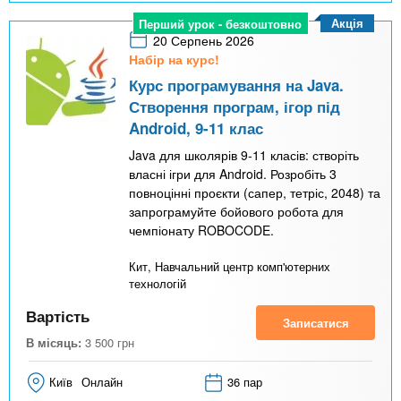
Акція
Перший урок - безкоштовно
20 Серпень 2026
Набір на курс!
Курс програмування на Java.
Створення програм, ігор під
Android, 9-11 клас
Java для школярів 9-11 класів: створіть
власні ігри для Android. Розробіть 3
повноцінні проєкти (сапер, тетріс, 2048) та
запрограмуйте бойового робота для
чемпіонату ROBOCODE.
Кит, Навчальний центр комп'ютерних
технологій
Вартість
Записатися
В місяць:
3 500
грн
Київ
Онлайн
36 пар