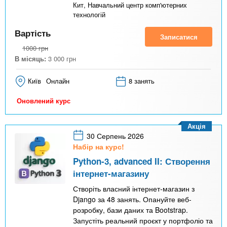
Кит, Навчальний центр комп'ютерних
технологій
Вартість
Записатися
1000
грн
В місяць:
3 000
грн
Київ
Онлайн
8 занять
Оновлений курс
Акція
30 Серпень 2026
Набір на курс!
Python-3, advanced II: Створення
інтернет-магазину
Створіть власний інтернет-магазин з
Django за 48 занять. Опануйте веб-
розробку, бази даних та Bootstrap.
Запустіть реальний проєкт у портфоліо та