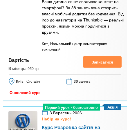
Ваша дитина лише споживає контент на
смартфоні? За 38 занять вона створить
власні мобільні додатки без кодування. Від
ігор до навігаторів на Thunkable — реальні
проєкти, якими можна поділитися з
друзями.
Кит, Навчальний центр комп'ютерних
технологій
Вартість
Записатися
В місяць:
950
грн
Київ
Онлайн
36 занять
Оновлений курс
Акція
Перший урок - безкоштовно
3 Вересень 2026
Набір на курс!
Курс Розробка сайтів на