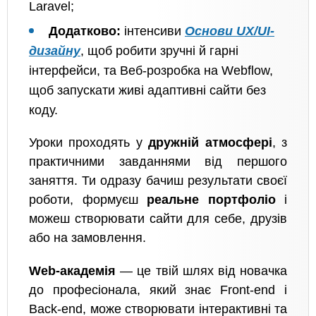
Laravel;
Додатково:
інтенсиви
Основи UX/UI-
дизайну
, щоб робити зручні й гарні
інтерфейси, та Веб-розробка на Webflow,
щоб запускати живі адаптивні сайти без
коду.
Уроки проходять у
дружній атмосфері
, з
практичними завданнями від першого
заняття. Ти одразу бачиш результати своєї
роботи, формуєш
реальне портфоліо
і
можеш створювати сайти для себе, друзів
або на замовлення.
Web-академія
— це твій шлях від новачка
до професіонала, який знає Front-end і
Back-end, може створювати інтерактивні та