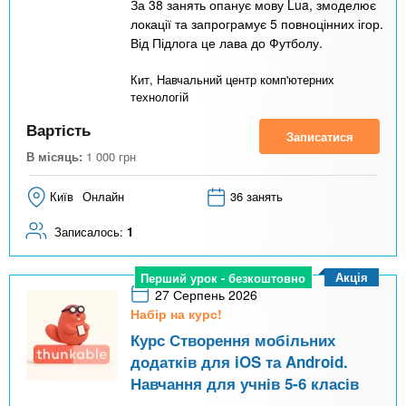
За 38 занять опанує мову Lua, змоделює
локації та запрограмує 5 повноцінних ігор.
Від Підлога це лава до Футболу.
Кит, Навчальний центр комп'ютерних
технологій
Вартість
Записатися
В місяць:
1 000
грн
Київ
Онлайн
36 занять
Записалось:
1
Акція
Перший урок - безкоштовно
27 Серпень 2026
Набір на курс!
Курс Створення мобільних
додатків для iOS та Android.
Навчання для учнів 5-6 класів