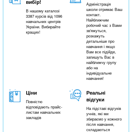
вибір!
Адміністрація
школи отримає Ваш
В нашому каталозі
контакт.
3387 курсів від 1096
Найближчим
навчальних центрів
робочий час з Вами
України. Вибирайте
зв'яжуться,
кращих!
розкажуть
детальніше про
навчання і якщо
Вам все підійде,
запишуть Вас в
найближчу групу
або на
індивідуальне
навчання!
Ціни
Реальні
відгуки
Повністю
відповідають прайс-
На підставі відгуків
листам навчальних
учнів, які ми
закладів
збираємо у кожного
після навчання,
складаються