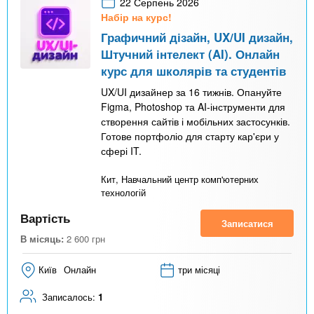
22 Серпень 2026
Набір на курс!
Графичний дізайн, UX/UI дизайн,
Штучний інтелект (AI). Онлайн
курс для школярів та студентів
UX/UI дизайнер за 16 тижнів. Опануйте
Figma, Photoshop та AI-інструменти для
створення сайтів і мобільних застосунків.
Готове портфоліо для старту кар'єри у
сфері IT.
Кит, Навчальний центр комп'ютерних
технологій
Вартість
Записатися
В місяць:
2 600
грн
Київ
Онлайн
три місяці
Записалось:
1