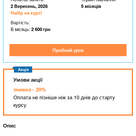
n
MBA
е
и
2 Вересень, 2026
5 місяців
р
х
t
Набір на курс!
і
Онлайн курси
а
з
Вартість:
л
а
В місяць:
2 600
грн
s
у
к
За кордоном
.
л
Пробний урок
а
i
д
і
Умови акції
n
в
знижка - 20%
f
Оплата не пізніше ніж за 10 днів до старту
курсу
o
Опис