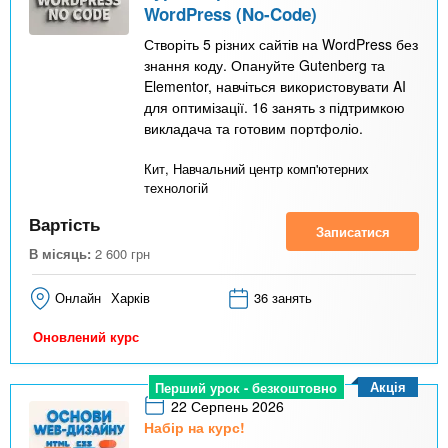
WordPress (No-Code)
Створіть 5 різних сайтів на WordPress без
знання коду. Опануйте Gutenberg та
Elementor, навчіться використовувати AI
для оптимізації. 16 занять з підтримкою
викладача та готовим портфоліо.
Кит, Навчальний центр комп'ютерних
технологій
Вартість
Записатися
В місяць:
2 600
грн
Онлайн
Харків
36 занять
Оновлений курс
Акція
Перший урок - безкоштовно
22 Серпень 2026
Набір на курс!