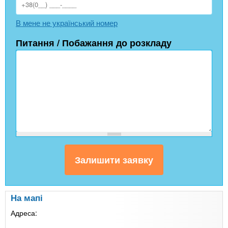
В мене не український номер
Питання / Побажання до розкладу
На мапі
Адреса: