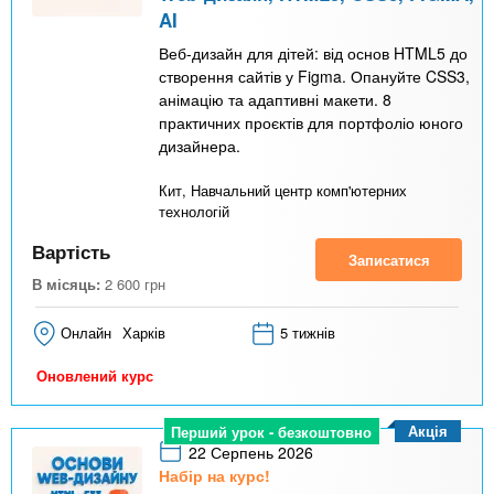
AI
Веб-дизайн для дітей: від основ HTML5 до
створення сайтів у Figma. Опануйте CSS3,
анімацію та адаптивні макети. 8
практичних проєктів для портфоліо юного
дизайнера.
Кит, Навчальний центр комп'ютерних
технологій
Вартість
Записатися
В місяць:
2 600
грн
Онлайн
Харків
5 тижнів
Оновлений курс
Акція
Перший урок - безкоштовно
22 Серпень 2026
Набір на курс!