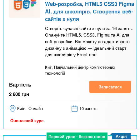
Web-розробка, HTML5 CSS3 Figma
AI, для школярів. Створення веб-
сайтів з нуля
Створіть сучасні сайти з нуля за 16 занять.
Опануйте HTML5, CSS3, Figma та AI для
веб-розробки. Від макету до адаптивного
дизайну з анімацією — ідеальний старт
для школярів у Front-end.
Кит, Навчальний центр комп'ютерних
технологій
Вартість
Записатися
2 600
грн
Київ
Онлайн
10 занять
Оновлений курс
Акція
Перший урок - безкоштовно