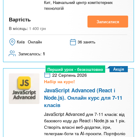
Кит, Навчальний центр комп'ютерних
технологій
Вартість
Записатися
В місяць:
1 400
грн
Київ
Онлайн
36 занять
Записалось:
1
Акція
Перший урок - безкоштовно
22 Серпень 2026
Набір на курс!
JavaScript Advanced (React і
Node.js). Онлайн курс для 7-11
класів
JavaScript Advanced для 7-11 класів: від
базового коду до React і Node.js за 1 рік.
Створіть власні веб-додатки, ігри,
телеграм-боти та AI-проєкти. Портфоліо