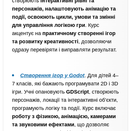
створюють
інтерактивні рівні та
персонажів, налаштовують анімацію та
події, освоюють цикли, умови та змінні
для управління логікою гри
. Курс
акцентує на
практичному створенні ігор
та розвитку креативності
, дозволяючи
одразу перевіряти і виправляти результат.
Створення ігор у Godot
. Для дітей 4–
7 класів, які бажають програмувати 2D і 3D
ігри. Учні опановують
GDScript
, створюють
персонажів, локації та інтерактивні об’єкти,
програмують логіку та події. Курс включає
роботу з фізикою, анімацією, камерами
та звуковими ефектами
, що дозволяє