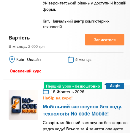
Університетський рівень у доступній ігровій
формі.
Кит, Навчальний центр комп'ютерних
технологій
Вартість
Записатися
В місяць:
2 600
грн
Київ
Онлайн
5 місяців
Оновлений курс
Акція
Перший урок - безкоштовно
15 Жовтень 2026
Набір на курс!
Мобільний застосунок без коду,
технологія No code Mobile!
Створіть мобільний застосунок без жодного
рядка коду! Всього за 4 заняття опануєте