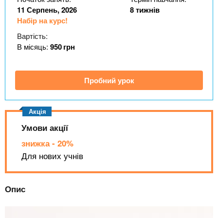
n
MBA
е
и
11 Серпень, 2026
8 тижнів
р
х
t
Набір на курс!
і
Онлайн курси
а
з
Вартість:
л
а
В місяць:
950
грн
s
у
к
За кордоном
.
л
Пробний урок
а
i
д
і
Умови акції
n
в
знижка - 20%
f
Для нових учнів
o
Опис