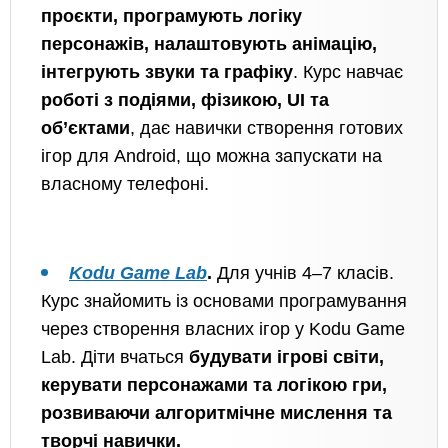
проєкти, програмують логіку
персонажів, налаштовують анімацію,
інтегрують звуки та графіку
. Курс навчає
роботі з подіями, фізикою, UI та
об’єктами
, дає навички створення готових
ігор для Android, що можна запускати на
власному телефоні.
Kodu Game Lab
.
Для учнів 4–7 класів.
Курс знайомить із основами програмування
через створення власних ігор у Kodu Game
Lab. Діти вчаться
будувати ігрові світи,
керувати персонажами та логікою гри,
розвиваючи алгоритмічне мислення та
творчі навички.