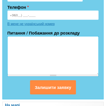
Телефон
*
В мене не український номер
Питання / Побажання до розкладу
На мапі