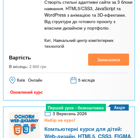
Створіть стильні адаптивні сайти за 3 блоки
навчання. HTML5/CSS3, JavaScript та
WordPress з анімацією та 3D-ефектами.
Від структури до готового проєкту з
власним дизайном у портфоліо.
Кит, Навчальний центр комп'ютерних
технологій
Вартість
Записатися
В місяць:
2 600
грн
Київ
Онлайн
5 місяців
Оновлений курс
Акція
Перший урок - безкоштовно
3 Вересень 2026
Набір на курс!
Компьютерні курси для дітей:
Web-дизайн, HTML5, CSS3, FIGMA,