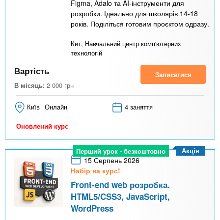
Figma, Adalo та AI-інструменти для
розробки. Ідеально для школярів 14-18
років. Поділіться готовим проєктом одразу.
Кит, Навчальний центр комп'ютерних
технологій
Вартість
Записатися
В місяць:
2 000
грн
Київ
Онлайн
4 заняття
Оновлений курс
Акція
Перший урок - безкоштовно
15 Серпень 2026
Набір на курс!
Front-end web розробка.
HTML5/CSS3, JavaScript,
WordPress