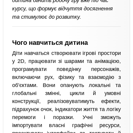
дитина бачить робочу гру вже під час
курсу, що формує відчуття досягнення
та стимулює до розвитку.
Чого навчиться дитина
Діти навчаться створювати ігрові простори
у 2D, працювати зі шарами та анімацією,
програмувати поведінку персонажів,
включаючи рух, фізику та взаємодію з
об’єктами. Вони опанують локальні та
глобальні змінні, цикли й умовні
конструкції, реалізовуватимуть ефекти,
підрахунок очок, індикатори життя та логіку
перемоги і поразки. Учні зможуть
імпортувати власні графічні ресурси,