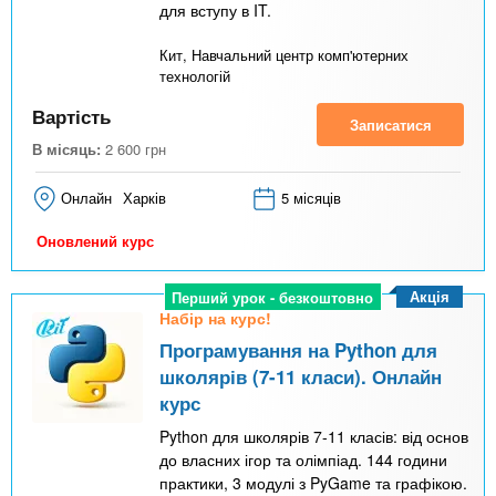
для вступу в IT.
Кит, Навчальний центр комп'ютерних
технологій
Вартість
Записатися
В місяць:
2 600
грн
Онлайн
Харків
5 місяців
Оновлений курс
Акція
Перший урок - безкоштовно
Набір на курс!
Програмування на Python для
школярів (7-11 класи). Онлайн
курс
Python для школярів 7-11 класів: від основ
до власних ігор та олімпіад. 144 години
практики, 3 модулі з PyGame та графікою.