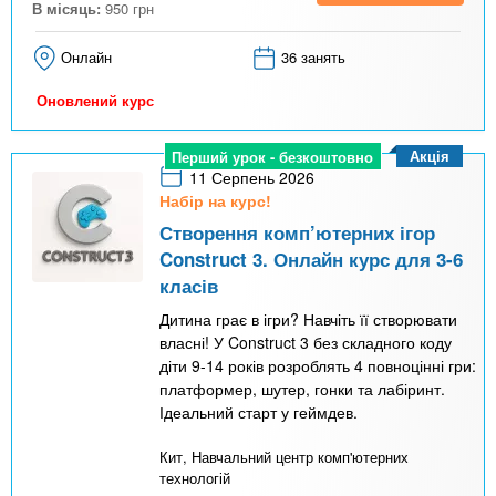
В місяць:
950
грн
Онлайн
36 занять
Оновлений курс
Акція
Перший урок - безкоштовно
11 Серпень 2026
Набір на курс!
Створення комп’ютерних ігор
Construct 3. Онлайн курс для 3-6
класів
Дитина грає в ігри? Навчіть її створювати
власні! У Construct 3 без складного коду
діти 9-14 років розроблять 4 повноцінні гри:
платформер, шутер, гонки та лабіринт.
Ідеальний старт у геймдев.
Кит, Навчальний центр комп'ютерних
технологій