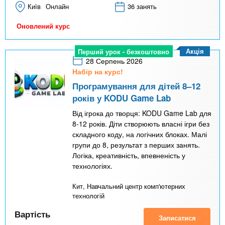
Київ
Онлайн
36 занять
Оновлений курс
Акція
Перший урок - безкоштовно
28 Серпень 2026
Набір на курс!
Програмування для дітей 8–12
років у KODU Game Lab
Від ігрока до творця: KODU Game Lab для
8-12 років. Діти створюють власні ігри без
складного коду, на логічних блоках. Малі
групи до 8, результат з перших занять.
Логіка, креативність, впевненість у
технологіях.
Кит, Навчальний центр комп'ютерних
технологій
Вартість
Записатися