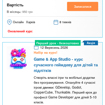
Вартість
Записатися
В місяць:
950
грн
Онлайн
Харків
8 тижнів
Оновлений курс
Акція
Перший урок - безкоштовно
12 Вересень 2026
Набір на курс!
Game & App Studio - курс
сучасного геймдеву для дітей та
підлітків
Створіть власні ігри та мобільні додатки
без програмування. Опануйте 4 сучасні
ігрові движки: GDevelop, Godot,
CopperCube, Thunkable. Перший крок до
професії Game Developer для дітей 5-10
класів.