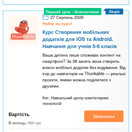
Акція
Перший урок - безкоштовно
27 Серпень 2026
Набір на курс!
Курс Створення мобільних
додатків для iOS та Android.
Навчання для учнів 5-6 класів
Ваша дитина лише споживає контент на
смартфоні? За 38 занять вона створить
власні мобільні додатки без кодування. Від
ігор до навігаторів на Thunkable — реальні
проєкти, якими можна поділитися з
друзями.
Кит, Навчальний центр комп'ютерних
технологій
Вартість
Записатися
В місяць:
950
грн