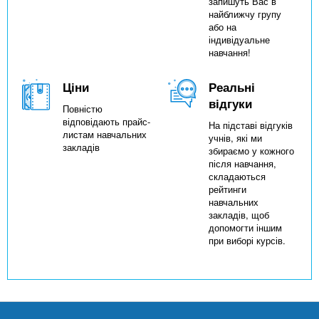
запишуть Вас в
найближчу групу
або на
індивідуальне
навчання!
Ціни
Реальні
відгуки
Повністю
відповідають прайс-
На підставі відгуків
листам навчальних
учнів, які ми
закладів
збираємо у кожного
після навчання,
складаються
рейтинги
навчальних
закладів, щоб
допомогти іншим
при виборі курсів.