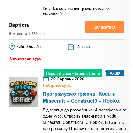
Кит, Навчальний центр комп'ютерних
технологій
Вартість
Записатися
В місяць:
1 550
грн
Київ
Онлайн
48 занять
Оновлений курс
Акція
Перший урок - безкоштовно
22 Серпень 2026
Набір на курс!
Програмуємо граючи: Kodu +
Minecraft + Construct3 + Roblox
Від гравця до розробника: 4 платформи за
один курс. Створіть власні ігри в Kodu,
Minecraft, Construct3 та Roblox. 68 занять
для розвитку IT-навичок та програмування