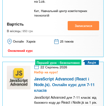
на Lua.
Кит, Навчальний центр комп'ютерних
технологій
Вартість
Записатися
В місяць:
950
грн
Онлайн
Харків
25 тижнів
Оновлений курс
Акція
Перший урок - безкоштовно
22 Серпень 2026
Набір на курс!
JavaScript Advanced (React і
Node.js). Онлайн курс для 7-11
класів
JavaScript Advanced для 7-11 класів: від
базового коду до React і Node.js за 1 рік.