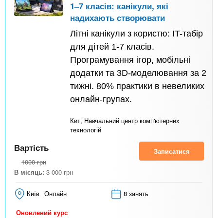
1–7 класів: канікули, які
надихають створювати
Літні канікули з користю: IT-табір
для дітей 1-7 класів.
Програмування ігор, мобільні
додатки та 3D-моделювання за 2
тижні. 80% практики в невеликих
онлайн-групах.
Кит, Навчальний центр комп'ютерних
технологій
Вартість
Записатися
1000
грн
В місяць:
3 000
грн
Київ
Онлайн
8 занять
Оновлений курс