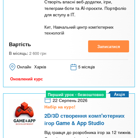
Створіть власні веб-додатки, ігри,
телеграм-боти та AI-проєкти. Портфоліо
для вступу в IT.
Кит, Навчальний центр комп'ютерних
технологій
Вартість
Записатися
В місяць:
2 600
грн
Онлайн
Харків
5 місяців
Оновлений курс
Акція
Перший урок - безкоштовно
22 Серпень 2026
Набір на курс!
2D/3D створення комп'ютерних
ігор Game & App Studio
Від гравця до розробника ігор за 12 тижнів.