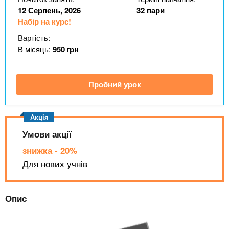
n
MBA
е
и
12 Серпень, 2026
32 пари
р
х
t
Набір на курс!
і
Онлайн курси
а
з
Вартість:
л
а
В місяць:
950
грн
s
у
к
За кордоном
.
л
Пробний урок
а
i
д
і
Умови акції
n
в
знижка - 20%
f
Для нових учнів
o
Опис