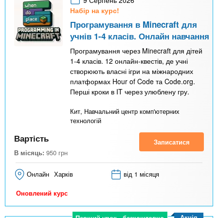
9 Серпень 2026
Набір на курс!
Програмування в Minecraft для
учнів 1-4 класів. Онлайн навчання
Програмування через Minecraft для дітей
1-4 класів. 12 онлайн-квестів, де учні
створюють власні ігри на міжнародних
платформах Hour of Code та Code.org.
Перші кроки в IT через улюблену гру.
Кит, Навчальний центр комп'ютерних
технологій
Вартість
Записатися
В місяць:
950
грн
Онлайн
Харків
від 1 місяця
Оновлений курс
Акція
Перший урок - безкоштовно