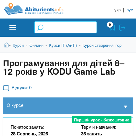
A
П
Д
е
укр
|
рус
о
b
р
в
е
0
й
і
i
т
д
и
В
Абітурієнту
Головна
Курси
Онлайн
Курси IT (АйТі)
Курси створення ігор
»
»
»
»
н
д
t
и
о
и
є
Програмування для дітей 8–
о
ЗВО (ВНЗ)
т
к
u
с
12 років у KODU Game Lab
у
Н
н
т
о
а
Коледжі
r
в
Відгуки:
0
в
н
ч
i
о
Курси
О курсе
г
а
о
л
e
м
Приватні школи
Перший урок - безкоштовно
ь
а
Початок занять:
Термін навчання:
т
н
28 Серпень, 2026
36 занять