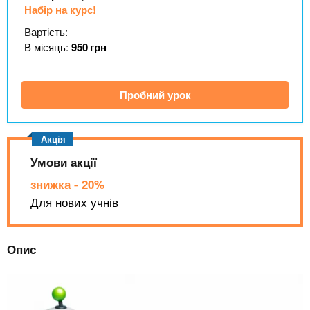
n
MBA
е
и
Набір на курс!
р
х
t
і
Вартість:
Онлайн курси
а
з
В місяць:
950
грн
л
а
s
у
к
За кордоном
Пробний урок
.
л
а
i
д
Умови акції
і
n
в
знижка - 20%
Для нових учнів
f
Опис
o