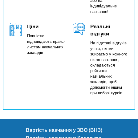
або на
індивідуальне
навчання!
Ціни
Реальні
відгуки
Повністю
відповідають прайс-
На підставі відгуків
листам навчальних
учнів, які ми
закладів
збираємо у кожного
після навчання,
складаються
рейтинги
навчальних
закладів, щоб
допомогти іншим
при виборі курсів.
Вартість навчання у ЗВО (ВНЗ)
Вартість навчання в Коледжах