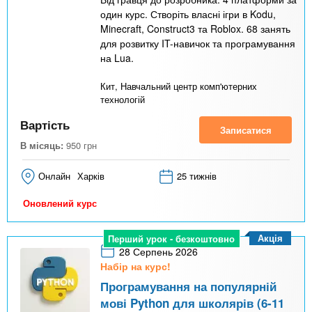
один курс. Створіть власні ігри в Kodu,
Minecraft, Construct3 та Roblox. 68 занять
для розвитку IT-навичок та програмування
на Lua.
Кит, Навчальний центр комп'ютерних
технологій
Вартість
Записатися
В місяць:
950
грн
Онлайн
Харків
25 тижнів
Оновлений курс
Акція
Перший урок - безкоштовно
28 Серпень 2026
Набір на курс!
Програмування на популярній
мові Python для школярів (6-11