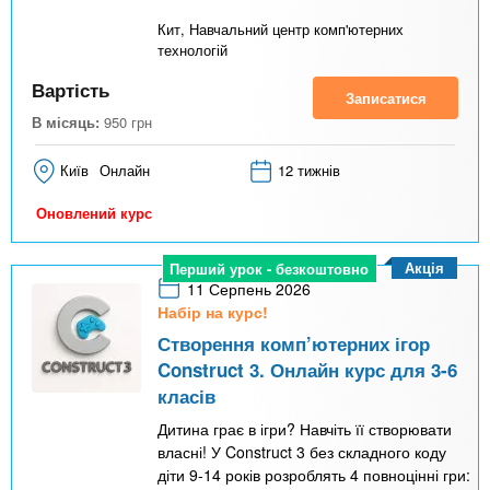
Кит, Навчальний центр комп'ютерних
технологій
Вартість
Записатися
В місяць:
950
грн
Київ
Онлайн
12 тижнів
Оновлений курс
Акція
Перший урок - безкоштовно
11 Серпень 2026
Набір на курс!
Створення комп’ютерних ігор
Construct 3. Онлайн курс для 3-6
класів
Дитина грає в ігри? Навчіть її створювати
власні! У Construct 3 без складного коду
діти 9-14 років розроблять 4 повноцінні гри: