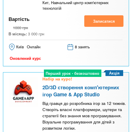
Кит, Навчальний центр комп'ютерних
технологій
Вартість
Записатися
1000
грн
В місяць:
3 000
грн
Київ
Онлайн
8 занять
Оновлений курс
Акція
Перший урок - безкоштовно
Набір на курс!
2D/3D створення комп'ютерних
ігор Game & App Studio
Від гравця до розробника ігор за 12 тижнів.
Створіть власні платформери, шутери та
стратегії без знання мов програмування.
Візуальне програмування для дітей з
розвитком логіки.