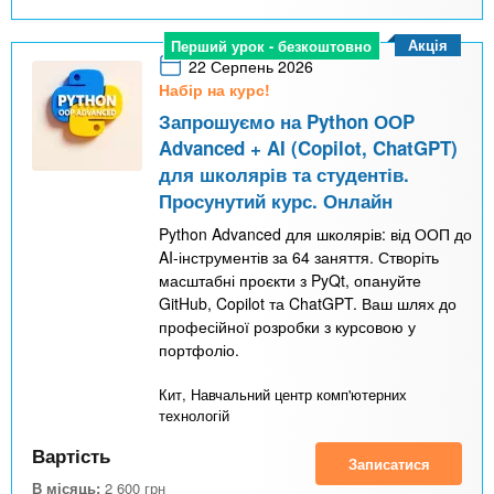
Акція
Перший урок - безкоштовно
22 Серпень 2026
Набір на курс!
Запрошуємо на Python ООP
Advanced + AI (Copilot, ChatGPT)
для школярів та студентів.
Просунутий курс. Онлайн
Python Advanced для школярів: від ООП до
AI-інструментів за 64 заняття. Створіть
масштабні проєкти з PyQt, опануйте
GitHub, Copilot та ChatGPT. Ваш шлях до
професійної розробки з курсовою у
портфоліо.
Кит, Навчальний центр комп'ютерних
технологій
Вартість
Записатися
В місяць:
2 600
грн