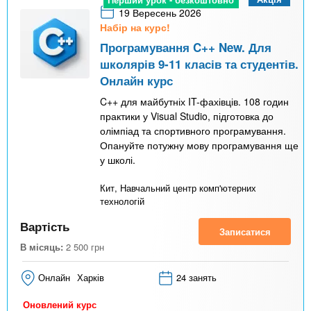
19 Вересень 2026
Набір на курс!
Програмування C++ New. Для
школярів 9-11 класів та студентів.
Онлайн курс
C++ для майбутніх IT-фахівців. 108 годин
практики у Visual Studio, підготовка до
олімпіад та спортивного програмування.
Опануйте потужну мову програмування ще
у школі.
Кит, Навчальний центр комп'ютерних
технологій
Вартість
Записатися
В місяць:
2 500
грн
Онлайн
Харків
24 занять
Оновлений курс