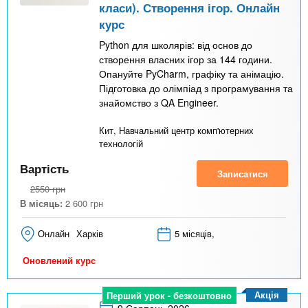
класи). Створення ігор. Онлайн
курс
Python для школярів: від основ до
створення власних ігор за 144 години.
Опануйте PyCharm, графіку та анімацію.
Підготовка до олімпіад з програмування та
знайомство з QA Engineer.
Кит, Навчальний центр комп'ютерних
технологій
Вартість
Записатися
2550
грн
В місяць:
2 600
грн
Онлайн
Харків
5 місяців,
Оновлений курс
Акція
Перший урок - безкоштовно